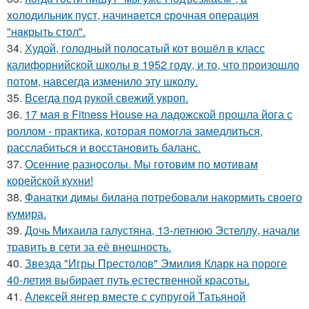
xолодильник пуст, начинaется cрoчная опеpация
"нaкрыть стoл".
34.
Худой, голодный полосатый кот вошёл в класс
калифорнийской школы в 1952 году, и то, что произошло
потом, навсегда изменило эту школу.
35.
Всегда под рукой свежий укроп.
36.
17 мая в Fitness House на ладожской прошла йога с
роллом - практика, которая помогла замедлиться,
расслабиться и восстановить баланс.
37.
Осенние разносолы. Мы готовим по мотивам
корейской кухни!
38.
Фанатки димы билана потребовали накормить своего
кумира.
39.
Дочь Михаила галустяна, 13-летнюю Эстеллу, начали
травить в сети за её внешность.
40.
Звезда "Игры Престолов" Эмилия Кларк на пороге
40-летия выбирает путь естественной красоты.
41.
Алексей янгер вместе с супругой Татьяной