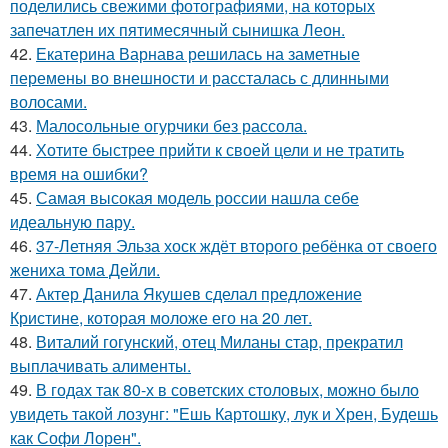
поделились свежими фотографиями, на которых
запечатлен их пятимесячный сынишка Леон.
42.
Екатерина Варнава решилась на заметные
перемены во внешности и рассталась с длинными
волосами.
43.
Малосольные огурчики без рассола.
44.
Хотите быстрее прийти к своей цели и не тратить
время на ошибки?
45.
Самая высокая модель россии нашла себе
идеальную пару.
46.
37-Летняя Эльза хоск ждёт второго ребёнка от своего
жениха тома Дейли.
47.
Актер Данила Якушев сделал предложение
Кристине, которая моложе его на 20 лет.
48.
Виталий гогунский, отец Миланы стар, прекратил
выплачивать алименты.
49.
В годах так 80-х в советских столовых, можно было
увидеть такой лозунг: "Ешь Картошку, лук и Хрен, Будешь
как Софи Лорен".