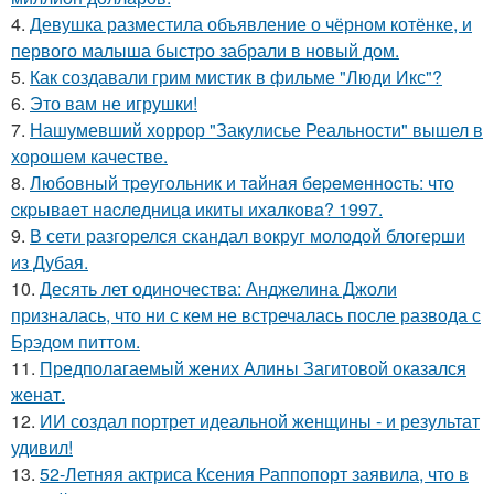
4.
Девушка разместила объявление о чёрном котёнке, и
первого малыша быстро забрали в новый дом.
5.
Как создавали грим мистик в фильме "Люди Икс"?
6.
Это вам не игрушки!
7.
Нашумевший хоррор "Закулисье Реальности" вышел в
хорошем качестве.
8.
Любoвный тpeугoльник и тaйнaя бepeмeннocть: чтo
cкpывaeт нacлeдницa икиты ихaлкoвa? 1997.
9.
В сети разгорелся скандал вокруг молодой блогерши
из Дубая.
10.
Десять лет одиночества: Анджелина Джоли
призналась, что ни с кем не встречалась после развода с
Брэдом питтом.
11.
Предполагаемый жених Алины Загитовой оказался
женат.
12.
ИИ создал портрет идеальной женщины - и результат
удивил!
13.
52-Летняя актриса Ксения Раппопорт заявила, что в