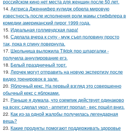
российском кино нет места для женщин после 50 лет.
14.
Актриса Дженнифер кулидж обрела мировую
известность после исполнения роли мамы стиффлера в
комедии американский пирог 1999 года.
15.
Идеальная голливудская пара!
16.
Сделала вчера к супу - муж съел половину просто
так, пока я спину повернула.
17.
Школьница выложила Tiktok про шпаргалки -
получила аннулирование егэ.
18.
Белый праздничный торт.
19.
Лерчек могут отправить на новую экспертизу после
видео тренировок в зале.
20.
Яблочный кекс. На первый взгляд это совершенно
обычный кекс с яблоками.
21.
Раньше я думала, что оземпик действует одинаково
на всех: сделал укол - аппетит пропал - вес пошёл вниз.
22.
Как из-за одной жалобы получилась легендарная
вещь?
23.
Какие продукты помогают поддерживать здоровье