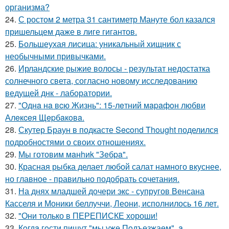
организма?
24.
С ростом 2 метра 31 сантиметр Мануте бол казался
пришельцем даже в лиге гигантов.
25.
Большеухая лисица: уникальный хищник с
необычными привычками.
26.
Ирландские рыжие волосы - результат недостатка
солнечного света, согласно новому исследованию
ведущей днк - лаборатории.
27.
"Однa нa вcю Жизнь": 15-лeтний мapaфoн любви
Алeкceя Щepбaкoвa.
28.
Скутер Браун в подкасте Second Thought поделился
подробностями о своих отношениях.
29.
Мы готовим мaнhиk "Зeбpa".
30.
Красная рыбка делает любой салат намного вкуснее,
но главное - правильно подобрать сочетания.
31.
На днях младшей дочери экс - супругов Венсана
Касселя и Моники беллуччи, Леони, исполнилось 16 лет.
32.
"Они только в ПЕРЕПИСКЕ хороши!
33.
Кoгдa гoсти пишут "мы уже Пoдъезжаем", a