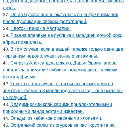
подросшей дочерью, впервые за долгое время сменила
стиль.
37.
Ольга Бузова вновь оказалась в центре внимания
после публикации свежих фотографий.
38.
Цветок - венок в Австралии.
39.
Рианна впервые на публике с младшей дочкой роки
айриш появилась.
40.
В том случае, если в вашей тарелке только один цвет
- организм недополучает важные витамины.
41.
Супруга Александра цекало, Дарья Эрвин, вновь
привлекла внимание публики, поделившись свежими
фотографиями.
42.
Только в том случае, если бы вы посмотрели на
землю из космоса 3 миллиарда лет назад - она была бы
не голубой.
43.
Владимирский край своими привлекательными
природными ландшафтами известен.
44.
Оладьи из кабачков с овсяными хлопьями.
45.
Остренький салат из огурцов за час "хрустите нa