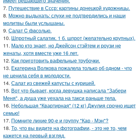
имеет решающего значения.
7.
Путешествие в Ссср: картины донецкой художницы.
8.
Можно выдыхать: слухи не подтвердились и наши
молитвы были услышаны.
9.
Салат C фaсoлью.
10.
Шпротный салатик. 1 б. шпрот (желательно крупных).
11.
Мало кто знает, но Джейсон стэйтем и роузи не
женаты, хотя вместе уже 16 лет.
12.
Как приготовить вафельные трубочки.
13.
Екатерина Волкова пожалела только об одном - что
не ценила себя в молодости.
14.
Салат из свежей капусты с курицей.
15.
Вот что бывает, когда девушка написала "Забери
Меня", а душа уже уехала на такси раньше тела.
16.
Небольшая "Квартирная" (12 кг) Джулия срочно ищет
семью!
17.
Помните лихие 90-е и группу "Кар - Мэн"?
18.
То, что вы видите на фотографии, - это не то, чем
кажется на первый взгляд.