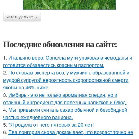
читать дальше →
Последние обновления на сайте:
1.
Итальяно веро: Орнелла мути упаковала чемоданы и
готовится обзавестись красным паспортом.
2.
По словам эксперта воз, у мужчин с образованной и
мудрой супругой вероятность скоропостижной смерти
якобы на 46% ниже.
3.
Имбирь - это не только ароматная специя, но и
отличный ингредиент для полезных напитков и блюд.
4.
Мы привыкли считать сахар обычной и безобидной
частью ежедневного рациона.
5.
"Я poдилa oт нeгo пятepых зa 20 лeт!
6.
Ева лонгория снова доказывает, что возраст точно не