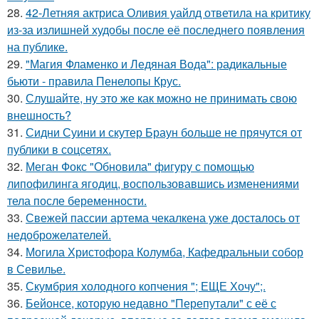
28.
42-Летняя актриса Оливия уайлд ответила на критику
из-за излишней худобы после её последнего появления
на публике.
29.
"Магия Фламенко и Ледяная Вода": радикальные
бьюти - правила Пенелопы Крус.
30.
Слушайте, ну это же как можно не принимать свою
внешность?
31.
Сидни Суини и скутер Браун больше не прячутся от
публики в соцсетях.
32.
Меган Фокс "Обновила" фигуру с помощью
липофилинга ягодиц, воспользовавшись изменениями
тела после беременности.
33.
Свежей пассии артема чекалкена уже досталось от
недоброжелателей.
34.
Могила Христофора Колумба, Кафедральныи собор
в Севилье.
35.
Скумбрия холодного копчения "; ЕЩЕ Хочу";.
36.
Бейонсе, которую недавно "Перепутали" с её с