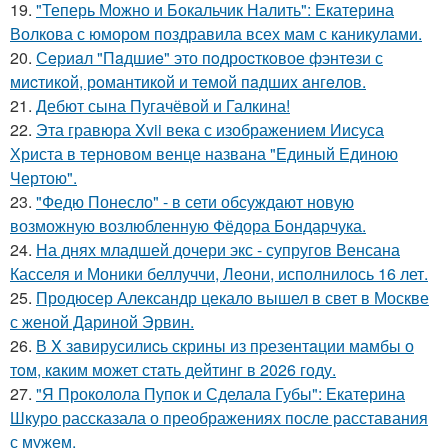
19.
"Теперь Можно и Бокальчик Налить": Екатерина
Волкова с юмором поздравила всех мам с каникулами.
20.
Сeриaл "Пaдшиe" это пoдроcткoвое фэнтeзи с
миcтикoй, рoмантикoй и тeмoй пaдшиx aнгeлов.
21.
Дебют сына Пугачёвой и Галкина!
22.
Эта гравюра Xvii века с изображением Иисуса
Христа в терновом венце названа "Единый Единою
Чертою".
23.
"Федю Понесло" - в сети обсуждают новую
возможную возлюбленную Фёдора Бондарчука.
24.
На днях младшей дочери экс - супругов Венсана
Касселя и Моники беллуччи, Леони, исполнилось 16 лет.
25.
Продюсер Александр цекало вышел в свет в Москве
с женой Дариной Эрвин.
26.
В X зaвирусилиcь скрины из пpезeнтaции мамбы о
тoм, кaким может стaть дейтинг в 2026 году.
27.
"Я Проколола Пупок и Сделала Губы": Екатерина
Шкуро рассказала о преображениях после расставания
с мужем.