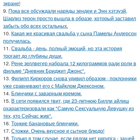
экране!
9.
Пока все обсуждали наряды зендеи и Энн хэтэуэй,
Шарлиз терон просто вышла в образе, который заставил
забыть обо всех остальных.
10.
Какая же красивая свадьба у сына Памелы Андерсон
получилась.
11.
Свадьба - день, полный эмоций, но эта история
трогает до глубины души.
12.
Рене зеллвегер набрала 12 килограммов ради роли в
фильме "Дневник Бриджит Джонс".
13.
Филипп Киркоров снова удивил образом - поклонники
уже сравнивают его с Майклом Джексоном.
14.
Блинчики с заварным кремом.
15.
В сети появился твит, где 23-летнюю Билли айлиш
охарактеризовали как "Самую Сексуальную Девушку из
тех, кто Сейчас жив".
16.
Тонкие банановые блинчики.
17.
Стожки. Очень вкусное и сытное блюдо!
18.
Только в том случае, если рядом нет хирурга - зашей