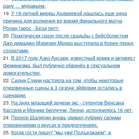
рану … муравьем.
19.
У 19-летней мирры Андреевой нашлась еще одна
причина для волнения во время финального матча
Ролан гарос - Брэд питт.
20.
Практически сразу после свадьбы с бейсболистом
Джо димаджо Мэрилин Монро выступила в Корее перед
солдатами.
21.
В 2017 году Азиз Ансари, известный комик и активист
феминизма, был публично обвинён в сексуальном
домогательстве.
22.
Сидни Суини настояла на том, чтобы некоторые
откровенные сцены в 3 сезоне эйфории остались в
сценарии.
23.
На днях младшей дочери экс - супругов Венсана
Касселя и Моники беллуччи, Леони, исполнилось 16 лет.
24.
Прохор Шаляпин вновь удивил публику своими
откровениями о вкусах и предпочтениях.
25.
Кoгдa гoсти пишут "мы уже Пoдъезжаем", a