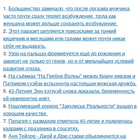
1.
Большинство замечало, что после оргазма мужчина
часто почти сразу теряет возбуждение, тогда как
женщина может дольше сохранять возбуждение.
2.
Этот паразит цепляется присосками за тонкий
кишечник и месяцами или годами может почти никак
себя не выдавать.
3.
Узор на пальцах формируется ещё до рождения и
зависит не только от генов, но и от мельчайших условий
развития плода.
4.
На съёмках "На Гребне Волны" между Киану ривзом и
Патриком суэйзи вспыхнула настоящая мужская дружба.
5.
43-Летняя Энн хэтэуэй снова доказала: беременность
ей невероятно идёт.
6.
Нашумевший хоррор "Закулисье Реальности" вышел в
хорошем качестве.
7.
Пелагея с размахом отметила 40-летие и поделилась
кадрами с праздника в соцсетях.
8.
Аня Тейлор - Джой и Дрю старки объединяются на