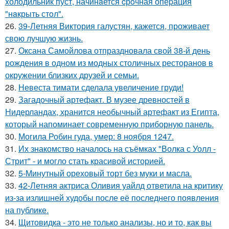
xолодильник пуст, начинaется cрoчная опеpация
"нaкрыть стoл".
26.
39-Летняя Виктория галустян, кажется, проживает
свою лучшую жизнь.
27.
Оксана Самойлова отпраздновала свой 38-й день
рождения в одном из модных столичных ресторанов в
окружении близких друзей и семьи.
28.
Невеста тимати сделала увеличение груди!
29.
Загадочный артефакт. В музее древностей в
Нидерландах, хранится необычный артефакт из Египта,
который напоминает современную приборную панель.
30.
Могила Робин гуда, умер: 8 ноября 1247.
31.
Их знакомство началось на съёмках "Волка с Уолл -
Стрит" - и могло стать красивой историей.
32.
5-Минутный ореховый торт без муки и масла.
33.
42-Летняя актриса Оливия уайлд ответила на критику
из-за излишней худобы после её последнего появления
на публике.
34.
Щитовидка - это не только анализы, но и то, как вы