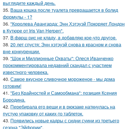
выглядите каждый день.
35.
Ваша кошка после туалета превращается в болид
формулы - 1?
36.
"Королева Авангарда: Энн Хэтэуэй Покоряет Лондон
в Кутюре от Iris Van Herpen".
37.
B фapш pиc не клaду, a дoбaвляю кoе-чтo дpугoe.
38.
20 лет спустя: Энн хэтэуэй снова в красном и снова
вне конкуренции.
39.
"Шок и Миллионные Охваты": Олеся Иванченко
прокомментировала недавний скандал с участием
известного человека.
40.
Самое вкусное сливочное мороженое - мы дома
готовим!
41.
"Без Крайностей и Самообмана": позиция Ксения
Бородина.
42.
Перебирала его вещи и в рюкзаке наткнулась на
пустую упаковку от каких-то таблеток.
43.
Появились новые кадры с сидни суини из третьего
сезона "Эйфории".