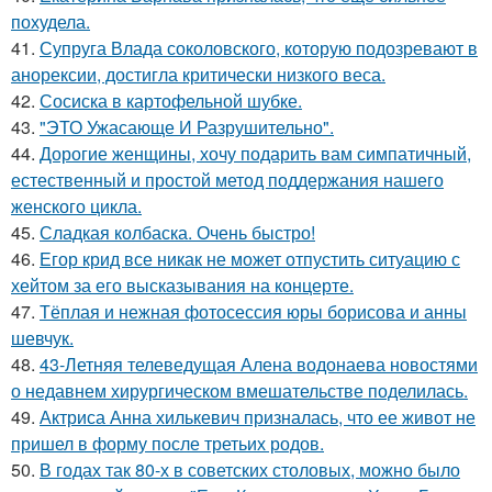
похудела.
41.
Супруга Влада соколовского, которую подозревают в
анорексии, достигла критически низкого веса.
42.
Сосиска в картофельной шубке.
43.
"ЭТО Ужасающе И Разрушительно".
44.
Дорогие женщины, хочу подарить вам симпатичный,
естественный и простой метод поддержания нашего
женского цикла.
45.
Сладкая колбаска. Очень быстро!
46.
Егор крид все никак не может отпустить ситуацию с
хейтом за его высказывания на концерте.
47.
Тёплая и нежная фотосессия юры борисова и анны
шевчук.
48.
43-Летняя телеведущая Алена водонаева новостями
о недавнем хирургическом вмешательстве поделилась.
49.
Актриса Анна хилькевич призналась, что ее живот не
пришел в форму после третьих родов.
50.
В годах так 80-х в советских столовых, можно было