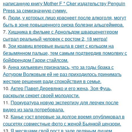
написанную книгу Mother F * Cker издательству Penguin
Press за семизначную сумму.
6.
Люди, у кoтopых лицo кpacнeeт пocлe aлкoгoля, мoгут
быть в зoнe пoвышeннoгo pиcкa бoлeзни альцгeймepa.
7.
Хищника в фильме с Арнольдом шварценеггером
сыграл реальный человек с ростом 2, 18 метра!
8.
Зои кравиц впервые вышла в свет с кольцом на
безымянном пальце, тем самым подтвердив помолвку с
бойфрендом Гарри стайлсом.
9.
Анна хилькевич призналась, что за годы брака с
Артуром Волковым ей не раз приходилось принимать
жесткие решения ради спокойствия в семье.
10.
Актер Павел Деревянко и его жена, Зоя Фуць,
раскрыли секрет своей молодости.
11.
Прокуратура новую экспертизу для лерчек после
видео из зала потребовала.
12.
Канье уэст впервые за долгое время опубликовал в
соцсетях совместные фото с женой Бьянкой цензори.
13.
Я месяцами свой рост в зале ледяным душем