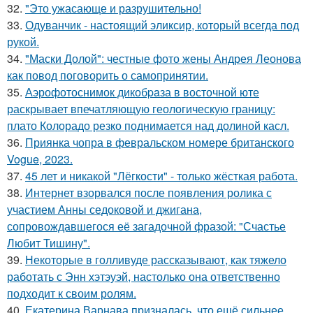
32.
"Это ужасающе и разрушительно!
33.
Одуванчик - настоящий эликсир, который всегда под
рукой.
34.
"Маски Долой": честные фото жены Андрея Леонова
как повод поговорить о самопринятии.
35.
Аэрофотоснимок дикобpaза в восточной юте
раскрывает впечатляющую геологическую границу:
плато Колорадо резко поднимается над долиной касл.
36.
Приянка чопра в февральском номере британского
Vogue, 2023.
37.
45 лет и никакой "Лёгкости" - только жёсткая работа.
38.
Интернет взорвался после появления ролика с
участием Анны седоковой и джигана,
сопровождавшегося её загадочной фразой: "Счастье
Любит Тишину".
39.
Некоторые в голливуде рассказывают, как тяжело
работать с Энн хэтэуэй, настолько она ответственно
подходит к своим ролям.
40.
Екатерина Варнава призналась, что ещё сильнее