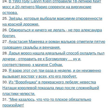
24.
В 1993 году Calvin Klein отправили 18-летнюю Кейт
мосс и 20-летнего Марио сорренти на виргинские
острова.
25.
Звёзды, которые выбрали максимум откровенности
на красной дорожке.
26.
Обжираться и ничего не делать - не про александра
бортич.
27.
Анастасия Макеева и роман мальков отметили пятую
годовщину свадьбы и венчания.
28.
Дарья мороз нашла идеальный способ охладить пыл
дочери - отправить ее к Богомолову … ну и,
соответственно, к мачехе Собчак.
29.
Я варю этот суп три раза в неделю, и он неизменно
вызывает восторг у всех, кто его пробует.
30.
Из "Воробушка" в прекрасного лебедя: невестка
Наташи королевой показала лицо после сложнейшей
пластики челюсти.
31.
"Мне казалось, что что-то плохое обязательно
произойдет!