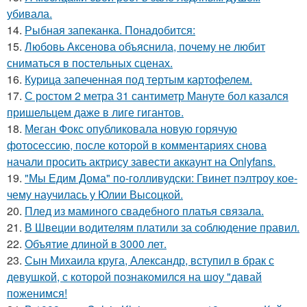
убивала.
14.
Рыбная запеканка. Понадобится:
15.
Любовь Аксенова объяснила, почему не любит
сниматься в постельных сценах.
16.
Курица запеченная под тертым картофелем.
17.
С ростом 2 метра 31 сантиметр Мануте бол казался
пришельцем даже в лиге гигантов.
18.
Меган Фокс опубликовала новую горячую
фотосессию, после которой в комментариях снова
начали просить актрису завести аккаунт на Onlyfans.
19.
"Мы Едим Дома" по-голливудски: Гвинет пэлтроу кое-
чему научилась у Юлии Высоцкой.
20.
Плед из маминого свадебного платья связала.
21.
В Швеции водителям платили за соблюдение правил.
22.
Объятие длиной в 3000 лет.
23.
Сын Михаила круга, Александр, вступил в брак с
девушкой, с которой познакомился на шоу "давай
поженимся!