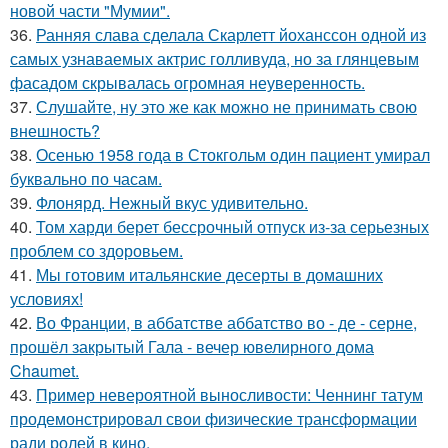
новой части "Мумии".
36.
Ранняя слава сделала Скарлетт йоханссон одной из
самых узнаваемых актрис голливуда, но за глянцевым
фасадом скрывалась огромная неуверенность.
37.
Слушайте, ну это же как можно не принимать свою
внешность?
38.
Осенью 1958 года в Стокгольм один пациент умирал
буквально по часам.
39.
Флонярд. Нежный вкус удивительно.
40.
Том харди берет бессрочный отпуск из-за серьезных
проблем со здоровьем.
41.
Мы готовим итальянские десерты в домашних
условиях!
42.
Во Франции, в аббатстве аббатство во - де - серне,
прошёл закрытый Гала - вечер ювелирного дома
Chaumet.
43.
Пример невероятной выносливости: Ченнинг татум
продемонстрировал свои физические трансформации
ради ролей в кино.