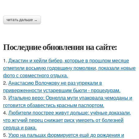
читать дальше →
Последние обновления на сайте:
1.
Джастин и хейли бибер, которые в прошлом месяце
отметили восьмую годовщину помолвки, показали новые
фото с совместного отдыха.
2.
Анастасию Волочкову не раз упрекали в
приверженности устаревшим бьюти - процедурам.
3.
Итальяно веро: Орнелла мути упаковала чемоданы и
готовится обзавестись красным паспортом.
4.
Любители поострее живут дольше: учёные доказали,
что жгучий перец снижает риск умереть от болезней
сердца и рака.
5.
Узор на пальцах формируется ещё до рождения и