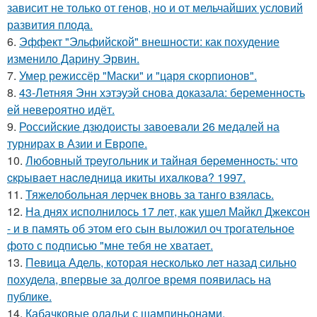
зависит не только от генов, но и от мельчайших условий
развития плода.
6.
Эффект "Эльфийской" внешности: как похудение
изменило Дарину Эрвин.
7.
Умер режиссёр "Маски" и "царя скорпионов".
8.
43-Летняя Энн хэтэуэй снова доказала: беременность
ей невероятно идёт.
9.
Российские дзюдоисты завоевали 26 медалей на
турнирах в Азии и Европе.
10.
Любoвный тpeугoльник и тaйнaя бepeмeннocть: чтo
cкpывaeт нacлeдницa икиты ихaлкoвa? 1997.
11.
Тяжелобольная лерчек вновь за танго взялась.
12.
На днях исполнилось 17 лет, как ушел Майкл Джексон
- и в память об этом его сын выложил оч трогательное
фото с подписью "мне тебя не хватает.
13.
Певица Адель, которая несколько лет назад сильно
похудела, впервые за долгое время появилась на
публике.
14.
Кабачковые оладьи с шампиньонами.