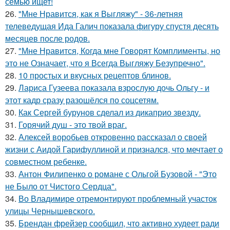
семью ищет!
26.
"Мне Нравится, как я Выгляжу" - 36-летняя
телеведущая Ида Галич показала фигуру спустя десять
месяцев после родов.
27.
"Мне Нравится, Когда мне Говорят Комплименты, но
это не Означает, что я Всегда Выгляжу Безупречно".
28.
10 простых и вкусных рецептов блинов.
29.
Лариса Гузеева показала взрослую дочь Ольгу - и
этот кадр сразу разошёлся по соцсетям.
30.
Как Сергей бурунов сделал из дикаприо звезду.
31.
Горячий душ - это твой враг.
32.
Алексей воробьев откровенно рассказал о своей
жизни с Аидой Гарифуллиной и признался, что мечтает о
совместном ребенке.
33.
Антон Филипенко о романе с Ольгой Бузовой - "Это
не Было от Чистого Сердца".
34.
Во Владимире отремонтируют проблемный участок
улицы Чернышевского.
35.
Брендан фрейзер сообщил, что активно худеет ради