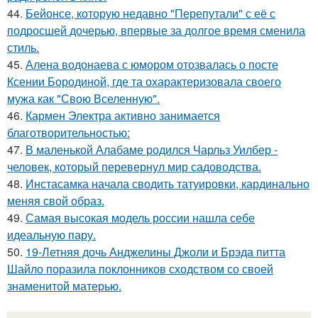
44.
Бейонсе, которую недавно "Перепутали" с её с
подросшей дочерью, впервые за долгое время сменила
стиль.
45.
Алена водонаева с юмором отозвалась о посте
Ксении Бородиной, где та охарактеризовала своего
мужа как "Свою Вселенную".
46.
Кармен Электра активно занимается
благотворительностью:
47.
В маленькой Алабаме родился Чарльз Уилбер -
человек, который перевернул мир садоводства.
48.
Инстасамка начала сводить татуировки, кардинально
меняя свой образ.
49.
Самая высокая модель россии нашла себе
идеальную пару.
50.
19-Летняя дочь Анджелины Джоли и Брэда питта
Шайло поразила поклонников сходством со своей
знаменитой матерью.