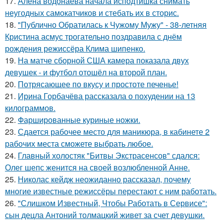
17.
Алёна водонаева начала исподтишка снимать
неугодных самокатчиков и стебать их в сторис.
18.
"Публично Обратилась к Чужому Мужу" - 38-летняя
Кристина асмус трогательно поздравила с днём
рождения режиссёра Клима шипенко.
19.
На матче сборной США камера показала двух
девушек - и футбол отошёл на второй план.
20.
Потрясающее по вкусу и простоте печенье!
21.
Ирина Горбачёва рассказала о похудении на 13
килограммов.
22.
Фаршированные куриные ножки.
23.
Сдается рабочее место для маникюра, в кабинете 2
рабочих места сможете выбрать любое.
24.
Главный холостяк "Битвы Экстрасенсов" сдался:
Олег шепс женится на своей возлюбленной Анне.
25.
Николас кейдж неожиданно рассказал, почему
многие известные режиссёры перестают с ним работать.
26.
"Слишком Известный, Чтобы Работать в Сервисе":
сын децла Антоний толмацкий живет за счет девушки.