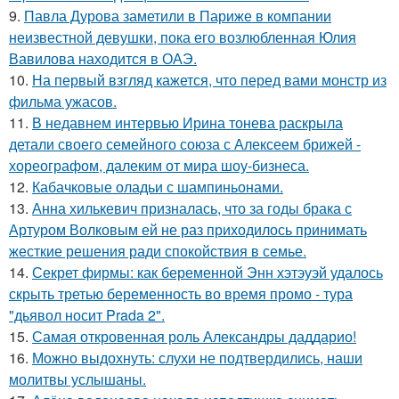
9.
Павла Дурова заметили в Париже в компании
неизвестной девушки, пока его возлюбленная Юлия
Вавилова находится в ОАЭ.
10.
На первый взгляд кажется, что перед вами монстр из
фильма ужасов.
11.
В недавнем интервью Ирина тонева раскрыла
детали своего семейного союза с Алексеем брижей -
хореографом, далеким от мира шоу-бизнеса.
12.
Кабачковые оладьи с шампиньонами.
13.
Анна хилькевич призналась, что за годы брака с
Артуром Волковым ей не раз приходилось принимать
жесткие решения ради спокойствия в семье.
14.
Секрет фирмы: как беременной Энн хэтэуэй удалось
скрыть третью беременность во время промо - тура
"дьявол носит Prada 2".
15.
Самая откровенная роль Александры даддарио!
16.
Можно выдохнуть: слухи не подтвердились, наши
молитвы услышаны.