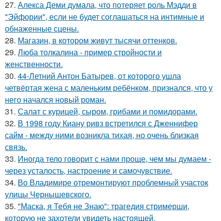
27.
Алекса Деми думала, что потеряет роль Мэдди в
"Эйфории", если не будет соглашаться на интимные и
обнаженные сцены.
28.
Магазин, в котором живут тысячи оттенков.
29.
Люба толкалина - пример стройности и
женственности.
30.
44-Летний Антон Батырев, от которого ушла
четвёртая жена с маленьким ребёнком, признался, что у
него начался новый роман.
31.
Салат с курицей, сыром, грибами и помидорами.
32.
В 1998 году Киану ривз встретился с Дженнифер
сайм - между ними возникла тихая, но очень близкая
связь.
33.
Иногда тело говорит с нами проще, чем мы думаем -
через усталость, настроение и самочувствие.
34.
Во Владимире отремонтируют проблемный участок
улицы Чернышевского.
35.
"Маска, я Тебя не Знаю": трагедия стримерши,
которую не захотели увидеть настоящей.