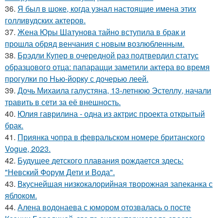
36.
Я был в шоке, когда узнал настоящие имена этих
голливудских актеров.
37.
Жена Юры Шатунова тайно вступила в брак и
прошла обряд венчания с новым возлюбленным.
38.
Брэдли Купер в очередной раз подтвердил статус
образцового отца: папарацци заметили актера во время
прогулки по Нью-йорку с дочерью леей.
39.
Дочь Михаила галустяна, 13-летнюю Эстеллу, начали
травить в сети за её внешность.
40.
Юлия гаврилина - одна из актрис проекта открытый
брак.
41.
Приянка чопра в февральском номере британского
Vogue, 2023.
42.
Будущее детского плавания рождается здесь:
"Невский Форум Дети и Вода".
43.
Вкуснейшая низкокалорийная творожная запеканка с
яблоком.
44.
Алена водонаева с юмором отозвалась о посте