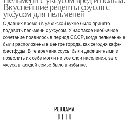
Тесто для пельменей
Соус для пельменей
Вкуснейшие рецепты соусов с
уксусом для пельменей
С давних времен в узбекской кухне было принято
Соус с яблочным
подавать пельмени с уксусом. У нас такое необычное
Соус с уксусом
уксусом
сочетание появилось в период СССР, когда пельменные
были расположены в центре города, как сегодня кафе-
фастфуды. В те времена соусы были дефицитными и
позволить их себе могли не все слои населения, зато
уксуса в каждой семье было в избытке.