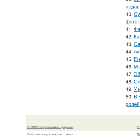
недав
40.
Су
фотог
41.
Фа
42.
Ка
43.
Се
44.
Ак
45.
Ег
46.
Мэ
47.
Эй
48.
Сл
49.
У 
50.
В 
ролей
© 2026 Современная девушка
К
П
Изысканная и жгучая женская страничка