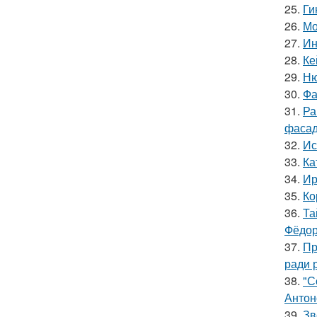
25.
Ги
26.
Мо
27.
Ин
28.
Ке
29.
Ню
30.
Фа
31.
Ра
фасад
32.
Ис
33.
Ка
34.
Ир
35.
Ко
36.
Та
Фёдор
37.
Пр
ради 
38.
"С
Антон
39.
Зв