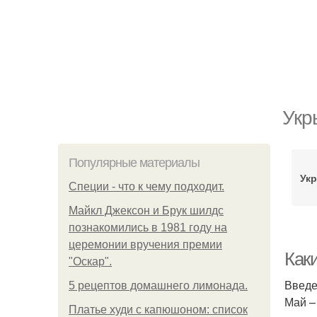
Укр
Популярные материалы
Укр
Специи - что к чему подходит.
Майкл Джексон и Брук шилдс
познакомились в 1981 году на
церемонии вручения премии
Как
"Оскар".
Введ
5 рецептов домашнего лимонада.
Май – 
Платье худи с капюшоном: список