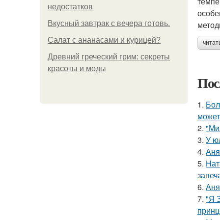
темпе
недостатков
особе
Вкусный завтрак с вечера готовь.
метод
Салат с ананасами и курицей?
читат
Древний греческий грим: секреты
красоты и моды
Пос
1.
Бол
может
2.
"Ми
3.
У ю
4.
Аня
5.
Нат
запеч
6.
Аня
7.
"Я 
принц