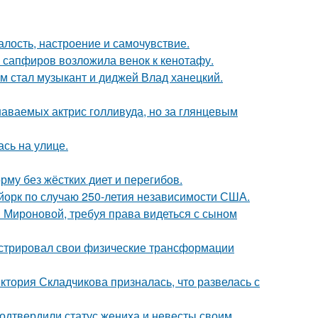
алость, настроение и самочувствие.
з сапфиров возложила венок к кенотафу.
 стал музыкант и диджей Влад ханецкий.
наваемых актрис голливуда, но за глянцевым
сь на улице.
му без жёстких диет и перегибов.
-йорк по случаю 250-летия независимости США.
и Мироновой, требуя права видеться с сыном
стрировал свои физические трансформации
иктория Складчикова призналась, что развелась с
одтвердили статус жениха и невесты своим