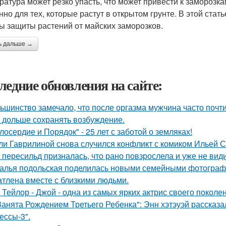
ратура может резко упасть, что может привести к заморозк
нно для тех, которые растут в открытом грунте. В этой ст
ы защиты растений от майских заморозков.
ь дальше →
ледние обновления на сайте:
ьшинство замечало, что после оргазма мужчина часто почти
 дольше сохранять возбуждение.
лосердие и Порядок" - 25 лет с заботой о земляках!
ли Гаврилиной снова случился конфликт с комиком Ильей 
 пересильд призналась, что рано повзрослела и уже не види
алья подольская поделилась новыми семейными фотографи
атлена вместе с близкими людьми.
 Тейлор - Джой - одна из самых ярких актрис своего поколе
Занята Рождением Третьего Ребенка": Энн хэтэуэй рассказ
ессы-3".