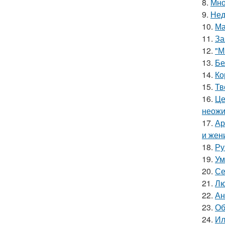
8.
Мно
9.
Нед
10.
Ма
11.
За
12.
"М
13.
Бе
14.
Ко
15.
Тв
16.
Це
неожи
17.
Ар
и жен
18.
Ру
19.
Ум
20.
Се
21.
Лю
22.
Ан
23.
Об
24.
Ил