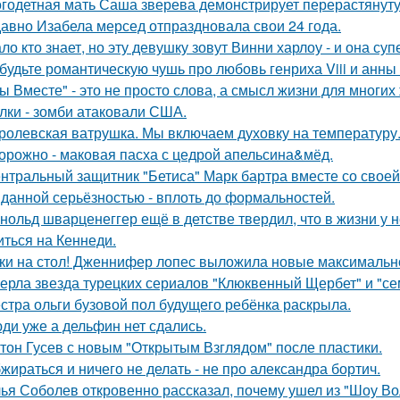
годетная мать Саша зверева демонстрирует перерастянуту
авно Изабела мерсед отпраздновала свои 24 года.
ло кто знает, но эту девушку зовут Винни харлоу - и она су
будьте романтическую чушь про любовь генриха Viii и анны
ы Вместе" - это не просто слова, а смысл жизни для многих
лки - зомби атаковали США.
ролевская ватрушка. Мы включаем духовку на температуру
орожно - маковая пасха с цедрой апельсина&мёд.
нтральный защитник "Бетиса" Марк бартра вместе со свое
данной серьёзностью - вплоть до формальностей.
нольд шварценеггер ещё в детстве твердил, что в жизни у н
иться на Кеннеди.
ки на стол! Дженнифер лопес выложила новые максимальн
ерла звезда турецких сериалов "Клюквенный Щербет" и "сем
стра ольги бузовой пол будущего ребёнка раскрыла.
ди уже а дельфин нет сдались.
тон Гусев с новым "Открытым Взглядом" после пластики.
жираться и ничего не делать - не про александра бортич.
ья Соболев откровенно рассказал, почему ушел из "Шоу Во