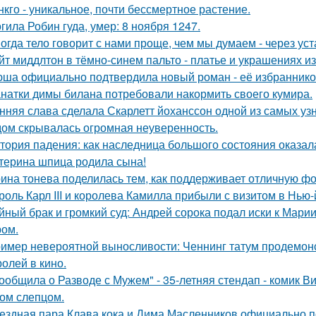
нкго - уникальное, почти бессмертное растение.
гила Робин гуда, умер: 8 ноября 1247.
огда тело говорит с нами проще, чем мы думаем - через уст
йт миддлтон в тёмно-синем пальто - платье и украшениях и
ша официально подтвердила новый роман - её избранником
натки димы билана потребовали накормить своего кумира.
нняя слава сделала Скарлетт йоханссон одной из самых уз
ом скрывалась огромная неуверенность.
тория падения: как наследница большого состояния оказала
терина шпица родила сына!
ина тонева поделилась тем, как поддерживает отличную фор
роль Карл III и королева Камилла прибыли с визитом в Нью
йный брак и громкий суд: Андрей сорока подал иски к Мари
ом.
имер невероятной выносливости: Ченнинг татум продемон
ролей в кино.
ообщила о Разводе с Мужем" - 35-летняя стендап - комик В
ом слепцом.
ездная пара Клава кока и Дима Масленников официально п