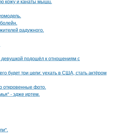
ю кожу и канаты мышц.
пермодель.
 болейн.
 жителей радужного.
.
й девушкой подошёл к отношениям с
его будет три цели: уехать в США, стать актёром
о откровенные фото.
ья" - эдже иртем.
ли".