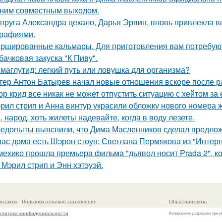
ним совместным выходом.
пруга Александра цекало, Дарья Эрвин, вновь привлекла 
рафиями.
ршированные кальмары. Для приготовления вам потребую
бачковая закуска "К Пиву".
маглутид: легкий путь или ловушка для организма?
тер Антон Батырев начал новые отношения вскоре после ра
ор крид все никак не может отпустить ситуацию с хейтом за
рил стрип и Анна винтур украсили обложку нового номера 
, народ, хоть жилеты надевайте, когда в воду лезете.
едопыты выяснили, что Дима Масленников сделал предложе
нас дома есть Шэрон стоун: Светлана Пермякова из "Интерн
мехико прошла премьера фильма "дьявол носит Prada 2", 
 Мэрил стрип и Энн хэтэуэй.
онтакты
Пользовательское соглашение
Обратная связь
олитика конфидециальности
Копирование разрешено при у