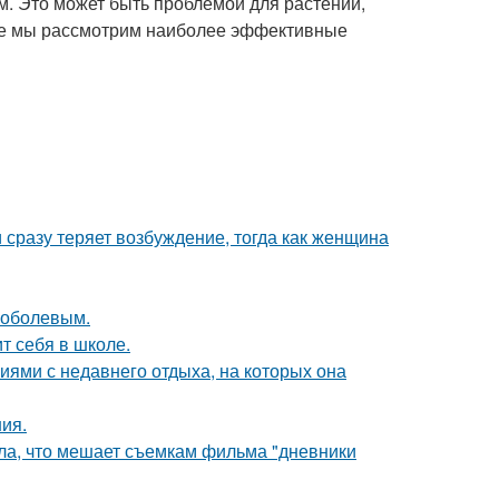
ам. Это может быть проблемой для растений,
атье мы рассмотрим наиболее эффективные
 сразу теряет возбуждение, тогда как женщина
Соболевым.
т себя в школе.
ями с недавнего отдыха, на которых она
ния.
ала, что мешает съемкам фильма "дневники