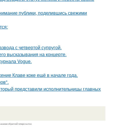
внимание публики, поделившись свежими
тся:
звода с четвертой супругой.
 его высказывания на концерте.
журнала Vogue.
ние Клаве коке ещё в начале года.
ов".
который представили исполнительницы главных
казании обратной гиперссылки.