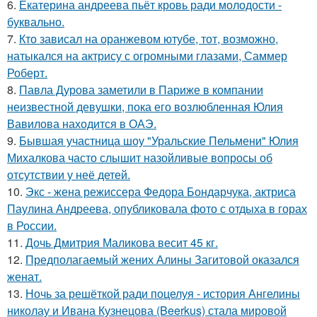
6.
Екатерина андреева пьёт кровь ради молодости -
буквально.
7.
Кто зависал на оранжевом ютубе, тот, возможно,
натыкался на актрису с огромными глазами, Саммер
Роберт.
8.
Павла Дурова заметили в Париже в компании
неизвестной девушки, пока его возлюбленная Юлия
Вавилова находится в ОАЭ.
9.
Бывшая участница шоу "Уральские Пельмени" Юлия
Михалкова часто слышит назойливые вопросы об
отсутствии у неё детей.
10.
Экс - жена режиссера Федора Бондарчука, актриса
Паулина Андреева, опубликовала фото с отдыха в горах
в России.
11.
Дочь Дмитрия Маликова весит 45 кг.
12.
Предполагаемый жених Алины Загитовой оказался
женат.
13.
Ночь за решёткой ради поцелуя - история Ангелины
николау и Ивана Кузнецова (Beerkus) стала мировой