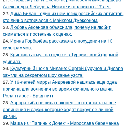
Александра Лебедева Никите исполнилось 17 лет.
22.
Дима Билан - один из немногих российских артистов,
кто лично встречался с Майклом Джексоном.
23.
Любовь Аксенова объяснила, почему не любит
сниматься в постельных сценах.
24.
Ирина Горбачёва рассказала о похудении на 13
килограммов.
25.
Кристина асмус на отдыхе в Турции своей формой
удивила.
26.
Культурный шок в Милане: Сергей бурунов и Дилара
зажгли на секретном шоу канье уэста.
27.
У 19-летней мирры Андреевой нашлась еще одна
причина для волнения во время финального матча
Ролан гарос - Брэд питт.
28.
Аврора киба решила наконец - то ответить на все
обвинения и слухи, которые ходят вокруг ее личной
жизни.
29.
Маша из "Папиных Дочек" - Мирослава беременна