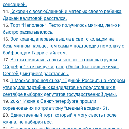
сенсацией.
14.
Кокорин с возлюбленной и матерью своего ребенка
Дарьей валитовой расстался.
15.
Торт "Наполеон". Тесто получилось мягким, легко и
быстро раскатывалось.
16.
Зои кравиц впервые вышла в свет с кольцом на
безымянном пальце, тем самым подтвердив помолвку с
бойфрендом Гарри стайлсом.
17.
В сети появились слухи, что экс - солистка группы
"Серебро" катя кищук и рэпер 9mice (настоящее имя -
Сергей Дмитриев) расстались.
18.
В Москве прошел съезд "Единой России", на котором
утвердили партийных кандидатов на предстоящих в
сентябре выборах депутатов государственной думы.
19.
20-21 Июня в Санкт-петербурге прошли
соревнования по триатлону "медный всадник 51.
20.
Единственный торт, который я могу съесть после
ужина, не набирая вес.
21.
Старшему сыну Елены перминовой и миллиардера