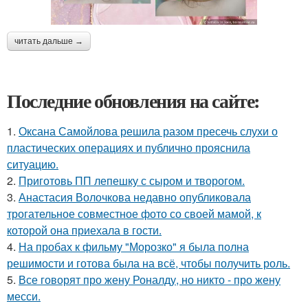
читать дальше →
Последние обновления на сайте:
1.
Оксана Самойлова решила разом пресечь слухи о
пластических операциях и публично прояснила
ситуацию.
2.
Приготовь ПП лепешку с сыром и творогом.
3.
Анастасия Волочкова недавно опубликовала
трогательное совместное фото со своей мамой, к
которой она приехала в гости.
4.
На пробах к фильму "Морозко" я была полна
решимости и готова была на всё, чтобы получить роль.
5.
Все говорят про жену Роналду, но никто - про жену
месси.