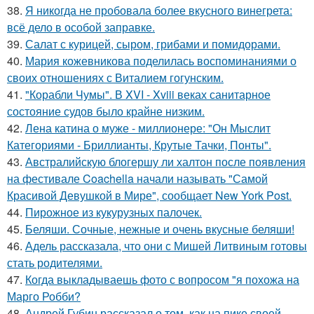
38.
Я никогда не пробовала более вкусного винегрета:
всё дело в особой заправке.
39.
Салат с курицей, сыром, грибами и помидорами.
40.
Мария кожевникова поделилась воспоминаниями о
своих отношениях с Виталием гогунским.
41.
"Корабли Чумы". В XVI - Xviii веках санитарное
состояние судов было крайне низким.
42.
Лена катина о муже - миллионере: "Он Мыслит
Категориями - Бриллианты, Крутые Тачки, Понты".
43.
Австралийскую блогершу ли халтон после появления
на фестивале Coachella начали называть "Самой
Красивой Девушкой в Мире", сообщает New York Post.
44.
Пирожное из кукурузных палочек.
45.
Беляши. Сочные, нежные и очень вкусные беляши!
46.
Адель рассказала, что они с Мишей Литвиным готовы
стать родителями.
47.
Когда выкладываешь фото с вопросом "я похожа на
Марго Робби?
48.
Андрей Губин рассказал о том, как на пике своей