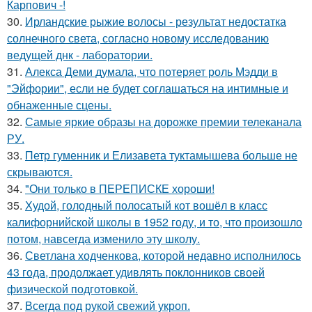
Карпович -!
30.
Ирландские рыжие волосы - результат недостатка
солнечного света, согласно новому исследованию
ведущей днк - лаборатории.
31.
Алекса Деми думала, что потеряет роль Мэдди в
"Эйфории", если не будет соглашаться на интимные и
обнаженные сцены.
32.
Самые яркие образы на дорожке премии телеканала
РУ.
33.
Петр гуменник и Елизавета туктамышева больше не
скрываются.
34.
"Они только в ПЕРЕПИСКЕ хороши!
35.
Худой, голодный полосатый кот вошёл в класс
калифорнийской школы в 1952 году, и то, что произошло
потом, навсегда изменило эту школу.
36.
Светлана ходченкова, которой недавно исполнилось
43 года, продолжает удивлять поклонников своей
физической подготовкой.
37.
Всегда под рукой свежий укроп.