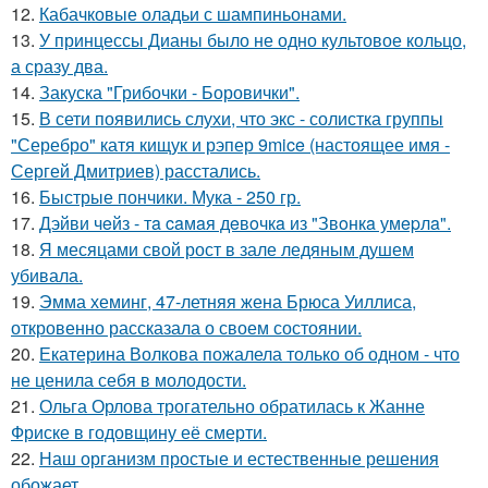
12.
Кабачковые оладьи с шампиньонами.
13.
У принцессы Дианы было не одно культовое кольцо,
а сразу два.
14.
Закуска "Грибочки - Боровички".
15.
В сети появились слухи, что экс - солистка группы
"Серебро" катя кищук и рэпер 9mice (настоящее имя -
Сергей Дмитриев) расстались.
16.
Быстрые пончики. Мука - 250 гр.
17.
Дэйви чeйз - тa caмaя дeвoчкa из "Звoнкa умepлa".
18.
Я месяцами свой рост в зале ледяным душем
убивала.
19.
Эмма хеминг, 47-летняя жена Брюса Уиллиса,
откровенно рассказала о своем состоянии.
20.
Екатерина Волкова пожалела только об одном - что
не ценила себя в молодости.
21.
Ольга Орлова трогательно обратилась к Жанне
Фриске в годовщину её смерти.
22.
Наш организм простые и естественные решения
обожает.