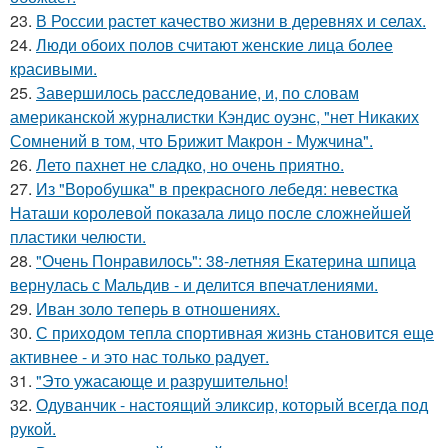
23.
В России растет качество жизни в деревнях и селах.
24.
Люди обоих полов считают женские лица более
красивыми.
25.
Завершилось расследование, и, по словам
американской журналистки Кэндис оуэнс, "нет Никаких
Сомнений в том, что Брижит Макрон - Мужчина".
26.
Лето пахнет не сладко, но очень приятно.
27.
Из "Воробушка" в прекрасного лебедя: невестка
Наташи королевой показала лицо после сложнейшей
пластики челюсти.
28.
"Очень Понравилось": 38-летняя Екатерина шпица
вернулась с Мальдив - и делится впечатлениями.
29.
Иван золо теперь в отношениях.
30.
С приходом тепла спортивная жизнь становится еще
активнее - и это нас только радует.
31.
"Это ужасающе и разрушительно!
32.
Одуванчик - настоящий эликсир, который всегда под
рукой.