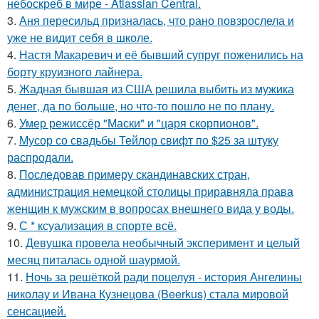
небоскреб в мире - Atlassian Central.
3.
Аня пересильд призналась, что рано повзрослела и
уже не видит себя в школе.
4.
Настя Макаревич и её бывший супруг поженились на
борту круизного лайнера.
5.
Жадная бывшая из США решила выбить из мужика
денег, да по больше, но что-то пошло не по плану.
6.
Умер режиссёр "Маски" и "царя скорпионов".
7.
Мусор со свадьбы Тейлор свифт по $25 за штуку
распродали.
8.
Последовав примеру скандинавских стран,
администрация немецкой столицы приравняла права
женщин к мужским в вопросах внешнего вида у воды.
9.
С * ксуализация в спорте всё.
10.
Девушка провела необычный эксперимент и целый
месяц питалась одной шаурмой.
11.
Ночь за решёткой ради поцелуя - история Ангелины
николау и Ивана Кузнецова (Beerkus) стала мировой
сенсацией.