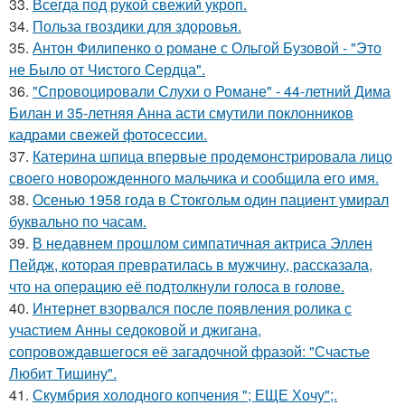
33.
Всегда под рукой свежий укроп.
34.
Польза гвоздики для здоровья.
35.
Антон Филипенко о романе с Ольгой Бузовой - "Это
не Было от Чистого Сердца".
36.
"Спровоцировали Слухи о Романе" - 44-летний Дима
Билан и 35-летняя Анна асти смутили поклонников
кадрами свежей фотосессии.
37.
Катерина шпица впервые продемонстрировала лицо
своего новорожденного мальчика и сообщила его имя.
38.
Осенью 1958 года в Стокгольм один пациент умирал
буквально по часам.
39.
В недавнем прошлом симпатичная актриса Эллен
Пейдж, которая превратилась в мужчину, рассказала,
что на операцию её подтолкнули голоса в голове.
40.
Интернет взорвался после появления ролика с
участием Анны седоковой и джигана,
сопровождавшегося её загадочной фразой: "Счастье
Любит Тишину".
41.
Скумбрия холодного копчения "; ЕЩЕ Хочу";.