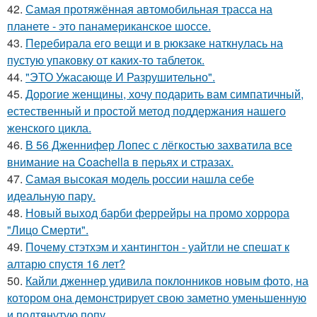
42.
Самая протяжённая автомобильная трасса на
планете - это панамериканское шоссе.
43.
Перебирала его вещи и в рюкзаке наткнулась на
пустую упаковку от каких-то таблеток.
44.
"ЭТО Ужасающе И Разрушительно".
45.
Дорогие женщины, хочу подарить вам симпатичный,
естественный и простой метод поддержания нашего
женского цикла.
46.
В 56 Дженнифер Лопес с лёгкостью захватила все
внимание на Coachella в перьях и стразах.
47.
Самая высокая модель россии нашла себе
идеальную пару.
48.
Новый выход барби феррейры на промо хоррора
"Лицо Смерти".
49.
Почему стэтхэм и хантингтон - уайтли не спешат к
алтарю спустя 16 лет?
50.
Кайли дженнер удивила поклонников новым фото, на
котором она демонстрирует свою заметно уменьшенную
и подтянутую попу.