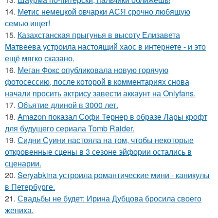
14.
Метис немецкой овчарки АСЯ срочно любящую
семью ищет!
15.
Казахстанская прыгунья в высоту Елизавета
Матвеева устроила настоящий хаос в интернете - и это
ещё мягко сказано.
16.
Меган Фокс опубликовала новую горячую
фотосессию, после которой в комментариях снова
начали просить актрису завести аккаунт на Onlyfans.
17.
Объятие длиной в 3000 лет.
18.
Amazon показал Софи Тернер в образе Лары крофт
для будущего сериала Tomb Raider.
19.
Сидни Суини настояла на том, чтобы некоторые
откровенные сцены в 3 сезоне эйфории остались в
сценарии.
20.
Seryabkina устроила романтические мини - каникулы
в Петербурге.
21.
Свадьбы не будет: Ирина Дубцова бросила своего
жениха.