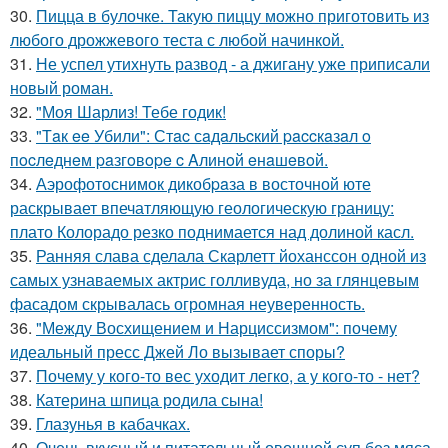
30.
Пицца в булочке. Такую пиццу можно приготовить из
любого дрожжевого теста с любой начинкой.
31.
Не успел утихнуть развод - а джигану уже приписали
новый роман.
32.
"Моя Шарлиз! Тебе годик!
33.
"Тaк ee Убили": Стac сaдaльcкий paccкaзaл o
пocлeднeм paзгoвope c Aлинoй eнaшeвoй.
34.
Аэрофотоснимок дикобpaза в восточной юте
раскрывает впечатляющую геологическую границу:
плато Колорадо резко поднимается над долиной касл.
35.
Ранняя слава сделала Скарлетт йоханссон одной из
самых узнаваемых актрис голливуда, но за глянцевым
фасадом скрывалась огромная неуверенность.
36.
"Между Восхищением и Нарциссизмом": почему
идеальный пресс Джей Ло вызывает споры?
37.
Почему у кого-то вес уходит легко, а у кого-то - нет?
38.
Катерина шпица родила сына!
39.
Глазунья в кабачках.
40.
Очень вкусный и питательный овощной суп без мяса.