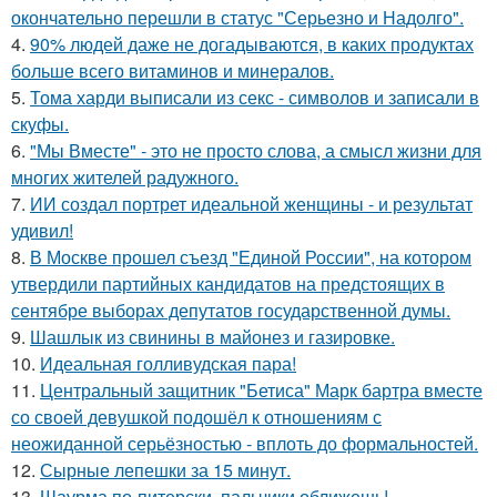
окончательно перешли в статус "Серьезно и Надолго".
4.
90% людей даже не догадываются, в каких продуктах
больше всего витаминов и минералов.
5.
Тома харди выписали из секс - символов и записали в
скуфы.
6.
"Мы Вместе" - это не просто слова, а смысл жизни для
многих жителей радужного.
7.
ИИ создал портрет идеальной женщины - и результат
удивил!
8.
В Москве прошел съезд "Единой России", на котором
утвердили партийных кандидатов на предстоящих в
сентябре выборах депутатов государственной думы.
9.
Шашлык из свинины в майонез и газировке.
10.
Идеальная голливудская пара!
11.
Центральный защитник "Бетиса" Марк бартра вместе
со своей девушкой подошёл к отношениям с
неожиданной серьёзностью - вплоть до формальностей.
12.
Сырные лепешки за 15 минут.
13.
Шаурма по-питерски, пальчики оближешь!