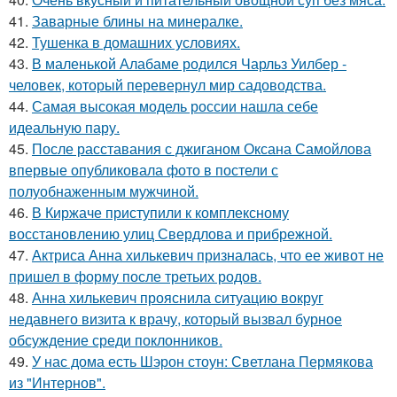
41.
Заварные блины на минералке.
42.
Тушенка в домашних условиях.
43.
В маленькой Алабаме родился Чарльз Уилбер -
человек, который перевернул мир садоводства.
44.
Самая высокая модель россии нашла себе
идеальную пару.
45.
После расставания с джиганом Оксана Самойлова
впервые опубликовала фото в постели с
полуобнаженным мужчиной.
46.
В Киржаче приступили к комплексному
восстановлению улиц Свердлова и прибрежной.
47.
Актриса Анна хилькевич призналась, что ее живот не
пришел в форму после третьих родов.
48.
Анна хилькевич прояснила ситуацию вокруг
недавнего визита к врачу, который вызвал бурное
обсуждение среди поклонников.
49.
У нас дома есть Шэрон стоун: Светлана Пермякова
из "Интернов".