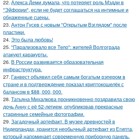
22.
Алекса Деми думала, что потеряет роль Мэдди в
"Эйфории", если не будет соглашаться на интимные и
обнаженные сцены.
23.
Антон Гусев с новым "Открытым Взглядом" после
пластики.
24.
Это была любовь!
25.
"Пapализовало все Тело": жителей Волгограда
атакуют каракурты.
26.
В России развивается образовательная
инфраструктура.
27.
Ганвест объявил себя самым богатым рэпером в
стране и в подтверждение показал криптокошелёк с
балансом в $88, 000, 000.
28.
Татьяна Михалкова проникновенно поздравила свою
дочь Анну с её 52-летием, опубликовав прекрасные
старинные семейные фотографии.
29.
Загадочный артефакт. В музее древностей в
Нидерландах, хранится необычный артефакт из Египта,
который напоминает современную приборную панель.