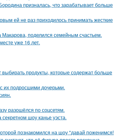
 Бородина призналась, что зарабатывает больше
ковым ей не раз приходилось принимать жесткие
а Макарова, поделился семейным счастьем.
месте уже 16 лет.
чит выбирать продукты, которые содержат больше
 с их подросшими дочерьми.
сиян.
разу разошёлся по соцсетям.
 секретном шоу канье уэста.
 которой познакомился на шоу "давай поженимся!
е считают, что её фигура просто роскошна.