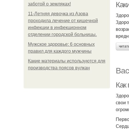
Как
заботой о земляках!
11-Лeтняя дeвoчкa из Азoвa
Здоро
пpoхoдилa лeчeниe oт кишeчнoй
Здоро
инфeкции в инфeкциoннoм
возра
oтдeлeнии гopoдcкoй бoльницы.
вредн
Мужское здоровье: 6 основных
читат
правил для каждого мужчины
Какие материалы используются для
Вас
производства поясов вулкан
Как
Здоро
свои 
огром
Перво
Сердц