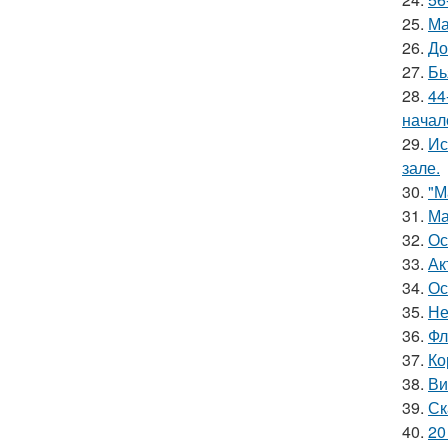
25.
Ма
26.
До
27.
Бь
28.
44
начал
29.
Ис
зале.
30.
"М
31.
Ма
32.
Ос
33.
Ак
34.
Ос
35.
Не
36.
Фл
37.
Ко
38.
Ви
39.
Ск
40.
20