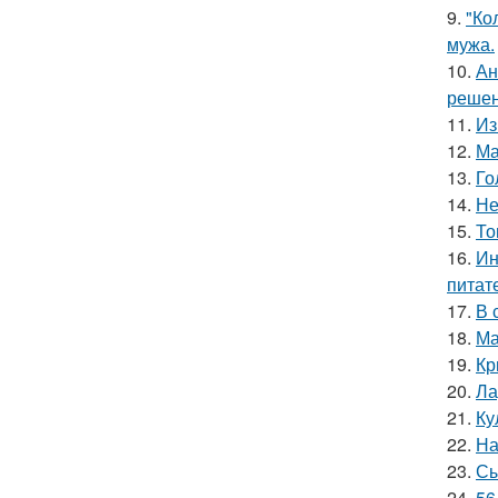
9.
"Ко
мужа.
10.
Ан
решен
11.
Из
12.
Ма
13.
Го
14.
Не
15.
То
16.
Ин
питат
17.
В 
18.
Ма
19.
Кр
20.
Ла
21.
Ку
22.
На
23.
Сы
24.
56