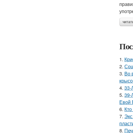
прави
употр
читат
Пос
1.
Кри
2.
Соц
3.
Во 
крысо
4.
33-
5.
39-
Евой 
6.
Кто
7.
Экс
пласт
8.
Печ