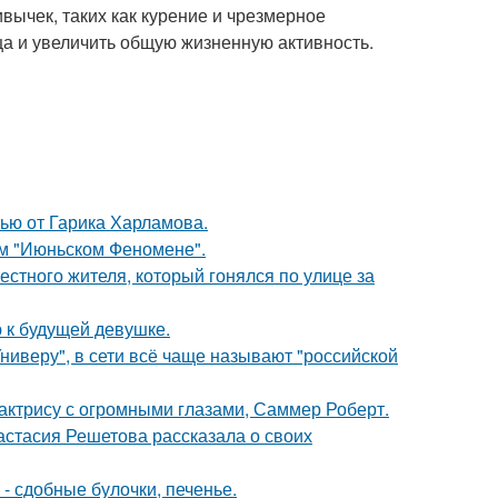
вычек, таких как курение и чрезмерное
ца и увеличить общую жизненную активность.
ью от Гарика Харламова.
ом "Июньском Феномене".
естного жителя, который гонялся по улице за
 к будущей девушке.
ниверу", в сети всё чаще называют "российской
 актрису с огромными глазами, Саммер Роберт.
астасия Решетова рассказала о своих
- сдобные булочки, печенье.