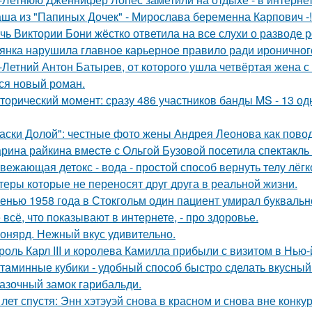
ша из "Папиных Дочек" - Мирослава беременна Карпович -!
чь Виктории Бони жёстко ответила на все слухи о разводе 
янка нарушила главное карьерное правило ради ироничного
-Летний Антон Батырев, от которого ушла четвёртая жена с 
ся новый роман.
торический момент: сразу 486 участников банды MS - 13 о
аски Долой": честные фото жены Андрея Леонова как повод
рина райкина вместе с Ольгой Бузовой посетила спектакль
вежающая детокс - вода - простой способ вернуть телу лёгк
теры которые не переносят друг друга в реальной жизни.
енью 1958 года в Стокгольм один пациент умирал буквальн
 всё, что показывают в интернете, - про здоровье.
онярд. Нежный вкус удивительно.
роль Карл III и королева Камилла прибыли с визитом в Нью
таминные кубики - удобный способ быстро сделать вкусный
азочный замок гарибальди.
 лет спустя: Энн хэтэуэй снова в красном и снова вне конку