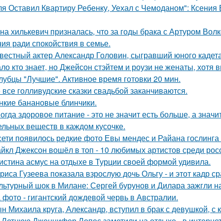
ля Оставил Квартиру Ребенку, Уехал с Чемоданом": Ксения
на хилькевич призналась, что за годы брака с Артуром Вол
ия ради спокойствия в семье.
вестный актер Александр Головин, сыгравший юного кадет
ло кто знает, но Джейсон стэйтем и роузи не женаты, хотя в
лубцы "Лучшие". Активное время готовки 20 мин.
 все голливудские сказки свадьбой заканчиваются.
нкие банановые блинчики.
огда здоровое питание - это не значит есть больше, а зна
ельных веществ в каждом кусочке.
сети появилось редкие фото Евы мендес и Райана гослинга
йкл Джексон вошёл в топ - 10 любимых артистов среди рос
истина асмус на отдыхе в Турции своей формой удивила.
риса Гузеева показала взрослую дочь Ольгу - и этот кадр с
льтурный шок в Милане: Сергей бурунов и Дилара зажгли на
 фото - гигантский дождевой червь в Австралии.
н Михаила круга, Александр, вступил в брак с девушкой, с
-Летнюю Дженнифер Лопес заметили на отдыхе - в интернет