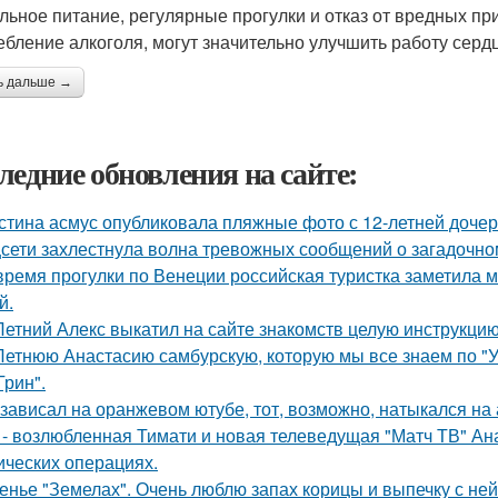
льное питание, регулярные прогулки и отказ от вредных при
ебление алкоголя, могут значительно улучшить работу серд
ь дальше →
ледние обновления на сайте:
стина асмус опубликовала пляжные фото с 12-летней дочер
сети захлестнула волна тревожных сообщений о загадочн
время прогулки по Венеции российская туристка заметила м
й.
Летний Алекс выкатил на сайте знакомств целую инструкцию
Летнюю Анастасию самбурскую, которую мы все знаем по "У
Грин".
 зависал на оранжевом ютубе, тот, возможно, натыкался на
 - возлюбленная Тимати и новая телеведущая "Матч ТВ" Ан
ических операциях.
енье "Земелах". Очень люблю запах корицы и выпечку с ней 