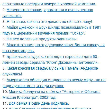
спонтанные поездки и вечера в хорошей компании.
2.
Невероятно сочная, ароматная и очень нежная
запеканка.
3.
Я не знаю, как она это делает, но ей всё к лицу!
4.
Майкл Джексон и Брук шилдс познакомились в 1981
году на церемонии вручения премии "Оскар".
5.
Не все полезные продукты одинаковы.
6.
Мало кто знает, но эту девушку зовут Винни харлоу - и
она супермодель.
7.
Бразильское чудо: как выглядят взрослые дети 50-
летней звезды сериала "Клон" Джованны антонелли.
8.
Какая красивая свадьба у сына Памелы Андерсон
случилась!
9.
Американец объездил стадионы по всему миру - но не
ради лучших мест, а ради худших.
10.
Моника беллуччи на съёмках "Астерикс и Обеликс:
Миссия Клеопатра", 2002 год.
11.
Вся семья в один день родилась.
12.
Анна Семенович показала фигуру в бикини и