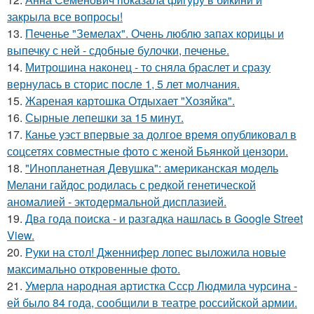
закрыла все вопросы!
13.
Печенье "Земелах". Очень люблю запах корицы и
выпечку с ней - сдобные булочки, печенье.
14.
Митрошина наконец - то сняла браслет и сразу
вернулась в сторис после 1, 5 лет молчания.
15.
Жареная картошка Отдыхает "Хозяйка".
16.
Сырные лепешки за 15 минут.
17.
Канье уэст впервые за долгое время опубликовал в
соцсетях совместные фото с женой Бьянкой цензори.
18.
"Инопланетная Девушка": американская модель
Мелани гайдос родилась с редкой генетической
аномалией - эктодермальной дисплазией.
19.
Два года поиска - и разгадка нашлась в Google Street
View.
20.
Руки на стол! Дженнифер лопес выложила новые
максимально откровенные фото.
21.
Умерла народная артистка Ссср Людмила чурсина -
ей было 84 года, сообщили в театре российской армии.