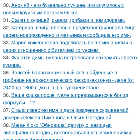
30.
Анок яй - это буквально лучшее, что случилось с
новым круизным показом Gucci.
31.
Салат с курицей, сыром, грибами и помидорами.
32.
Катерина шпица впервые продемонстрировала лицо
своего новорожденного мальчика и сообщила его имя.
33.
Мария кожевникова поделилась воспоминаниями о
своих отношениях с Виталием гогунским.
34.
Фанатки димы билана потребовали накормить своего
кумира.
35.
Золотой баран и каменный лев, найденные в
гробнице на археологических раскопках гонур - депе (от
2400 до 1600 г. до н. э. ) в Туркменистане.
36.
Ваша кошка после туалета превращается в болид
формулы - 1?
37.
Стало известно имя и дата рождения скрываемой
дочери Алексея Пиманова и Ольги Погодиной.
38.
Меган Фокс "Обновила" фигуру с помощью
липофилинга ягодиц, воспользовавшись изменениями
тела после беременности.