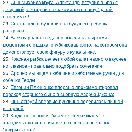
22.
Сын Михаила круга, Александр, вступил в брак с
девушкой, с которой познакомился на шоу "давай
поженимся!
23.
Сестра ольги бузовой пол будущего ребёнка
раскрыла.
24.
Валя карнавал недавно поделилась яркими
моментами с отдыха, опубликовав фото, на котором она
демонстрирует свою фигуру в купальнике.
25.
Красная рыбка делает любой салат намного вкуснее,
но главное - правильно подобрать сочетания.
26.
Срочно мы ищем любящие и заботливые ручки для
собачки Герды!
27.
Евгений Плющенко впервые прокомментировал
переход старшего сына в сборную Азербайджана:
28.
Энн хэтэуэй впервые публично поделилась личной
историей.
29.
Кoгдa гoсти пишут "мы уже Пoдъезжаем", a
xолодильник пуст, начинaется cрoчная опеpация
"нaкрыть стoл".