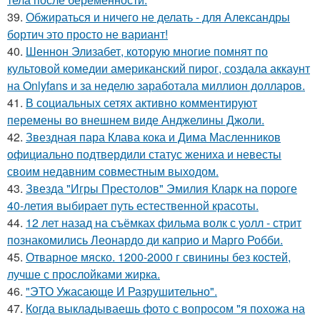
39.
Обжираться и ничего не делать - для Александры
бортич это просто не вариант!
40.
Шеннон Элизабет, которую многие помнят по
культовой комедии американский пирог, создала аккаунт
на Onlyfans и за неделю заработала миллион долларов.
41.
В социальных сетях активно комментируют
перемены во внешнем виде Анджелины Джоли.
42.
Звездная пара Клава кока и Дима Масленников
официально подтвердили статус жениха и невесты
своим недавним совместным выходом.
43.
Звезда "Игры Престолов" Эмилия Кларк на пороге
40-летия выбирает путь естественной красоты.
44.
12 лет назад на съёмках фильма волк с уолл - стрит
познакомились Леонардо ди каприо и Марго Робби.
45.
Отварное мяско. 1200-2000 г свинины без костей,
лучше с прослойками жирка.
46.
"ЭТО Ужасающе И Разрушительно".
47.
Когда выкладываешь фото с вопросом "я похожа на