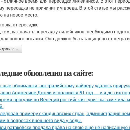
 - отличное время для пересадки лилейников. В этот период
му пересадка не причинит им вреда. В этой статье мы расс
ю на новое место.
товка к пересадке
 тем, как начать пересадку лилейников, необходимо подго
 для нового посадки. Оно должно быть защищено от ветра и
ь дальше →
ледние обновления на сайте:
сные обнимашки: австралийскому дайверу удалось приручи
авно Анджелине Джоли исполнился 51 год … и я до сих пор 
время прогулки по Венеции российская туристка заметила м
й.
ледовав примеру скандинавских стран, администрация не
им в вопросах внешнего вида у воды.
ли ратаковски продала права на свою ещё не написанную кн