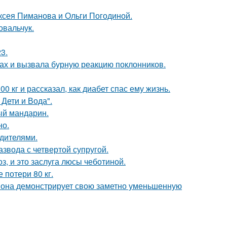
ксея Пиманова и Ольги Погодиной.
овальчук.
3.
ах и вызвала бурную реакцию поклонников.
 кг и рассказал, как диабет спас ему жизнь.
Дети и Вода".
ый мандарин.
но.
одителями.
звода с четвертой супругой.
, и это заслуга люсы чеботиной.
 потери 80 кг.
 она демонстрирует свою заметно уменьшенную