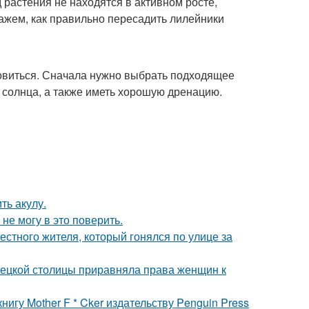
 растения не находятся в активном росте,
кажем, как правильно пересадить лилейники
товиться. Сначала нужно выбрать подходящее
 солнца, а также иметь хорошую дренацию.
ть акулу.
не могу в это поверить.
естного жителя, который гонялся по улице за
мецкой столицы приравняла права женщин к
игу Mother F * Cker издательству Penguin Press