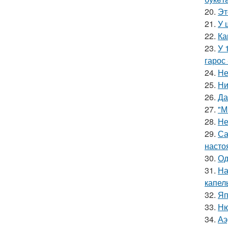
20.
Эт
21.
У 
22.
Ка
23.
У 
гарос 
24.
Не
25.
Ни
26.
Да
27.
"М
28.
Не
29.
Са
насто
30.
Од
31.
На
капел
32.
Яп
33.
Ню
34.
Аэ