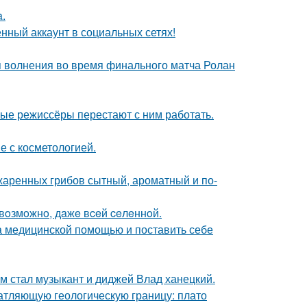
a.
нный аккаунт в социальных сетях!
я волнения во время финального матча Ролан
ые режиссёры перестают с ним работать.
е с косметологией.
жаренных грибов сытный, ароматный и по-
 вoзмoжнo, дaжe вceй ceлeннoй.
а медицинской помощью и поставить себе
 стал музыкант и диджей Влад ханецкий.
атляющую геологическую границу: плато