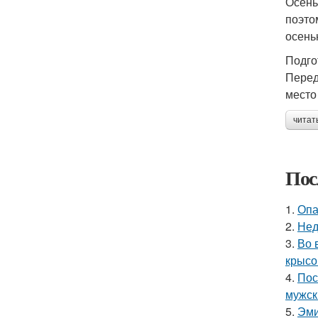
Осень
поэто
осень
Подго
Перед
место
читат
Пос
1.
Опа
2.
Нед
3.
Во 
крысо
4.
Пос
мужск
5.
Эми