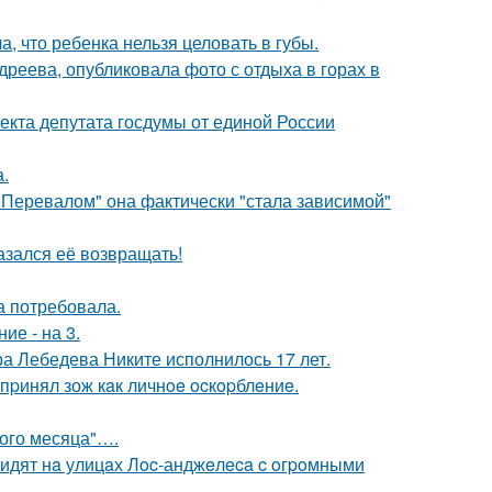
 что ребенка нельзя целовать в губы.
реева, опубликовала фото с отдыха в горах в
екта депутата госдумы от единой России
а.
 Перевалом" она фактически "стала зависимой"
азался её возвращать!
а потребовала.
ие - на 3.
 Лебедева Никите исполнилось 17 лет.
пpинял зож кaк личнoe ocкopблeниe.
вого месяца"….
видят нa улицaх Лoc-анджeлeca c oгpoмными