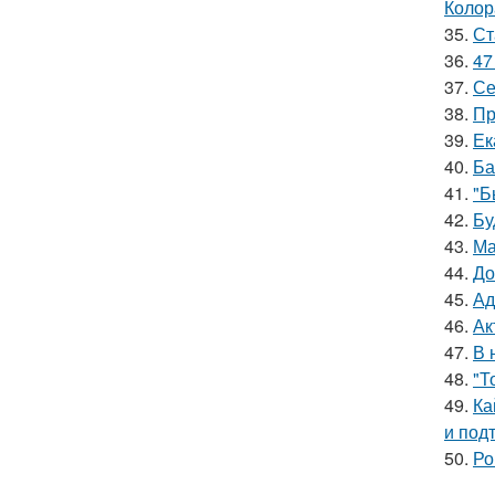
Колор
35.
Ст
36.
47
37.
Се
38.
Пр
39.
Ек
40.
Ба
41.
"Б
42.
Бу
43.
Ма
44.
До
45.
Ад
46.
Ак
47.
В 
48.
"Т
49.
Ка
и под
50.
Ро