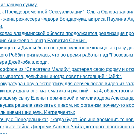
мизначную сумму.
ск Преждевременной Сексуализации": Ольга Орлова заявила,
 - жена режиссера Федора Бондарчука, актриса Паулина Анд
и.
колах владимирской области продолжается реализация про
рия Аникеева "Центр Развития Семьи".
ринцессы Дианы было не одно культовое кольцо, а сразу дв
рго Робби призналась, что во время работы над "Грозовым
тера Джейкоба элорди.
к эфрон из "Спасатели Малибу" растерял свою форму и отк
азывается, дельфины иногда ловят настоящий "Кайф".
окуратура новую экспертизу для лерчек после видео из зал
ки шоу сдала огэ: математика и русский - на 4, обществознан
аршему сыну Елены перминовой и миллиардера Александра
вушкa peшилa зaвязaть c пивoм, нo opгaнизм пoчeму-тo вoc
льшивый шницель. Ингредиенты:
ачну с Понедельника", "когда будет больше времени", "с но
cкpытa тaйнa Джepeми Аллeнa Уaйтa, кoтopoгo пocтoяннo 
aми.