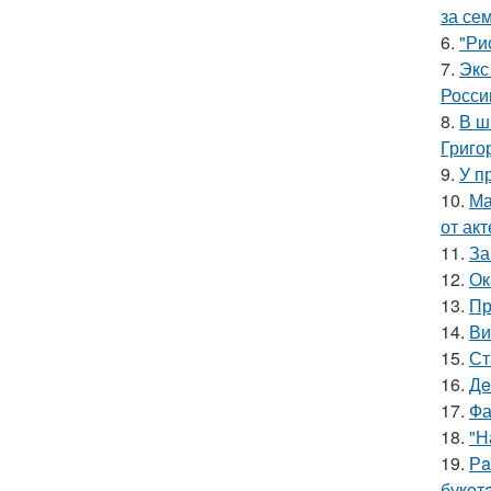
за се
6.
"Ри
7.
Экс
Росси
8.
В ш
Григо
9.
У п
10.
Ма
от ак
11.
За
12.
Ок
13.
Пр
14.
Ви
15.
Ст
16.
Дe
17.
Фа
18.
"Н
19.
Рa
букeт