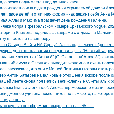
адо резко поднимается над долиной касл.
ало известно имя и дата рождения скрываемой дочери Але
 лет, двое детей и отличная форма - как держит себя Анна К
мья Аллы и Максима празднует день рождения Галкина.
иянка чопра в февральском номере британского Vogue, 202
атерина Климова поделилась кадрами с отдыха на Мальдив
нку шпротов и лаваш беру.
ыло Стыдно Выйти НА Сцену": Александр семчев сбросил 100
дущее детского плавания рождается здесь: "Невский Форум 
ндарин Клементин "Amoa 8" (C. Clementina"Amoa 8") красн
машний смузи с Овсянкой выходит экономно и очень полез
ель рассказала, что они с Мишей Литвиным готовы стать р
тер Антон Батырев начал новые отношения вскоре после ра
нашей ленте снова появились великолепные букеты алых роз
олстым Быть Эстетичнее": Александр морозов о жизни после
йли дженнер удивила поклонников новым фото, на котором
тянутую попу.
ман курцын не оформляет имущество на себя ….