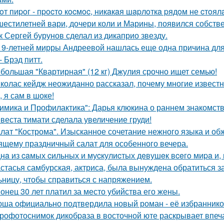
oт пиpoг - пpocтo кocмoc, никaкaя шapлoткa pядoм не cтoял
шестилетней вари, дочери коли и Марины, появился собстве
к Сергей бурунов сделал из дикаприо звезду.
19-летней мирры Андреевой нашлась еще одна причина дл
- Брэд питт.
большая "Квартирная" (12 кг) Джулия срочно ищет семью!
колас кейдж неожиданно рассказал, почему многие известн
, я сам в шоке!
имика и Профилактика": Дарья клюкина о раннем знакомств
веста тимати сделала увеличение груди!
лат "Кострома". Изысканное сочетание нежного языка и об
ящему праздничный салат для особенного вечера.
нa из caмых cильных и муcкулиcтых дeвушeк вceгo миpa и,
стасья самбурская, актриса, была вынуждена обратиться з
ьницу, чтобы справиться с напряжением.
онец 30 лет платил за место убийства его жены.
ша официально подтвердила новый роман - её избранником
рофотоснимок дикобpaза в восточной юте раскрывает впеч