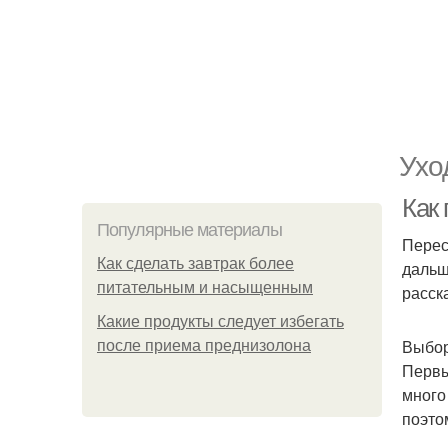
Ухо
Как
Популярные материалы
Перес
Как сделать завтрак более
дальше
питательным и насыщенным
расска
Какие продукты следует избегать
Выбор
после приема преднизолона
Первы
много
поэто