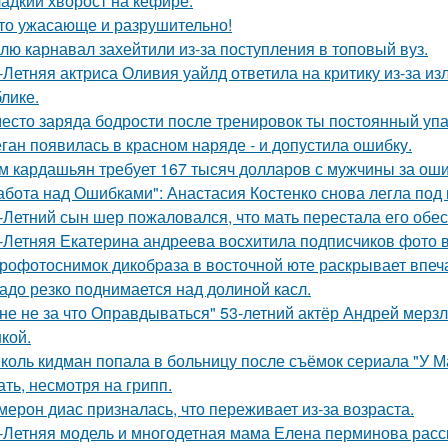
адкий хворост на кефире.
то ужасающе и разрушительно!
лю карнавал захейтили из-за поступления в топовый вуз.
-Летняя актриса Оливия уайлд ответила на критику из-за и
блике.
есто заряда бодрости после тренировок ты постоянный упа
ган появилась в красном наряде - и допустила ошибку.
м кардашьян требует 167 тысяч долларов с мужчины за ошиб
абота над Ошибками": Анастасия Костенко снова легла под 
-Летний сын шер пожаловался, что мать перестала его обес
-Летняя Екатерина андреева восхитила подписчиков фото в
рофотоснимок дикобpaза в восточной юте раскрывает впеч
адо резко поднимается над долиной касл.
не не за что Оправдываться" 53-летний актёр Андрей мерз
кой.
коль кидман попала в больницу после съёмок сериала "У М
ать, несмотря на грипп.
мерон диас призналась, что переживает из-за возраста.
-Летняя модель и многодетная мама Елена перминова расск