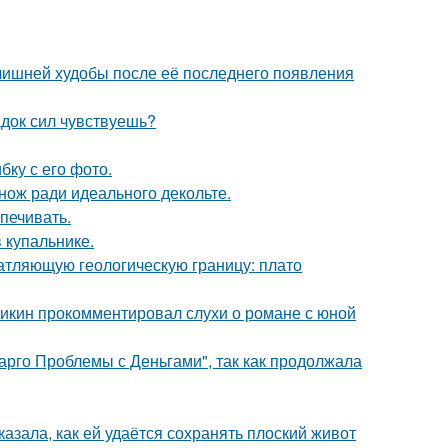
злишней худобы после её последнего появления
док сил чувствуешь?
ку с его фото.
нож ради идеального декольте.
печивать.
 купальнике.
атляющую геологическую границу: плато
ликин прокомментировал слухи о романе с юной
арго Проблемы с Деньгами", так как продолжала
азала, как ей удаётся сохранять плоский живот