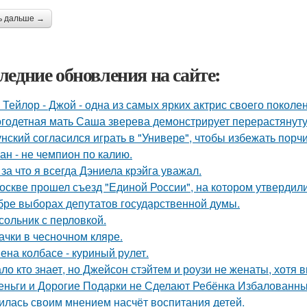
ь дальше →
ледние обновления на сайте:
 Тейлор - Джой - одна из самых ярких актрис своего поколе
годетная мать Саша зверева демонстрирует перерастянуту
унский согласился играть в "Универе", чтобы избежать порчи
ан - не чемпион по калию.
 за что я всегда Дэниела крэйга уважал.
оскве прошел съезд "Единой России", на котором утвердил
бре выборах депутатов государственной думы.
сольник с перловкой.
ачки в чесночном кляре.
ена колбасе - куриный рулет.
ло кто знает, но Джейсон стэйтем и роузи не женаты, хотя в
еньги и Дорогие Подарки не Сделают Ребёнка Избалованным
илась своим мнением насчёт воспитания детей.