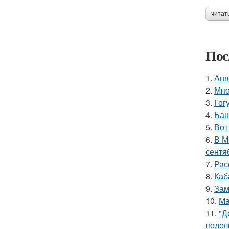
читат
Пос
1.
Аня
2.
Мно
3.
Гог
4.
Бан
5.
Вот
6.
В М
сентя
7.
Рас
8.
Каб
9.
Зам
10.
Ма
11.
"Д
подел