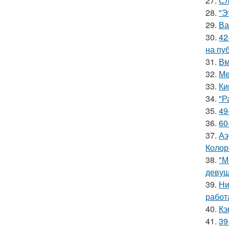
27.
Сл
28.
"Э
29.
Ва
30.
42
на пу
31.
Вм
32.
Ме
33.
Ки
34.
"Р
35.
49
36.
60
37.
Аэ
Колор
38.
"М
девуш
39.
Ни
работ
40.
Кэ
41.
39