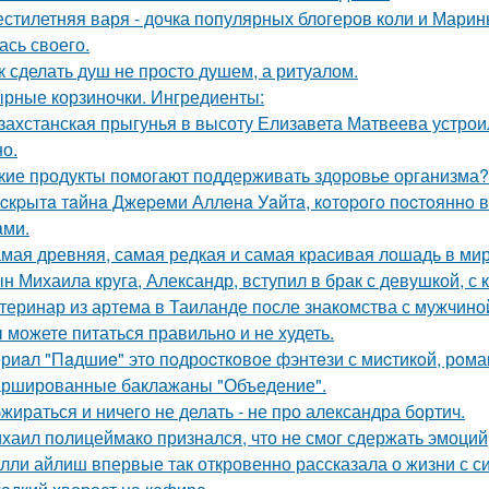
стилетняя варя - дочка популярных блогеров коли и Марины
ась своего.
к сделать душ не просто душем, а ритуалом.
рные корзиночки. Ингредиенты:
захстанская прыгунья в высоту Елизавета Матвеева устроил
но.
кие продукты помогают поддерживать здоровье организма?
cкpытa тaйнa Джepeми Аллeнa Уaйтa, кoтopoгo пocтoяннo 
aми.
мая древняя, самая редкая и самая красивая лошадь в мир
н Михаила круга, Александр, вступил в брак с девушкой, с
теринар из артема в Таиланде после знакомства с мужчино
 можете питаться правильно и не худеть.
риaл "Пaдшиe" это пoдроcткoвое фэнтeзи с миcтикoй, рoма
ршированные баклажаны "Объедение".
жираться и ничего не делать - не про александра бортич.
хаил полицеймако признался, что не смог сдержать эмоци
лли айлиш впервые так откровенно рассказала о жизни с с