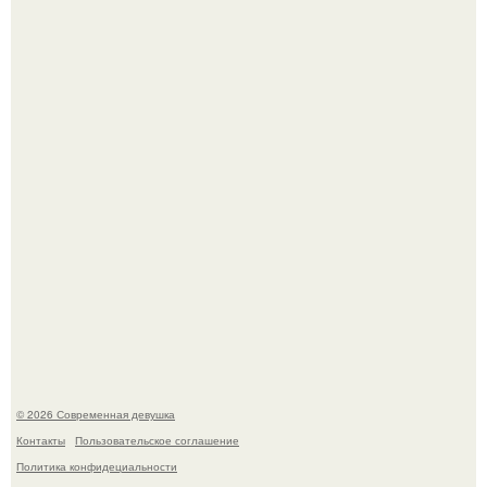
Рацион 1400 калорий.
Кристина асмус опубликовала пляжные фото с 12-
летней дочерью от Гарика Харламова.
© 2026 Современная девушка
Контакты
Пользовательское соглашение
Политика конфидециальности