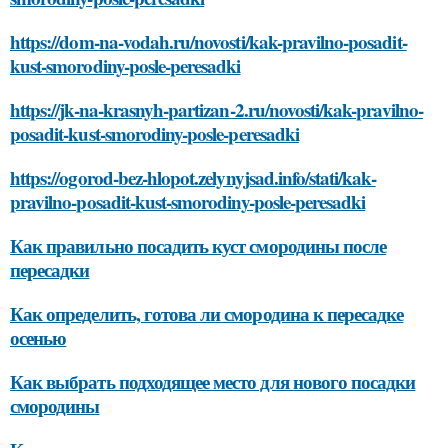
https://dom-na-vodah.ru/novosti/kak-pravilno-posadit-
kust-smorodiny-posle-peresadki
https://jk-na-krasnyh-partizan-2.ru/novosti/kak-pravilno-
posadit-kust-smorodiny-posle-peresadki
https://ogorod-bez-hlopot.zelynyjsad.info/stati/kak-
pravilno-posadit-kust-smorodiny-posle-peresadki
Как правильно посадить куст смородины после
пересадки
Как определить, готова ли смородина к пересадке
осенью
Как выбрать подходящее место для нового посадки
смородины