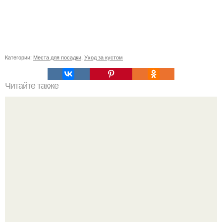
Категории:
Места для посадки
,
Уход за кустом
Читайте также
H2 Список ингредиентов
Джастин и хейли бибер, которые в прошлом месяце