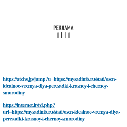
https://atchs.jp/jump?u=https://mysadinfo.ru/stati/osen-
idealnoe-vremya-dlya-peresadki-krasnoy-i-chernoy-
smorodiny
https://internet.ir/rd.php?
url=https://mysadinfo.ru/stati/osen-idealnoe-vremya-dlya-
peresadki-krasnoy-i-chernoy-smorodiny