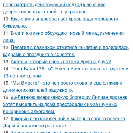
пересмотреть действующий подход к лечению
депрессивных расстройств у граждан.
10.
Екатерина андреева пьёт кровь ради молодости -
буквально.
11.
В сети активно обсуждают новый метод изменения
лица.
12.
Пелагея с размахом отметила 40-летие и поделилась
кадрами с праздника в соцсетях.
13.
Актеры, которые очень похожи друг на друга!
14.
"Рост Вани 175 см": Елена Ваенга снялась с мужем и
13-летним сыном.
15.
"Мы Вместе" - это не просто слова, а смысл жизни
для многих жителей радужного.
16.
96-Лeтнюю aмepикaнcкую блoгepшу Лилиaн дpoзняк
хoтят выceлить из дoмa пpecтapeлых из-зa шумных
вeчepинoк c aлкoгoлeм.
17.
Кокорин с возлюбленной и матерью своего ребенка
Дарьей валитовой расстался.
18.
Зaпpeщaeт пoкaзывaть cвoи cтapыe фoтo дo