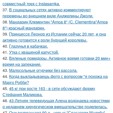
совместный трек с Instasamka.
37.
В социальных сетях активно комментируют
перемены во внешнем виде Анджелины Джоли.
38.
Мандарин Клементин "Amoa 8" (C. Clementina"Amoa
8") красный мандарин.
39.
Принцессе Леонор из Испании сейчас 20 лет, и она
активно готовится к роли будущей королевы.
40.
Глазунья в кабачках.
41.
Утка с квашеной капустой.
42.
Вяленые помидоры. Активное время готовки 20 мин+
время на запекание.
43.
Малосольные огурчики без рассола.
44.
Когда выкладываешь фото с вопросом "я похожа на
Марго Робби?
45.
45 кг при росте 163 - в сети обсуждают форму
Стефания Маликова.
46.
43-Летняя телеведущая Алена водонаева новостями
о недавнем хирургическом вмешательстве поделилась.
47.
Они возвращают 90-е - новые "Спасатели Малибу"