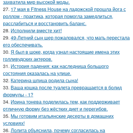
захватила мир высокой моды.
27.
17 мая в Fitness House на ладожской прошла йога с
роллом - практика, которая помогла замедлиться,
расслабиться и восстановить баланс.
28.
Исполнили вместе хит!
29.
49-Летний сын шер пожаловался, что мать перестала
его обеспечивать.
30.
Я был в шоке, когда узнал настоящие имена этих
голливудских актеров.
31.
История падения: как наследница большого
состояния оказалась на улице.
32.
Катерина шпица родила сына!
33.
Ваша кошка после туалета превращается в болид
формулы - 1?
34.
Ирина тонева поделилась тем, как поддерживает
отличную форму без жёстких диет и перегибов.
35.
Мы готовим итальянские десерты в домашних
условиях!
36.
Лолита объяснила, почему согласилась на