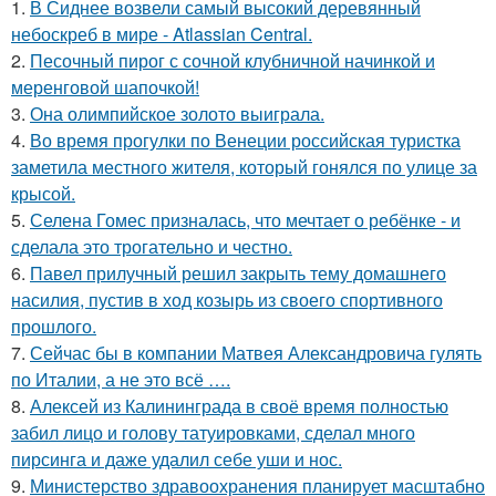
1.
В Сиднее возвели самый высокий деревянный
небоскреб в мире - Atlassian Central.
2.
Песочный пирог с сочной клубничной начинкой и
меренговой шапочкой!
3.
Она олимпийское золото выиграла.
4.
Во время прогулки по Венеции российская туристка
заметила местного жителя, который гонялся по улице за
крысой.
5.
Селена Гомес призналась, что мечтает о ребёнке - и
сделала это трогательно и честно.
6.
Павел прилучный решил закрыть тему домашнего
насилия, пустив в ход козырь из своего спортивного
прошлого.
7.
Сейчас бы в компании Матвея Александровича гулять
по Италии, а не это всё ….
8.
Алексей из Калининграда в своё время полностью
забил лицо и голову татуировками, сделал много
пирсинга и даже удалил себе уши и нос.
9.
Министерство здравоохранения планирует масштабно