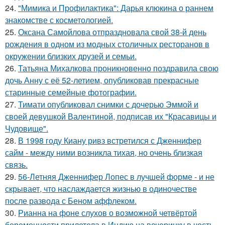
24.
"Мимика и Профилактика": Дарья клюкина о раннем
знакомстве с косметологией.
25.
Оксана Самойлова отпраздновала свой 38-й день
рождения в одном из модных столичных ресторанов в
окружении близких друзей и семьи.
26.
Татьяна Михалкова проникновенно поздравила свою
дочь Анну с её 52-летием, опубликовав прекрасные
старинные семейные фотографии.
27.
Тимати опубликовал снимки с дочерью Эммой и
своей девушкой Валентиной, подписав их "Красавицы и
Чудовище".
28.
В 1998 году Киану ривз встретился с Дженнифер
сайм - между ними возникла тихая, но очень близкая
связь.
29.
56-Летняя Дженнифер Лопес в лучшей форме - и не
скрывает, что наслаждается жизнью в одиночестве
после развода с Беном аффлеком.
30.
Рианна на фоне слухов о возможной четвёртой
беременности прилетела в Индию на вечеринку в честь