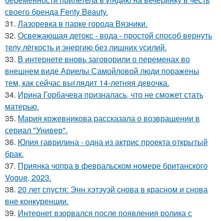
своего бренда Fenty Beauty.
31.
Лазоревка в парке города Вязники.
32.
Освежающая детокс - вода - простой способ вернуть
телу лёгкость и энергию без лишних усилий.
33.
В интернете вновь заговорили о переменах во
внешнем виде Ариелы Самойловой люди поражены
тем, как сейчас выглядит 14-летняя девочка.
34.
Ирина Горбачева призналась, что не сможет стать
матерью.
35.
Мария кожевникова рассказала о возвращении в
сериал "Универ".
36.
Юлия гаврилина - одна из актрис проекта открытый
брак.
37.
Приянка чопра в февральском номере британского
Vogue, 2023.
38.
20 лет спустя: Энн хэтэуэй снова в красном и снова
вне конкуренции.
39.
Интернет взорвался после появления ролика с