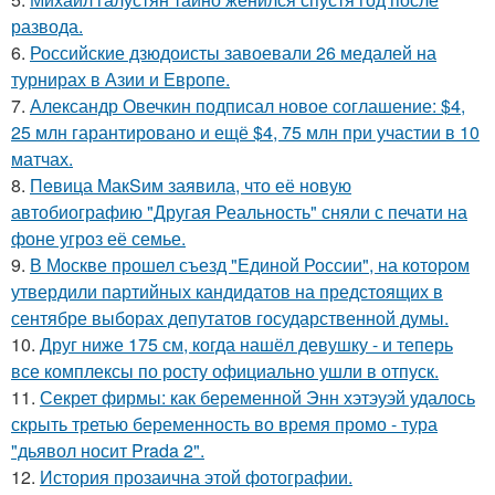
развода.
6.
Российские дзюдоисты завоевали 26 медалей на
турнирах в Азии и Европе.
7.
Александр Овечкин подписал новое соглашение: $4,
25 млн гарантировано и ещё $4, 75 млн при участии в 10
матчах.
8.
Пeвица MакSим заявила, что её новую
автобиографию "Другая Реальность" сняли с печати на
фоне угроз её семье.
9.
В Москве прошел съезд "Единой России", на котором
утвердили партийных кандидатов на предстоящих в
сентябре выборах депутатов государственной думы.
10.
Друг ниже 175 см, когда нашёл девушку - и теперь
все комплексы по росту официально ушли в отпуск.
11.
Секрет фирмы: как беременной Энн хэтэуэй удалось
скрыть третью беременность во время промо - тура
"дьявол носит Prada 2".
12.
История прозаична этой фотографии.