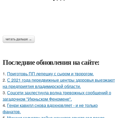
читать дальше →
Последние обновления на сайте:
1.
Приготовь ПП лепешку с сыром и творогом.
2.
С 2021 года передвижные центры здоровья выезжают
на предприятия владимирской области.
3.
Соцсети захлестнула волна тревожных сообщений о
загадочном "Июньском Феномене".
4.
Генри кавилл снова вдохновляет - и не только
фанатов.
5.
Михаил галустян тайно женился спустя год после