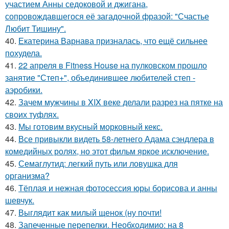
участием Анны седоковой и джигана,
сопровождавшегося её загадочной фразой: "Счастье
Любит Тишину".
40.
Екатерина Варнава призналась, что ещё сильнее
похудела.
41.
22 апреля в Fitness House на пулковском прошло
занятие "Степ+", объединившее любителей степ -
аэробики.
42.
Зачем мужчины в XIX веке делали разрез на пятке на
своих туфлях.
43.
Мы готовим вкусный морковный кекс.
44.
Все привыкли видеть 58-летнего Адама сэндлера в
комедийных ролях, но этот фильм яркое исключение.
45.
Семаглутид: легкий путь или ловушка для
организма?
46.
Тёплая и нежная фотосессия юры борисова и анны
шевчук.
47.
Выглядит как милый щенок (ну почти!
48.
Запеченные перепелки. Необходимио: на 8