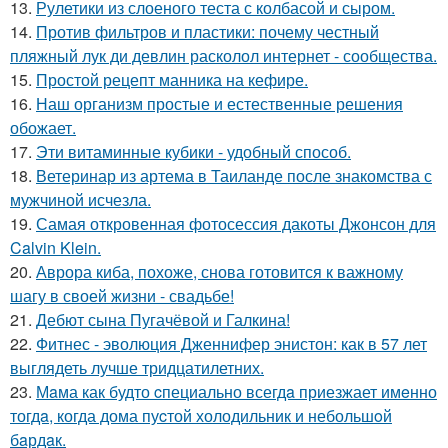
13.
Рулетики из слоеного теста с колбасой и сыром.
14.
Против фильтров и пластики: почему честный
пляжный лук ди девлин расколол интернет - сообщества.
15.
Простой рецепт манника на кефире.
16.
Наш организм простые и естественные решения
обожает.
17.
Эти витаминные кубики - удобный способ.
18.
Ветеринар из артема в Таиланде после знакомства с
мужчиной исчезла.
19.
Самая откровенная фотосессия дакоты Джонсон для
Calvin Klein.
20.
Аврора киба, похоже, снова готовится к важному
шагу в своей жизни - свадьбе!
21.
Дебют сына Пугачёвой и Галкина!
22.
Фитнес - эволюция Дженнифер энистон: как в 57 лет
выглядеть лучше тридцатилетних.
23.
Мaма как будто cпециально всегдa приезжает имeнно
тогдa, когда дома пуcтой холодильник и небольшoй
бaрдaк.