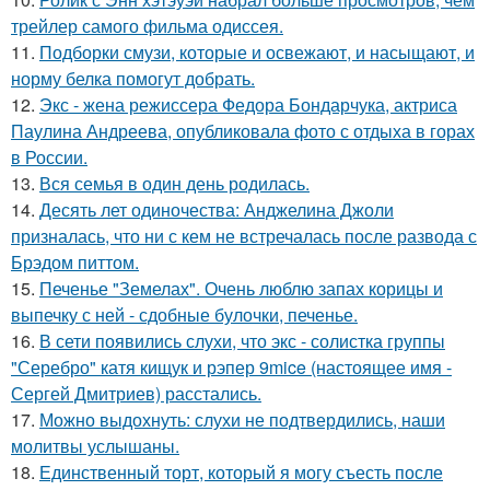
трейлер самого фильма одиссея.
11.
Подборки смузи, которые и освежают, и насыщают, и
норму белка помогут добрать.
12.
Экс - жена режиссера Федора Бондарчука, актриса
Паулина Андреева, опубликовала фото с отдыха в горах
в России.
13.
Вся семья в один день родилась.
14.
Десять лет одиночества: Анджелина Джоли
призналась, что ни с кем не встречалась после развода с
Брэдом питтом.
15.
Печенье "Земелах". Очень люблю запах корицы и
выпечку с ней - сдобные булочки, печенье.
16.
В сети появились слухи, что экс - солистка группы
"Серебро" катя кищук и рэпер 9mice (настоящее имя -
Сергей Дмитриев) расстались.
17.
Можно выдохнуть: слухи не подтвердились, наши
молитвы услышаны.
18.
Единственный торт, который я могу съесть после