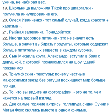
ужина, не набирая вес.
19.
Школьница выложила Tiktok про шпаргалки -
получила аннулирование егэ.
20.
Олеся Иванченко - тот самый случай, когда красота +
харизма =.
21.
Рыбная запеканка. Понадобится:
22.
Иногда здоровое питание - это не значит есть
больше, а значит выбирать продукты, которые содержат
больше питательных веществ в каждом кусочке.
23.
Сын Михаила круга, Александр, вступил в брак с
девушкой, с которой познакомился на шоу "давай
поженимся!
24.
Триумф скин - текстуры: почему честные
макроснимки звезд без ретуши восхищают мир больше
глянца.
25.
То, что вы видите на фотографии, - это не то, чем
кажется на первый взгляд.
26.
Две самые горячие актрисы голливуда сидни Суини и
Меган Фокс снялись вместе в одном фильме.