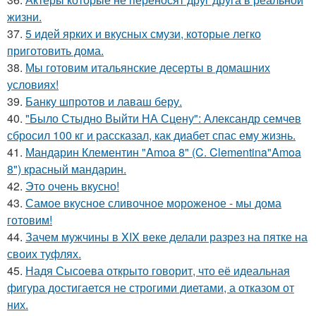
жизни.
37.
5 идей ярких и вкусных смузи, которые легко
приготовить дома.
38.
Мы готовим итальянские десерты в домашних
условиях!
39.
Банку шпротов и лаваш беру.
40.
"Было Стыдно Выйти НА Сцену": Александр семчев
сбросил 100 кг и рассказал, как диабет спас ему жизнь.
41.
Мандарин Клементин "Amoa 8" (C. Clementina"Amoa
8") красный мандарин.
42.
Это очень вкусно!
43.
Самое вкусное сливочное мороженое - мы дома
готовим!
44.
Зачем мужчины в XIX веке делали разрез на пятке на
своих туфлях.
45.
Надя Сысоева открыто говорит, что её идеальная
фигура достигается не строгими диетами, а отказом от
них.