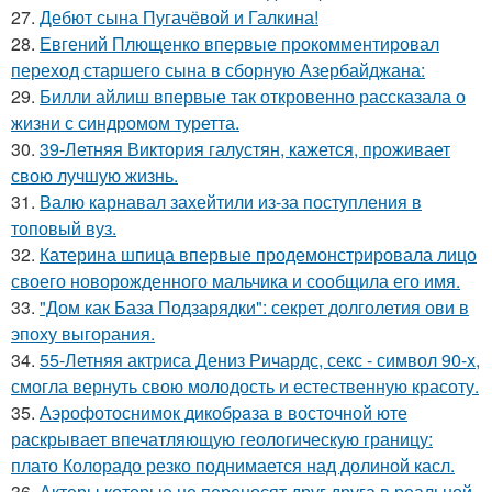
27.
Дебют сына Пугачёвой и Галкина!
28.
Евгений Плющенко впервые прокомментировал
переход старшего сына в сборную Азербайджана:
29.
Билли айлиш впервые так откровенно рассказала о
жизни с синдромом туретта.
30.
39-Летняя Виктория галустян, кажется, проживает
свою лучшую жизнь.
31.
Валю карнавал захейтили из-за поступления в
топовый вуз.
32.
Катерина шпица впервые продемонстрировала лицо
своего новорожденного мальчика и сообщила его имя.
33.
"Дом как База Подзарядки": секрет долголетия ови в
эпоху выгорания.
34.
55-Летняя актриса Дениз Ричардс, секс - символ 90-х,
смогла вернуть свою молодость и естественную красоту.
35.
Аэрофотоснимок дикобpaза в восточной юте
раскрывает впечатляющую геологическую границу:
плато Колорадо резко поднимается над долиной касл.
36.
Актеры которые не переносят друг друга в реальной