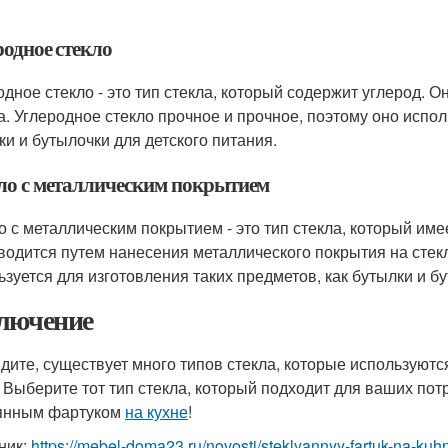
родное стекло
одное стекло - это тип стекла, который содержит углерод. 
а. Углеродное стекло прочное и прочное, поэтому оно испол
ки и бутылочки для детского питания.
ло с металлическим покрытием
о с металлическим покрытием - это тип стекла, который им
водится путем нанесения металлического покрытия на стек
ьзуется для изготовления таких предметов, как бутылки и бу
лючение
идите, существует много типов стекла, которые используют
. Выберите тот тип стекла, который подходит для ваших по
янным фартуком
на кухне
!
ник:
https://mebel-doma23.ru/novosti/steklyannyy-fartuk-na-kuh