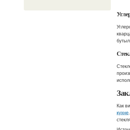
Угле
Углер
кварц
бутыл
Стек
Стекл
произ
испол
Зак
Как в
кухне
стекл
Источ