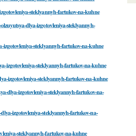
ya-izgotovleniya-steklyannyh-fartukov-na-kuhne
spolzuyutsya-dlya-izgotovleniya-steklyannyh-
lya-izgotovleniya-steklyannyh-fartukov-na-kuhne
dlya-izgotovleniya-steklyannyh-fartukov-na-kuhne
-dlya-izgotovleniya-steklyannyh-fartukov-na-kuhne
tsya-dlya-izgotovleniya-steklyannyh-fartukov-na-
a-dlya-izgotovleniya-steklyannyh-fartukov-na-
otovleniya-steklyannyh-fartukov-na-kuhne