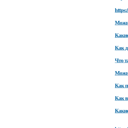
https:
Можно
Какие
Как д
Что т
Можно
Как п
Как в
Какие