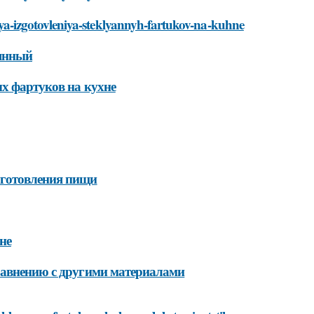
-dlya-izgotovleniya-steklyannyh-fartukov-na-kuhne
лянный
ых фартуков на кухне
иготовления пищи
не
равнению с другими материалами