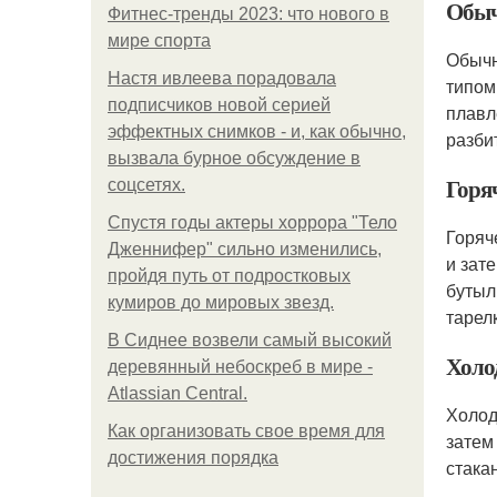
Обыч
Фитнес-тренды 2023: что нового в
мире спорта
Обычн
Настя ивлеева порадовала
типом
подписчиков новой серией
плавл
эффектных снимков - и, как обычно,
разбит
вызвала бурное обсуждение в
Горя
соцсетях.
Спустя годы актеры хоррора "Тело
Горяч
Дженнифер" сильно изменились,
и зат
пройдя путь от подростковых
бутыл
кумиров до мировых звезд.
тарел
В Сиднее возвели самый высокий
Холо
деревянный небоскреб в мире -
Atlassian Central.
Холод
Как организовать свое время для
затем
достижения порядка
стака