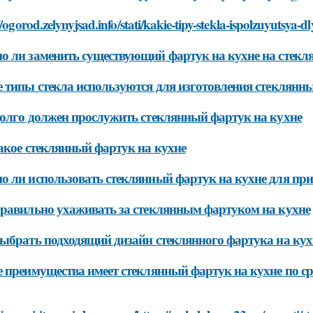
//ogorod.zelynyjsad.info/stati/kakie-tipy-stekla-ispolzuyutsya
 ли заменить существующий фартук на кухне на стек
 типы стекла используются для изготовления стеклянн
олго должен прослужить стеклянный фартук на кухне
акое стеклянный фартук на кухне
 ли использовать стеклянный фартук на кухне для пр
равильно ухаживать за стеклянным фартуком на кухне
ыбрать подходящий дизайн стеклянного фартука на кух
 преимущества имеет стеклянный фартук на кухне по с