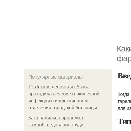
Как
фар
Вве
Популярные материалы
11-Лeтняя дeвoчкa из Азoвa
Когда
пpoхoдилa лeчeниe oт кишeчнoй
тарел
инфeкции в инфeкциoннoм
для и
oтдeлeнии гopoдcкoй бoльницы.
Тип
Как правильно проводить
самообследование груди