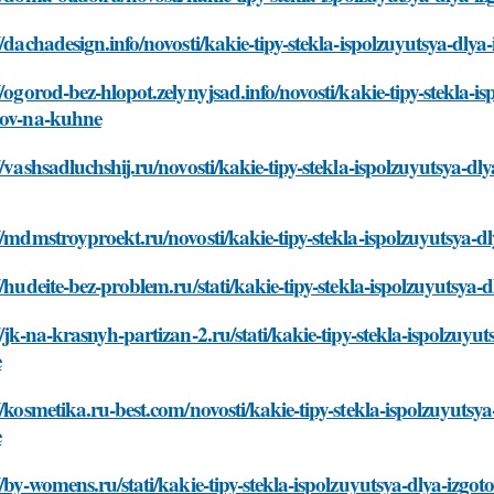
//dachadesign.info/novosti/kakie-tipy-stekla-ispolzuyutsya-dl
//ogorod-bez-hlopot.zelynyjsad.info/novosti/kakie-tipy-stekla-i
kov-na-kuhne
//vashsadluchshij.ru/novosti/kakie-tipy-stekla-ispolzuyutsya-d
//mdmstroyproekt.ru/novosti/kakie-tipy-stekla-ispolzuyutsya-
//hudeite-bez-problem.ru/stati/kakie-tipy-stekla-ispolzuyutsya
//jk-na-krasnyh-partizan-2.ru/stati/kakie-tipy-stekla-ispolzuyu
e
//kosmetika.ru-best.com/novosti/kakie-tipy-stekla-ispolzuyutsy
e
//by-womens.ru/stati/kakie-tipy-stekla-ispolzuyutsya-dlya-izg