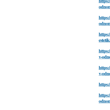
https:
odno
https:
odno
https:
estet
https:
v-od
https:
v-od
https:
https:
odno