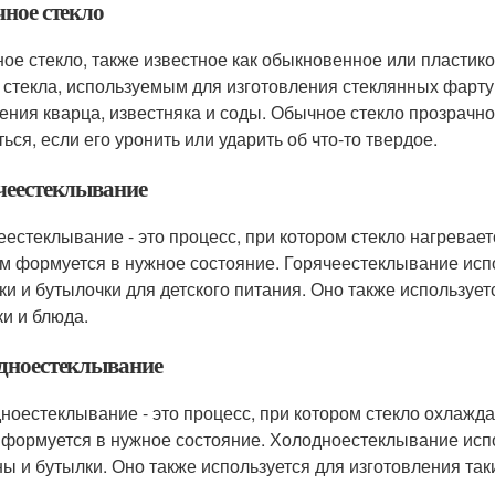
ное стекло
ое стекло, также известное как обыкновенное или пластик
 стекла, используемым для изготовления стеклянных фарт
ения кварца, известняка и соды. Обычное стекло прозрачно
ься, если его уронить или ударить об что-то твердое.
чеестеклывание
еестеклывание - это процесс, при котором стекло нагревает
ем формуется в нужное состояние. Горячеестеклывание испо
ки и бутылочки для детского питания. Оно также использует
ки и блюда.
дноестеклывание
ноестеклывание - это процесс, при котором стекло охлаждае
 формуется в нужное состояние. Холодноестеклывание испо
ны и бутылки. Оно также используется для изготовления таки