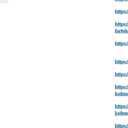
https:
https:
fartu
https:
https:
https:
https:
kuhn
https:
kuhn
https: