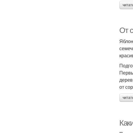
читат
От 
Яблон
семеч
краси
Подго
Первы
дерев
от со
читат
Как