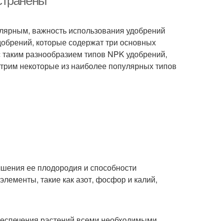
странены
улярным, важность использования удобрений
удобрений, которые содержат три основных
о с таким разнообразием типов NPK удобрений,
отрим некоторые из наиболее популярных типов
учшения ее плодородия и способности
лементы, такие как азот, фосфор и калий,
беспечения растений всеми необходимыми