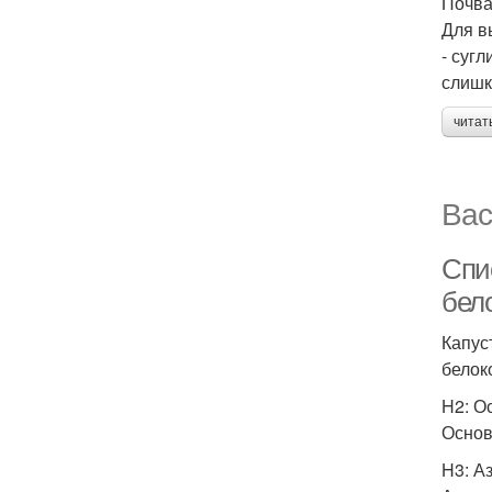
Почв
Для в
- суг
слишк
читат
Вас
Спи
бел
Капус
белок
H2: О
Основ
H3: А