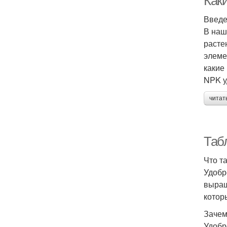
Как
Введ
В наш
расте
элеме
какие
NPK у
читат
Таб
Что т
Удобр
выращ
котор
Зачем
Удобр