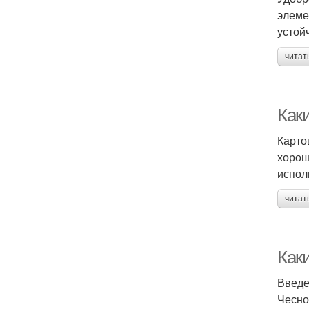
элеме
устой
читат
Как
Карто
хорош
испол
читат
Как
Введ
Чесно