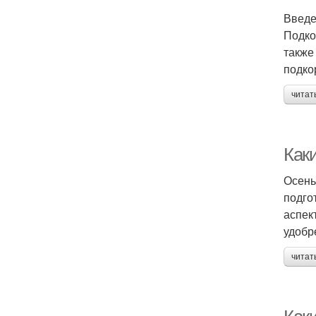
Введ
Подко
также
подко
читат
Как
Осень
подго
аспек
удобр
читат