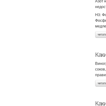
Азот 
недос
H3: Ф
Фосфо
медле
читат
Как
Виног
соков
прави
читат
Как