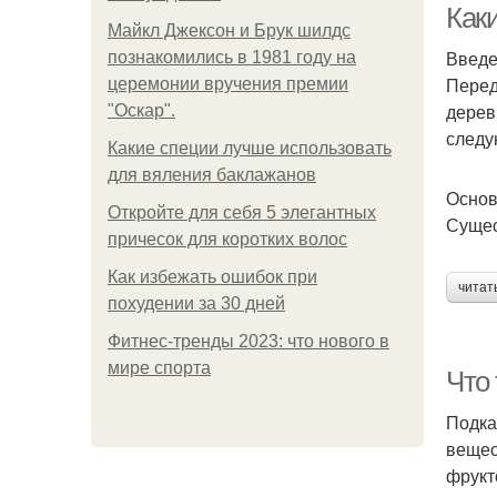
Как
Майкл Джексон и Брук шилдс
Введ
познакомились в 1981 году на
Перед
церемонии вручения премии
дерев
"Оскар".
следу
Какие специи лучше использовать
для вяления баклажанов
Основ
Откройте для себя 5 элегантных
Сущес
причесок для коротких волос
Как избежать ошибок при
читат
похудении за 30 дней
Фитнес-тренды 2023: что нового в
мире спорта
Что
Подка
вещес
фрукт