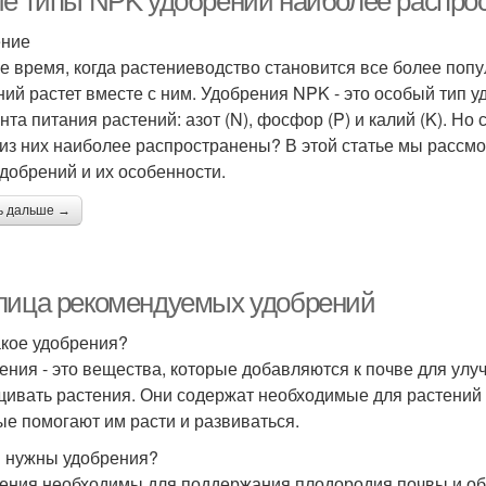
ие типы NPK удобрений наиболее распро
ение
е время, когда растениеводство становится все более поп
ний растет вместе с ним. Удобрения NPK - это особый тип 
нта питания растений: азот (N), фосфор (P) и калий (K). Н
 из них наиболее распространены? В этой статье мы рассм
добрений и их особенности.
ь дальше →
лица рекомендуемых удобрений
акое удобрения?
ения - это вещества, которые добавляются к почве для ул
ивать растения. Они содержат необходимые для растений э
ые помогают им расти и развиваться.
 нужны удобрения?
ения необходимы для поддержания плодородия почвы и о