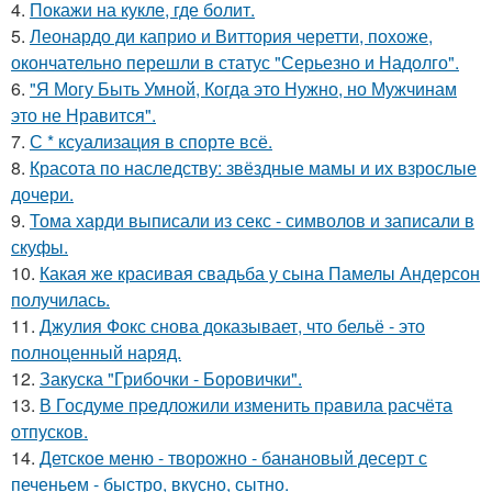
4.
Покажи на кукле, где болит.
5.
Леонардо ди каприо и Виттория черетти, похоже,
окончательно перешли в статус "Серьезно и Надолго".
6.
"Я Могу Быть Умной, Когда это Нужно, но Мужчинам
это не Нравится".
7.
С * ксуализация в спорте всё.
8.
Красота по наследству: звёздные мамы и их взрослые
дочери.
9.
Тома харди выписали из секс - символов и записали в
скуфы.
10.
Какая же красивая свадьба у сына Памелы Андерсон
получилась.
11.
Джулия Фокс снова доказывает, что бельё - это
полноценный наряд.
12.
Закуска "Грибочки - Боровички".
13.
В Госдуме пpeдложили изменить пpaвила расчёта
отпусков.
14.
Детское меню - творожно - банановый десерт с
печеньем - быстро, вкусно, сытно.