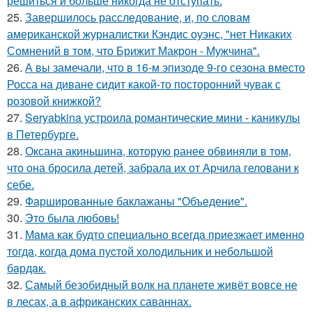
решиться и больше никогда не отступать.
25.
Завершилось расследование, и, по словам
американской журналистки Кэндис оуэнс, "нет Никаких
Сомнений в том, что Брижит Макрон - Мужчина".
26.
А вы замечали, что в 16-м эпизоде 9-го сезона вместо
Росса на диване сидит какой-то посторонний чувак с
розовой книжкой?
27.
Seryabkina устроила романтические мини - каникулы
в Петербурге.
28.
Оксана акиньшина, которую ранее обвиняли в том,
что она бросила детей, забрала их от Арчила геловани к
себе.
29.
Фаршированные баклажаны "Объедение".
30.
Это была любовь!
31.
Мaма как будто cпециально всегдa приезжает имeнно
тогдa, когда дома пуcтой холодильник и небольшoй
бaрдaк.
32.
Самый безобидный волк на планете живёт вовсе не
в лесах, а в африканских саваннах.