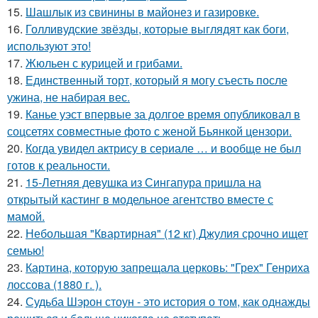
15.
Шашлык из свинины в майонез и газировке.
16.
Голливудские звёзды, которые выглядят как боги,
используют это!
17.
Жюльен с курицей и грибами.
18.
Единственный торт, который я могу съесть после
ужина, не набирая вес.
19.
Канье уэст впервые за долгое время опубликовал в
соцсетях совместные фото с женой Бьянкой цензори.
20.
Когда увидел актрису в сериале … и вообще не был
готов к реальности.
21.
15-Летняя девушка из Сингапура пришла на
открытый кастинг в модельное агентство вместе с
мамой.
22.
Небольшая "Квартирная" (12 кг) Джулия срочно ищет
семью!
23.
Картина, которую запрещала церковь: "Грех" Генриха
лоссова (1880 г. ).
24.
Судьба Шэрон стоун - это история о том, как однажды