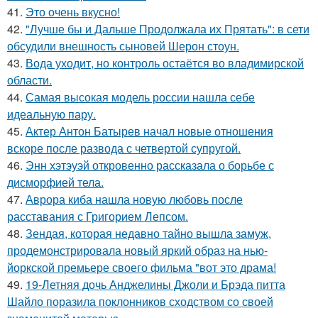
41.
Это очень вкусно!
42.
"Лучше бы и Дальше Продолжала их Прятать": в сети
обсудили внешность сыновей Шерон стоун.
43.
Вода уходит, но контроль остаётся во владимирской
области.
44.
Самая высокая модель россии нашла себе
идеальную пару.
45.
Актер Антон Батырев начал новые отношения
вскоре после развода с четвертой супругой.
46.
Энн хэтэуэй откровенно рассказала о борьбе с
дисморфией тела.
47.
Аврора киба нашла новую любовь после
расставания с Григорием Лепсом.
48.
Зендая, которая недавно тайно вышла замуж,
продемонстрировала новый яркий образ на нью-
йоркской премьере своего фильма "вот это драма!
49.
19-Летняя дочь Анджелины Джоли и Брэда питта
Шайло поразила поклонников сходством со своей