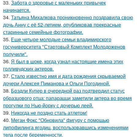
33.
Забота о здоровье с маленьких привычек
начинается.
34.
Татьяна Михалкова проникновенно поздравила свою
дочь Анну с её 52-летием, опубликовав прекрасные
старинные семейные фотографии.
35.
Еще четыре молодые семьи владимирского
госуниверситета "Стартовый Комплект Молодоженов
получили".
36.
Я был в шоке, когда узнал настоящие имена этих
голливудских актеров.
37.
Стало известно имя и дата рождения скрываемой
дочери Алексея Пиманова и Ольги Погодиной.
38.
Брэдли Купер в очередной раз подтвердил статус
образцового отца: папарацци заметили актера во время
прогулки по Нью-йорку с дочерью леей.
39.
Никогда не поздно стать атлетом!
40.
Меган Фокс "Обновила" фигуру с помощью
липофилинга ягодиц, воспользовавшись изменениями
тела после беременности.