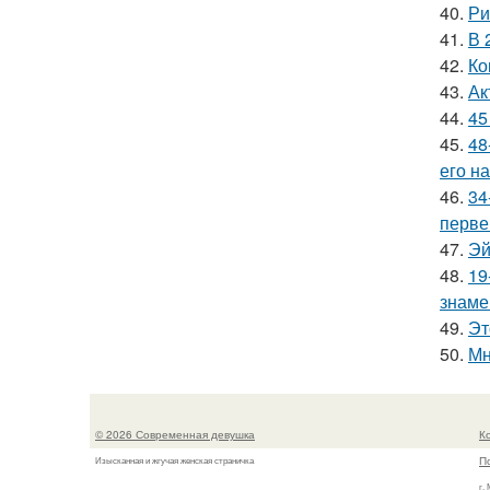
40.
Ри
41.
В 
42.
Ко
43.
Ак
44.
45
45.
48
его на
46.
34
перве
47.
Эй
48.
19
знаме
49.
Эт
50.
Мн
© 2026 Современная девушка
К
П
Изысканная и жгучая женская страничка
г.