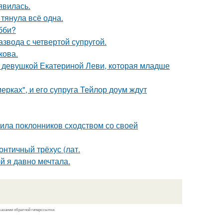
явилась.
 тянула всё одна.
бби?
звода с четвертой супругой.
кова.
й девушкой Екатериной Леви, которая младше
ерках", и его супруга Тейлор доум ждут
ила поклонников сходством со своей
нтичный трёхус (лат.
ой я давно мечтала.
казании обратной гиперссылки.