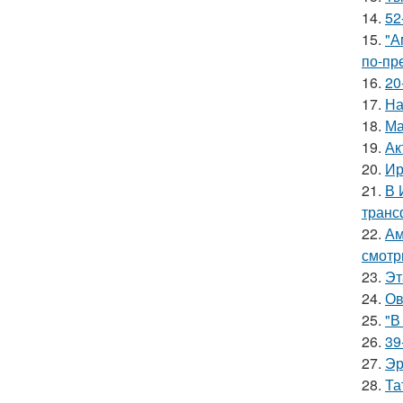
14.
52
15.
"А
по-пр
16.
20
17.
На
18.
Ма
19.
Ак
20.
Ир
21.
В 
транс
22.
Ам
смотр
23.
Эт
24.
Ов
25.
"В
26.
39
27.
Эр
28.
Та