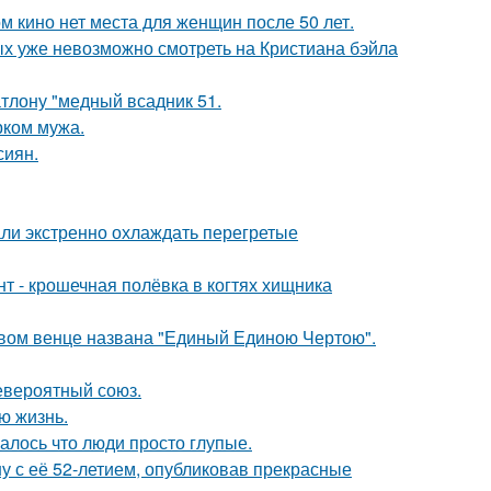
м кино нет места для женщин после 50 лет.
ых уже невозможно смотреть на Кристиана бэйла
тлону "медный всадник 51.
рком мужа.
сиян.
али экстренно охлаждать перегретые
 - крошечная полёвка в когтях хищника
овом венце названа "Единый Единою Чертою".
евероятный союз.
ю жизнь.
алось что люди просто глупые.
у с её 52-летием, опубликовав прекрасные