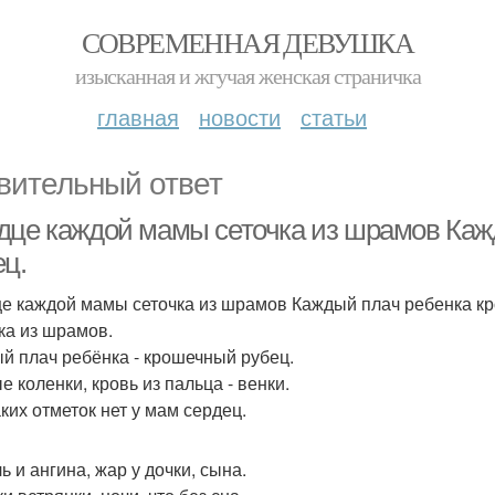
СОВРЕМЕННАЯ ДЕВУШКА
изысканная и жгучая женская страничка
главная
новости
статьи
вительный ответ
дце каждой мамы сеточка из шрамов Каж
ец.
е каждой мамы сеточка из шрамов Каждый плач ребенка к
ка из шрамов.
й плач ребёнка - крошечный рубец.
е коленки, кровь из пальца - венки.
аких отметок нет у мам сердец.
ь и ангина, жар у дочки, сына.