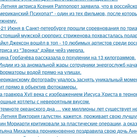
-Летняя актриса Ксения Раппопорт заявила, что в российско
мериканский Психопат" - один из тех фильмов, после котор
ежнему.
-21 Июня в Санкт-петербурге прошли соревнования по триа
стоящий мужской сюрприз: стриженова похвасталась пода
йкл Джексон вошёл в топ - 10 любимых артистов среди рос
триса из "Звонка" дэйви чейз умерла.
ина Горбачёва рассказала о похудении на 13 килограммов.
Индии из-за аномальной жары сотрудники энергослужб нач
форматоры водой прямо на улицах.
ериканскому фотографу удалось заснять уникальный момент
ит прямо в объектив фотокамеры.
а гравюра Xvii века с изображением Иисуса Христа в терн
ощные котлеты с невероятным вкусом.
 темноте океанского дна … уже миллионы лет существует н
-Летняя Виктория галустян, кажется, проживает свою лучшу
ин Мориарти критиковали за пластические операции, а оказ
тьяна Михалкова проникновенно поздравила свою дочь Анн