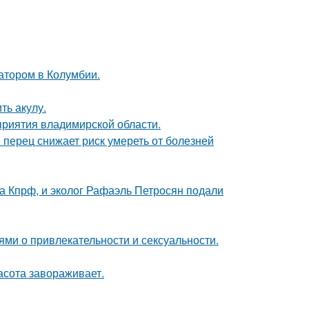
атором в Колумбии.
ть акулу.
риятия владимирской области.
 перец снижает риск умереть от болезней
ма Кпрф, и эколог Рафаэль Петросян подали
ями о привлекательности и сексуальности.
асота завораживает.