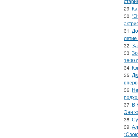
стари
29.
Ка
30.
"Э
актрис
31.
До
летие
32.
За
33.
Зо
1600 г
34.
Кэ
35.
Дв
вперв
36.
Не
подхо
37.
В 
Энн х
38.
Су
39.
Ал
"Свою