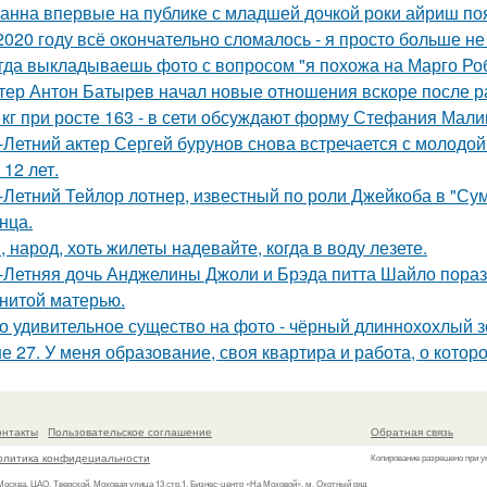
анна впервые на публике с младшей дочкой роки айриш по
2020 году всё окончательно сломалось - я просто больше не
гда выкладываешь фото с вопросом "я похожа на Марго Ро
тер Антон Батырев начал новые отношения вскоре после ра
 кг при росте 163 - в сети обсуждают форму Стефания Мали
-Летний актер Сергей бурунов снова встречается с молодо
 12 лет.
-Летний Тейлор лотнер, известный по роли Джейкоба в "Сум
нца.
, народ, хоть жилеты надевайте, когда в воду лезете.
-Летняя дочь Анджелины Джоли и Брэда питта Шайло пораз
нитой матерью.
о удивительное существо на фото - чёрный длиннохохлый зо
е 27. У меня образование, своя квартира и работа, о котор
онтакты
Пользовательское соглашение
Обратная связь
олитика конфидециальности
Копирование разрешено при у
 Москва, ЦАО, Тверской, Моховая улица 13 стр.1, Бизнес-центр «На Моховой», м. Охотный ряд