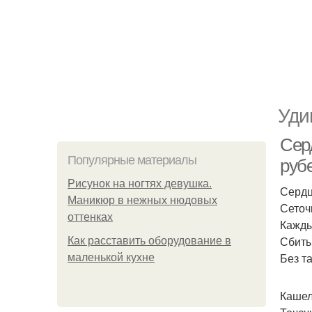
Уди
Сер
Популярные материалы
руб
Рисунок на ногтях девушка.
Сердц
Маникюр в нежных нюдовых
Сеточ
оттенках
Кажды
Сбиты
Как расставить оборудование в
Без т
маленькой кухне
Кашел