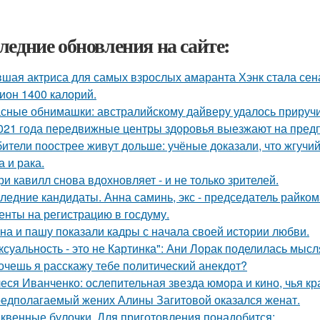
ледние обновления на сайте:
шая актриса для самых взрослых амаранта Хэнк стала сен
ион 1400 калорий.
сные обнимашки: австралийскому дайверу удалось приручи
021 года передвижные центры здоровья выезжают на предп
ители поострее живут дольше: учёные доказали, что жгучий
а и рака.
ри кавилл снова вдохновляет - и не только зрителей.
ледние кандидаты. Анна саминь, экс - председатель райко
енты на регистрацию в госдуму.
на и пашу показали кадры с начала своей истории любви.
ксуальность - это не Картинка": Ани Лорак поделилась мысл
хочешь я расскажу тебе политический анекдот?
еся Иванченко: ослепительная звезда юмора и кино, чья кр
едполагаемый жених Алины Загитовой оказался женат.
квенные булочки. Для приготовления понадобится: