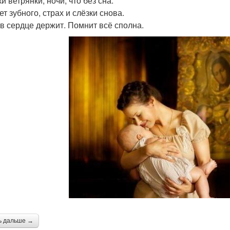
и ветрянки, ночи, что без сна.
т зубного, страх и слёзки снова.
в сердце держит. Помнит всё сполна.
ь дальше →