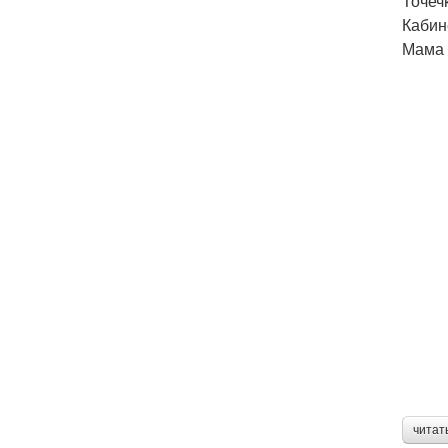
Точечк
Кабине
Мама 
читат