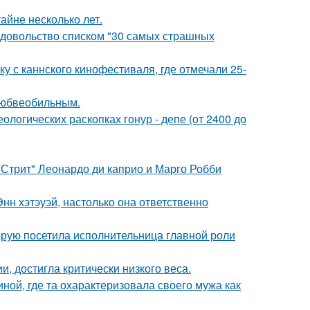
айне несколько лет.
едовольство списком "30 самых страшных
у с каннского кинофестиваля, где отмечали 25-
любвеобильным.
логических раскопках гонур - депе (от 2400 до
 Стрит" Леонардо ди каприо и Марго Робби
нн хэтэуэй, настолько она ответственно
орую посетила исполнительница главной роли
, достигла критически низкого веса.
ной, где та охарактеризовала своего мужа как