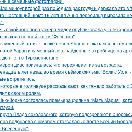
нные семейные фотографии.
йли миноуг второй раз победила рак груди и держала это в т
то Настоящий шок": 16-летняя Анна пересильд выразила н
".
чь покойного пола уокера мидоу опубликовала у себя хроник
 с выхода первой части "Форсажа".
служенный артист, он же певец Shaman, оказался весьма 
лотой баран и каменный лев, найденные в гробнице на архео
. до н. э. ) в Туркменистане.
мерон диас призналась, что переживает из-за возраста.
енадцать лет назад во время съёмок фильма "Волк с Уолл -
ые встретились.
которые в голливуде рассказывают, как тяжело работать с Э
дит к своим ролям.
Нью-йорке состоялась премьера фильма "Мать Мария", кот
этэуэй.
пруга Влада соколовского, которую подозревают в анорексии
ена водонаева с юмором отозвалась о посте Ксении Бороди
 Вселенную".