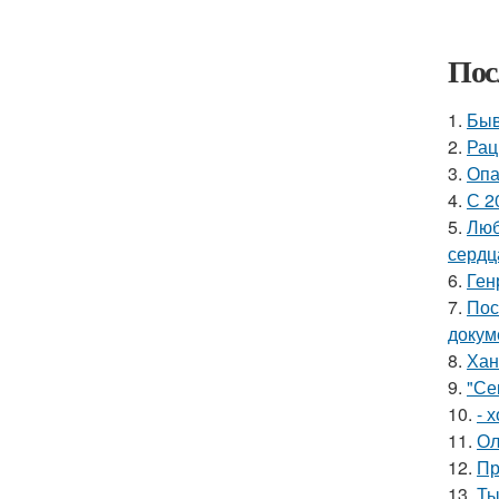
Пос
1.
Быв
2.
Рац
3.
Опа
4.
С 2
5.
Люб
сердц
6.
Ген
7.
Пос
докум
8.
Хан
9.
"Се
10.
- 
11.
Ол
12.
Пр
13.
Ты