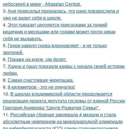
небоскреб в мире - Atlassian Central.
3.
Аня пересильд призналась, что рано повзрослела и
уже не видит себя в школе.
4.
Этот паразит цепляется присосками за тонкий
кишечник и месяцами или годами может почти никак
себя не выдавать.
5.
Генри кавилл снова вдохновляет - и не только
зрителей.
6.
Покажи на кукле, где болит.
7.
Ханна и пашу показали кадры с начала своей истории
любви.
8.
Самая счастливая черепашка.
9.
9 километров - это не опечатка!
10.
В школах владимирской области продолжается
реализация проекта депутата госдумы от единой России
Григория Аникеева "Центр Развития Семьи".
11.
Российская сборная завоевала 4 медали и стала
абсолютным чемпионом на международной олимпиаде
по кибербезопасности (ICO) среди старшеклассников.