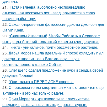
удивила.
21.
Настя ивлеева, абсолютно несправедливо
отмененная несколько лет назад, врывается в свою
новую прайм - эру.
22.
Самая откровенная фотосессия дакоты Джонсон для
Calvin Klein.
23.
"Слишком Известный, Чтобы Работать в Сервисе":
сын децла Антоний толмацкий живет за счет девушки.
24.
Гинкго - уникальное, почти бессмертное растение.
25.
Дарья мороз нашла идеальный способ охладить пыл
дочери - отправить ее к Богомолову … ну и,
соответственно, к мачехе Собчак.
26.
Олег шепс сделал предложение руки и сердца своей
девушке Полине!
27.
"Они только в ПЕРЕПИСКЕ хороши!
28.
С приходом тепла спортивная жизнь становится еще
активнее - и это нас только радует.
29.
Эрин Мориарти критиковали за пластические
операции, а оказалось что люди просто глупые.