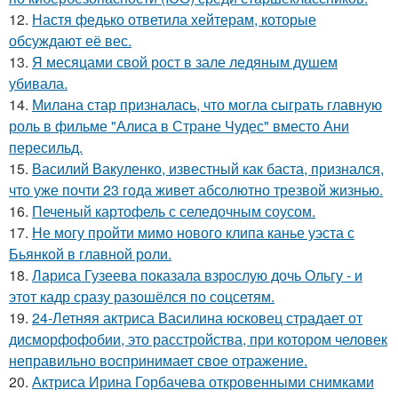
12.
Настя федько ответила хейтерам, которые
обсуждают её вес.
13.
Я месяцами свой рост в зале ледяным душем
убивала.
14.
Милана стар призналась, что могла сыграть главную
роль в фильме "Алиса в Стране Чудес" вместо Ани
пересильд.
15.
Василий Вакуленко, известный как баста, признался,
что уже почти 23 года живет абсолютно трезвой жизнью.
16.
Печеный картофель с селедочным соусом.
17.
Не могу пройти мимо нового клипа канье уэста с
Бьянкой в главной роли.
18.
Лариса Гузеева показала взрослую дочь Ольгу - и
этот кадр сразу разошёлся по соцсетям.
19.
24-Летняя актриса Василина юсковец страдает от
дисморфофобии, это расстройства, при котором человек
неправильно воспринимает свое отражение.
20.
Актриса Ирина Горбачева откровенными снимками