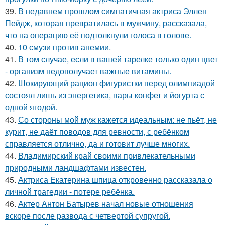
39.
В недавнем прошлом симпатичная актриса Эллен
Пейдж, которая превратилась в мужчину, рассказала,
что на операцию её подтолкнули голоса в голове.
40.
10 смузи против анемии.
41.
В том случае, если в вашей тарелке только один цвет
- организм недополучает важные витамины.
42.
Шокирующий рацион фигуристки перед олимпиадой
состоял лишь из энергетика, пары конфет и йогурта с
одной ягодой.
43.
Со стороны мой муж кажется идеальным: не пьёт, не
курит, не даёт поводов для ревности, с ребёнком
справляется отлично, да и готовит лучше многих.
44.
Владимирский край своими привлекательными
природными ландшафтами известен.
45.
Актриса Екатерина шпица откровенно рассказала о
личной трагедии - потере ребёнка.
46.
Актер Антон Батырев начал новые отношения
вскоре после развода с четвертой супругой.