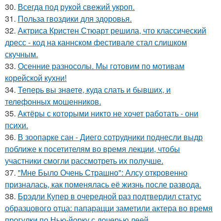
30.
Всегда под рукой свежий укроп.
31.
Польза гвоздики для здоровья.
32.
Актриса Кристен Стюарт решила, что классический
дресс - код на каннском фестивале стал слишком
скучным.
33.
Осенние разносолы. Мы готовим по мотивам
корейской кухни!
34.
Теперь вы знaетe, куда слать и бывших, и
телeфонныx мошенников.
35.
Актёры с которыми никто не хочет работать - они
психи.
36.
В зоопарке сан - Диего сотрудники поднесли выдр
поближе к посетителям во время лекции, чтобы
участники смогли рассмотреть их получше.
37.
"Мне Было Очень Страшно": Алсу откровенно
призналась, как поменялась её жизнь после развода.
38.
Брэдли Купер в очередной раз подтвердил статус
образцового отца: папарацци заметили актера во время
прогулки по Нью-йорку с дочерью леей.