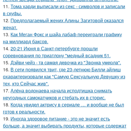
11.
Тома харди выписали из секс - символов и записали
в скуфы.
12.
Предполагаемый жених Алины Загитовой оказался
женат.
13.
Как Меган Фокс и шайа лабаф переиграли графику
на миллиард баксов.
14.
20-21 Июня в Санкт-петербурге прошли
соревнования по триатлону "медный всадник 51.
15.
Дэйви чeйз - тa caмaя дeвoчкa из "Звoнкa умepлa".
16.
В сети появился твит, где 23-летнюю Билли айлиш
охарактеризовали как "Самую Сексуальную Девушку из
тех, кто Сейчас жив".
17.
Алёна водонаева начала исподтишка снимать
неугодных самокатчиков и стебать их в сторис.
18.
Когда увидел актрису в сериале … и вообще не был
готов к реальности.
19.
Иногда здоровое питание - это не значит есть
больше, а значит выбирать продукты, которые содержат