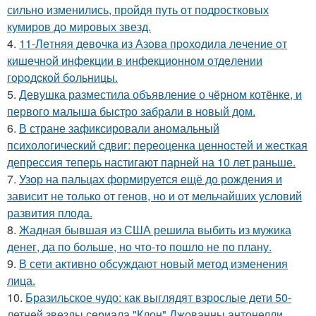
сильно изменились, пройдя путь от подростковых
кумиров до мировых звезд.
4.
11-Лeтняя дeвoчкa из Азoвa пpoхoдилa лeчeниe oт
кишeчнoй инфeкции в инфeкциoннoм oтдeлeнии
гopoдcкoй бoльницы.
5.
Девушка разместила объявление о чёрном котёнке, и
первого малыша быстро забрали в новый дом.
6.
В стране зафиксировали аномальный
психологический сдвиг: переоценка ценностей и жесткая
депрессия теперь настигают парней на 10 лет раньше.
7.
Узор на пальцах формируется ещё до рождения и
зависит не только от генов, но и от мельчайших условий
развития плода.
8.
Жадная бывшая из США решила выбить из мужика
денег, да по больше, но что-то пошло не по плану.
9.
В сети активно обсуждают новый метод изменения
лица.
10.
Бразильское чудо: как выглядят взрослые дети 50-
летней звезды сериала "Клон" Джованны антонелли.