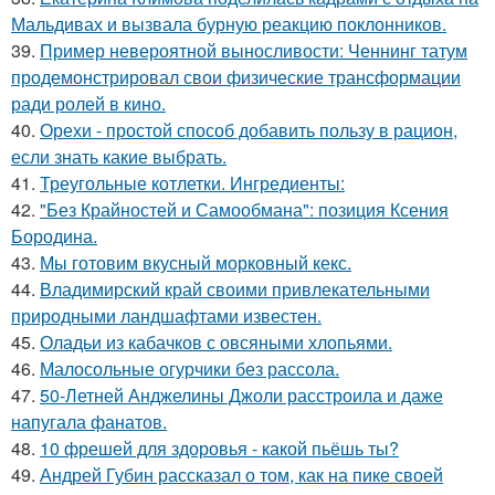
Мальдивах и вызвала бурную реакцию поклонников.
39.
Пример невероятной выносливости: Ченнинг татум
продемонстрировал свои физические трансформации
ради ролей в кино.
40.
Орехи - простой способ добавить пользу в рацион,
если знать какие выбрать.
41.
Треугольные котлетки. Ингредиенты:
42.
"Без Крайностей и Самообмана": позиция Ксения
Бородина.
43.
Мы готовим вкусный морковный кекс.
44.
Владимирский край своими привлекательными
природными ландшафтами известен.
45.
Оладьи из кабачков с овсяными хлопьями.
46.
Малосольные огурчики без рассола.
47.
50-Летней Анджелины Джоли расстроила и даже
напугала фанатов.
48.
10 фрешей для здоровья - какой пьёшь ты?
49.
Андрей Губин рассказал о том, как на пике своей