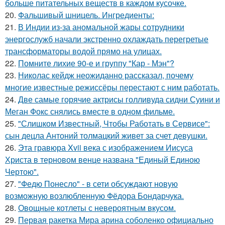
больше питательных веществ в каждом кусочке.
20.
Фальшивый шницель. Ингредиенты:
21.
В Индии из-за аномальной жары сотрудники
энергослужб начали экстренно охлаждать перегретые
трансформаторы водой прямо на улицах.
22.
Помните лихие 90-е и группу "Кар - Мэн"?
23.
Николас кейдж неожиданно рассказал, почему
многие известные режиссёры перестают с ним работать.
24.
Две самые горячие актрисы голливуда сидни Суини и
Меган Фокс снялись вместе в одном фильме.
25.
"Слишком Известный, Чтобы Работать в Сервисе":
сын децла Антоний толмацкий живет за счет девушки.
26.
Эта гравюра Xvii века с изображением Иисуса
Христа в терновом венце названа "Единый Единою
Чертою".
27.
"Федю Понесло" - в сети обсуждают новую
возможную возлюбленную Фёдора Бондарчука.
28.
Овощные котлеты с невероятным вкусом.
29.
Первая ракетка Мира арина соболенко официально