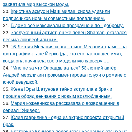
захватила мир высокой моды.
30.
Кристина асмус и Маш милаш снова удивили
подписчиков новым совместным появлением.
31.
В доме всё максимально прозрачно и по - доброму.
32.
Заслуженный артист, он же певец Shaman, оказался
весьма любвеобильным.
33.
16-Летняя Мелания кнавс - ныне Мелания трамп - на
фотографии стане Йерко (да, это его настоящее имя),
когда она начинала свою модельную карьеру ….
34.
"Мне не за что Оправдываться" 53-летний актёр
Андрей мерзликин прокомментировал слухи о романе с
юной девушкой.
35.
Жена Юры Шатунова тайно вступила в брак и
прошла обряд венчания с новым возлюбленным.
36.
Мария кожевникова рассказала о возвращении в
сериал "Универ".
37.
Юлия гаврилина - одна из актрис проекта открытый
брак.
38.
Екатерина Климова поделилась кадрами с отдыха на