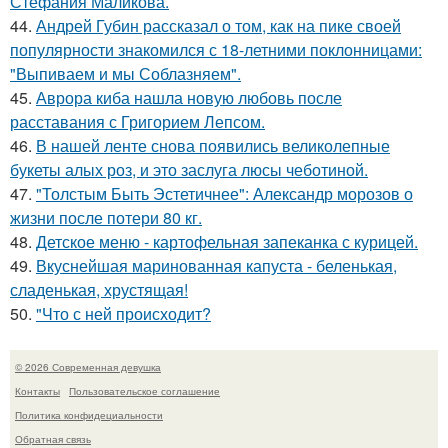
Стефания Маликова.
44.
Андрей Губин рассказал о том, как на пике своей
популярности знакомился с 18-летними поклонницами:
"Выпиваем и мы Соблазняем".
45.
Аврора киба нашла новую любовь после
расставания с Григорием Лепсом.
46.
В нашей ленте снова появились великолепные
букеты алых роз, и это заслуга люсы чеботиной.
47.
"Толстым Быть Эстетичнее": Александр морозов о
жизни после потери 80 кг.
48.
Детское меню - картофельная запеканка с курицей.
49.
Вкуснейшая маринованная капуста - беленькая,
сладенькая, хрустящая!
50.
"Что с ней происходит?
© 2026 Современная девушка
Контакты
Пользовательское соглашение
Политика конфидециальности
Обратная связь