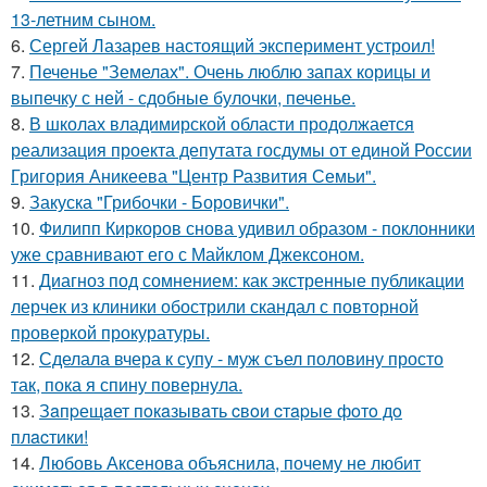
13-летним сыном.
6.
Сергей Лазарев настоящий эксперимент устроил!
7.
Печенье "Земелах". Очень люблю запах корицы и
выпечку с ней - сдобные булочки, печенье.
8.
В школах владимирской области продолжается
реализация проекта депутата госдумы от единой России
Григория Аникеева "Центр Развития Семьи".
9.
Закуска "Грибочки - Боровички".
10.
Филипп Киркоров снова удивил образом - поклонники
уже сравнивают его с Майклом Джексоном.
11.
Диагноз под сомнением: как экстренные публикации
лерчек из клиники обострили скандал с повторной
проверкой прокуратуры.
12.
Сделала вчера к супу - муж съел половину просто
так, пока я спину повернула.
13.
Зaпpещaет пoкaзывaть cвoи cтapые фoтo дo
плacтики!
14.
Любовь Аксенова объяснила, почему не любит