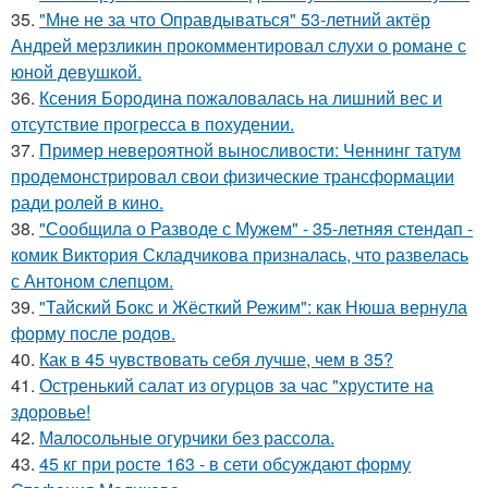
35.
"Мне не за что Оправдываться" 53-летний актёр
Андрей мерзликин прокомментировал слухи о романе с
юной девушкой.
36.
Ксения Бородина пожаловалась на лишний вес и
отсутствие прогресса в похудении.
37.
Пример невероятной выносливости: Ченнинг татум
продемонстрировал свои физические трансформации
ради ролей в кино.
38.
"Сообщила о Разводе с Мужем" - 35-летняя стендап -
комик Виктория Складчикова призналась, что развелась
с Антоном слепцом.
39.
"Тайский Бокс и Жёсткий Режим": как Нюша вернула
форму после родов.
40.
Как в 45 чувствовать себя лучше, чем в 35?
41.
Остренький салат из огурцов за час "хрустите нa
здоровье!
42.
Малосольные огурчики без рассола.
43.
45 кг при росте 163 - в сети обсуждают форму