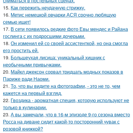
сниматься в постельных сценах.
15.
Как пережить неудачную стрижку.
16.
Метис немецкой овчарки АСЯ срочно любящую
семью ищет!
17.
В сети появилось редкие фото Евы мендес и Райана
гослинга с их подросшими дочерьми.
18.
Он изменил ей со своей ассистенткой, но она смогла
его простить ей.
19.
Большеухая лисица: уникальный хищник с
необычными привычками.
20.
Майкл джексон сорвал тридцать модных показов в
Париже ради Наоми.
21.
То, что вы видите на фотографии, - это не то, чем
кажется на первый взгляд.
22.
Гвоздика - ароматная специя, которую используют не
только в кулинарии.
23.
А вы замечали, что в 16-м эпизоде 9-го сезона вместо
Росса на диване сидит какой-то посторонний чувак с
розовой книжкой?