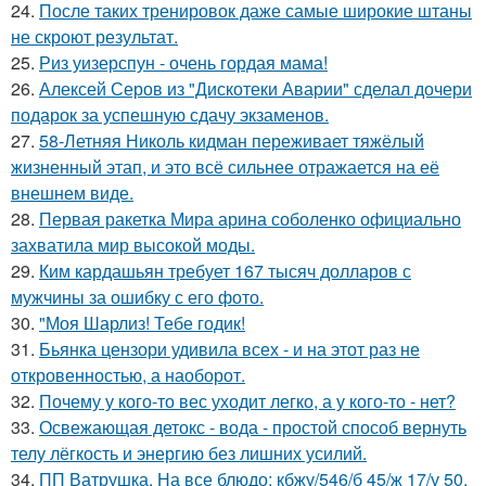
24.
После таких тренировок даже самые широкие штаны
не скроют результат.
25.
Риз уизерспун - очень гордая мама!
26.
Алексей Серов из "Дискотеки Аварии" сделал дочери
подарок за успешную сдачу экзаменов.
27.
58-Летняя Николь кидман переживает тяжёлый
жизненный этап, и это всё сильнее отражается на её
внешнем виде.
28.
Первая ракетка Мира арина соболенко официально
захватила мир высокой моды.
29.
Ким кардашьян требует 167 тысяч долларов с
мужчины за ошибку с его фото.
30.
"Моя Шарлиз! Тебе годик!
31.
Бьянка цензори удивила всех - и на этот раз не
откровенностью, а наоборот.
32.
Почему у кого-то вес уходит легко, а у кого-то - нет?
33.
Освежающая детокс - вода - простой способ вернуть
телу лёгкость и энергию без лишних усилий.
34.
ПП Ватрушка. На все блюдо: кбжу/546/б 45/ж 17/у 50.