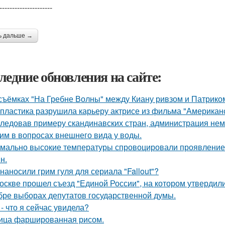
---------------------
ь дальше →
ледние обновления на сайте:
съёмках "На Гребне Волны" между Киану ривзом и Патрико
 пластика разрушила карьеру актрисе из фильма "Американ
ледовав примеру скандинавских стран, администрация не
им в вопросах внешнего вида у воды.
мально высокие температуры спровоцировали проявление 
н.
 наносили грим гуля для сериала "Fallout"?
оскве прошел съезд "Единой России", на котором утвердил
бре выборах депутатов государственной думы.
 - что я сейчас увидела?
ица фаршированная рисом.