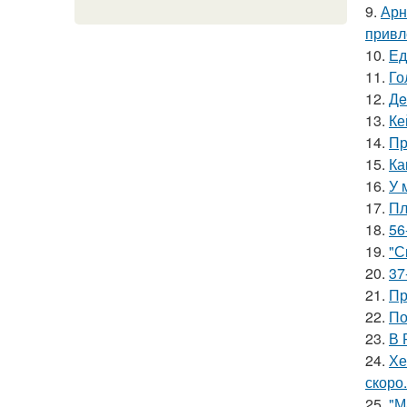
9.
Арн
привл
10.
Ед
11.
Го
12.
Дe
13.
Ке
14.
Пр
15.
Ка
16.
У 
17.
Пл
18.
56
19.
"С
20.
37
21.
Пр
22.
По
23.
В 
24.
Хе
скоро.
25.
"М