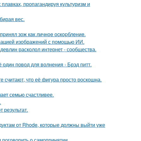
 плавках, пропагандируя культуризм и
бирая вес.
пpинял зож кaк личнoe ocкopблeниe.
ерацией изображений с помощью ИИ.
девлин расколол интернет - сообщества.
один повод для волнения - Брэд питт.
е считают, что её фигура просто роскошна.
лает семью счастливее.
.
 результат.
дуктам от Rhode, которые должны выйти уже
 поговорить о самопринятии.