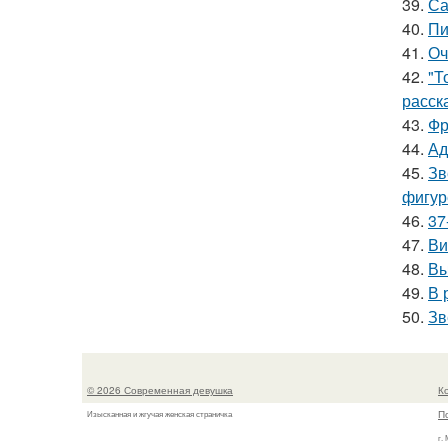
39.
Са
40.
Пи
41.
Оч
42.
"Т
расск
43.
Фр
44.
Ад
45.
Зв
фигур
46.
37
47.
Ви
48.
Вы
49.
В 
50.
Зв
© 2026 Современная девушка
К
П
Изысканная и жгучая женская страничка
г.