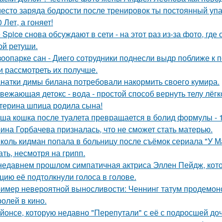
есто заряда бодрости после тренировок ты постоянный упа
0 Лет, а гоняет!
e Spice снова обсуждают в сети - на этот раз из-за фото, гд
ой ретуши.
зоопарке сан - Диего сотрудники поднесли выдр поближе к 
и рассмотреть их получше.
натки димы билана потребовали накормить своего кумира.
вежающая детокс - вода - простой способ вернуть телу лёгк
терина шпица родила сына!
ша кошка после туалета превращается в болид формулы - 
ина Горбачева призналась, что не сможет стать матерью.
коль кидман попала в больницу после съёмок сериала "У М
ать, несмотря на грипп.
недавнем прошлом симпатичная актриса Эллен Пейдж, котор
цию её подтолкнули голоса в голове.
имер невероятной выносливости: Ченнинг татум продемон
ролей в кино.
йонсе, которую недавно "Перепутали" с её с подросшей до