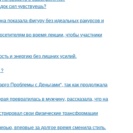
док сил чувствуешь?
е она показала фигуру без идеальных ракурсов и
посетителям во время лекции, чтобы участники
ость и энергию без лишних усилий.
1?
арго Проблемы с Деньгами", так как продолжала
ая превратилась в мужчину, рассказала, что на
стрировал свои физические трансформации
черью, впервые за долгое время сменила стиль.