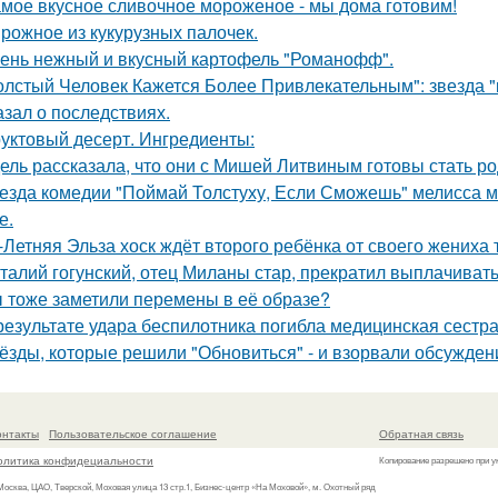
мое вкусное сливочное мороженое - мы дома готовим!
рожное из кукурузных палочек.
ень нежный и вкусный картофель "Романофф".
олстый Человек Кажется Более Привлекательным": звезда "к
азал о последствиях.
уктовый десерт. Ингредиенты:
ель рассказала, что они с Мишей Литвиным готовы стать р
езда комедии "Поймай Толстуху, Если Сможешь" мелисса м
е.
-Летняя Эльза хоск ждёт второго ребёнка от своего жениха 
талий гогунский, отец Миланы стар, прекратил выплачиват
 тоже заметили перемены в её образе?
результате удара беспилотника погибла медицинская сестр
ёзды, которые решили "Обновиться" - и взорвали обсужден
онтакты
Пользовательское соглашение
Обратная связь
олитика конфидециальности
Копирование разрешено при у
 Москва, ЦАО, Тверской, Моховая улица 13 стр.1, Бизнес-центр «На Моховой», м. Охотный ряд