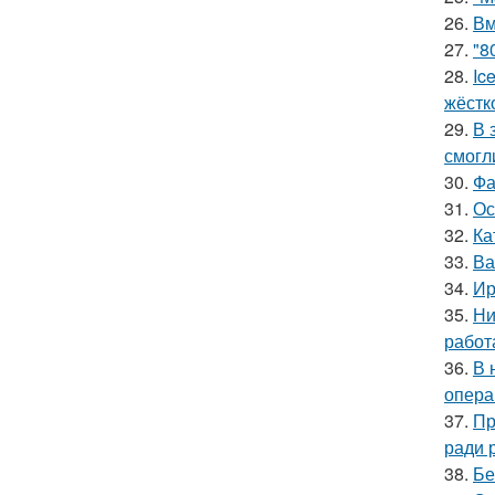
26.
Вм
27.
"8
28.
Ic
жёстк
29.
В 
смогл
30.
Фа
31.
Ос
32.
Ка
33.
Ва
34.
Ир
35.
Ни
работ
36.
В 
опера
37.
Пр
ради 
38.
Бе