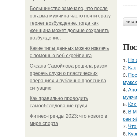
---------
Большинство замечало, что после
оргазма мужчина часто почти сразу
читат
теряет возбуждение, тогда как
женщина может дольше сохранять
возбуждение.
Пос
Какие типы данных можно извлечь
с помощью веб-скрейпинга
1.
На 
Оксана Самойлова решила разом
2.
Как
пресечь слухи о пластических
3.
Пос
операциях и публично прояснила
мужск
ситуацию.
4.
Ано
мужчи
Как правильно проводить
5.
Как
самообследование груди
6.
В М
Фитнес-тренды 2023: что нового в
сентя
мире спорта
7.
Что
8.
Кур