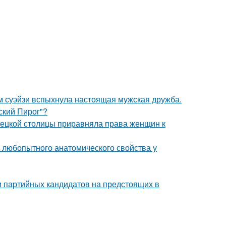
м суэйзи вспыхнула настоящая мужская дружба.
ский Пирог"?
мецкой столицы приравняла права женщин к
любопытного анатомического свойства у
и партийных кандидатов на предстоящих в