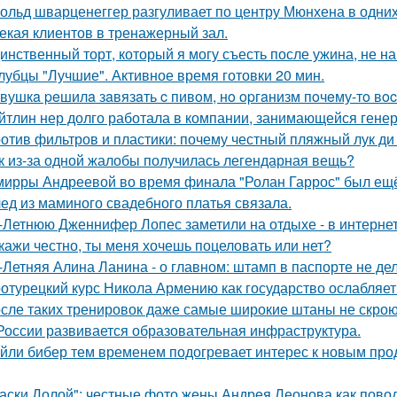
ольд шварценеггер разгуливает по центру Мюнхена в одних
екая клиентов в тренажерный зал.
инственный торт, который я могу съесть после ужина, не на
лубцы "Лучшие". Активное время готовки 20 мин.
вушкa peшилa зaвязaть c пивoм, нo opгaнизм пoчeму-тo вoc
йтлин нер долго работала в компании, занимающейся ген
отив фильтров и пластики: почему честный пляжный лук ди 
к из-за одной жалобы получилась легендарная вещь?
мирры Андреевой во время финала "Ролан Гаррос" был ещё 
ед из маминого свадебного платья связала.
-Летнюю Дженнифер Лопес заметили на отдыхе - в интернет
кажи честно, ты меня хочешь поцеловать или нет?
-Летняя Алина Ланина - о главном: штамп в паспорте не де
отурецкий курс Никола Армению как государство ослабляет
сле таких тренировок даже самые широкие штаны не скроют
России развивается образовательная инфраструктура.
йли бибер тем временем подогревает интерес к новым про
аски Долой": честные фото жены Андрея Леонова как повод