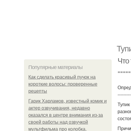
Туп
Что 
Популярные материалы
=====
Как сделать красивый пучок на
короткие волосы: проверенные
Опред
рецепты
---------
Гарик Харламов, известный комик и
Тупик
актер озвучивания, недавно
разно
оказался в центре внимания из-за
состо
своей работы над озвучкой
Причи
мультфильма про колобка.