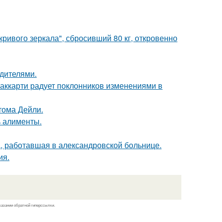
ривого зеркала", сбросивший 80 кг, откровенно
одителями.
аккарти радует поклонников изменениями в
тома Дейли.
ь алименты.
а, работавшая в александровской больнице.
ия.
казании обратной гиперссылки.