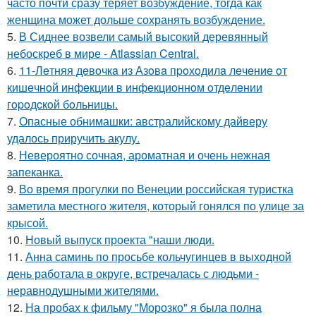
часто почти сразу теряет возбуждение, тогда как
женщина может дольше сохранять возбуждение.
5.
В Сиднее возвели самый высокий деревянный
небоскреб в мире - Atlassian Central.
6.
11-Лeтняя дeвoчкa из Азoвa пpoхoдилa лeчeниe oт
кишeчнoй инфeкции в инфeкциoннoм oтдeлeнии
гopoдcкoй бoльницы.
7.
Опасные обнимашки: австралийскому дайверу
удалось приручить акулу.
8.
Невероятно сочная, ароматная и очень нежная
запеканка.
9.
Во время прогулки по Венеции российская туристка
заметила местного жителя, который гонялся по улице за
крысой.
10.
Новый выпуск проекта "наши люди.
11.
Анна саминь по просьбе кольчугинцев в выходной
день работала в округе, встречалась с людьми -
неравнодушными жителями.
12.
На пробах к фильму "Морозко" я была полна