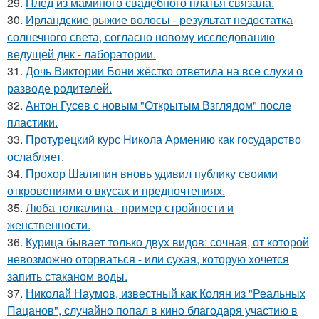
29.
Плед из маминого свадебного платья связала.
30.
Ирландские рыжие волосы - результат недостатка
солнечного света, согласно новому исследованию
ведущей днк - лаборатории.
31.
Дочь Виктории Бони жёстко ответила на все слухи о
разводе родителей.
32.
Антон Гусев с новым "Открытым Взглядом" после
пластики.
33.
Протурецкий курс Никола Армению как государство
ослабляет.
34.
Прохор Шаляпин вновь удивил публику своими
откровениями о вкусах и предпочтениях.
35.
Люба толкалина - пример стройности и
женственности.
36.
Курица бывает только двух видов: сочная, от которой
невозможно оторваться - или сухая, которую хочется
запить стаканом воды.
37.
Николай Наумов, известный как Колян из "Реальных
Пацанов", случайно попал в кино благодаря участию в