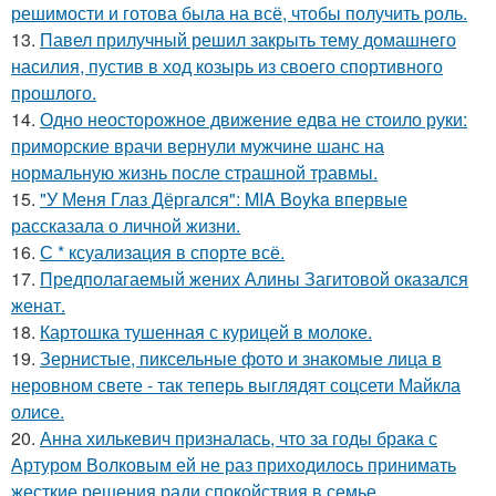
решимости и готова была на всё, чтобы получить роль.
13.
Павел прилучный решил закрыть тему домашнего
насилия, пустив в ход козырь из своего спортивного
прошлого.
14.
Одно неосторожное движение едва не стоило руки:
приморские врачи вернули мужчине шанс на
нормальную жизнь после страшной травмы.
15.
"У Меня Глаз Дёргался": MIA Boyka впервые
рассказала о личной жизни.
16.
С * ксуализация в спорте всё.
17.
Предполагаемый жених Алины Загитовой оказался
женат.
18.
Картошка тушенная с курицей в молоке.
19.
Зернистые, пиксельные фото и знакомые лица в
неровном свете - так теперь выглядят соцсети Майкла
олисе.
20.
Анна хилькевич призналась, что за годы брака с
Артуром Волковым ей не раз приходилось принимать
жесткие решения ради спокойствия в семье.