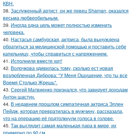
КВН.
38.
Заслуженный артист, он же певец Shaman, оказался
весьма любвеобильным.
39.
Иногда одна цель может полностью изменить
человека.
40.
Настасья самбурская, актриса, была вынуждена
обратиться за медицинской помощью и поставить себе
капельницу, чтобы справиться с напряжением.
41.
Исполнили вместе хит!
42.
Волочкова удивилась тому, сколько ест новая
возлюбленная Диброва: "У Меня Ощущение, что ты все
Время Столько Жрешь".
43.
Сергей Матвиенко признался, что завидует доходам
Антон шастун.
44.
В недавнем прошлом симпатичная актриса Эллен
Пейдж, которая превратилась в мужчину, рассказала,
что на операцию её подтолкнули голоса в голове.
45.
Так выглядит самая маленькая пара в мире, их
примерно по 90 см.