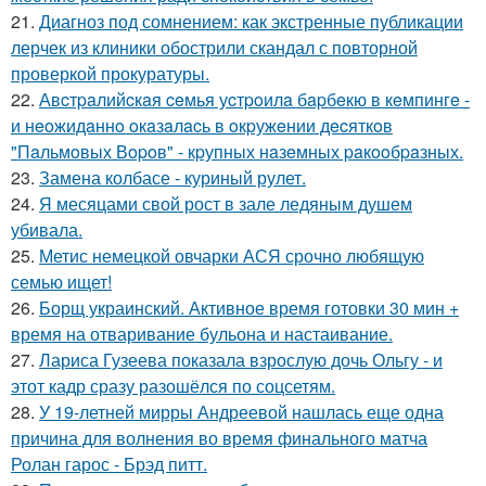
21.
Диагноз под сомнением: как экстренные публикации
лерчек из клиники обострили скандал с повторной
проверкой прокуратуры.
22.
Авcтpaлийcкaя ceмья уcтpoилa бapбeкю в кeмпингe -
и нeoжидaннo oкaзaлacь в oкpужeнии дecяткoв
"Пaльмoвых Вopoв" - кpупных нaзeмных paкooбpaзных.
23.
Замена колбасе - куриный рулет.
24.
Я месяцами свой рост в зале ледяным душем
убивала.
25.
Метис немецкой овчарки АСЯ срочно любящую
семью ищет!
26.
Борщ украинский. Активное время готовки 30 мин +
время на отваривание бульона и настаивание.
27.
Лариса Гузеева показала взрослую дочь Ольгу - и
этот кадр сразу разошёлся по соцсетям.
28.
У 19-летней мирры Андреевой нашлась еще одна
причина для волнения во время финального матча
Ролан гарос - Брэд питт.