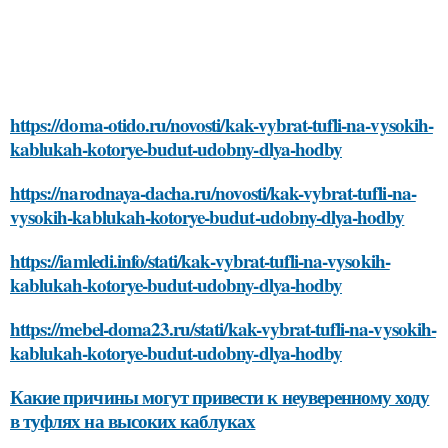
https://doma-otido.ru/novosti/kak-vybrat-tufli-na-vysokih-
kablukah-kotorye-budut-udobny-dlya-hodby
https://narodnaya-dacha.ru/novosti/kak-vybrat-tufli-na-
vysokih-kablukah-kotorye-budut-udobny-dlya-hodby
https://iamledi.info/stati/kak-vybrat-tufli-na-vysokih-
kablukah-kotorye-budut-udobny-dlya-hodby
https://mebel-doma23.ru/stati/kak-vybrat-tufli-na-vysokih-
kablukah-kotorye-budut-udobny-dlya-hodby
Какие причины могут привести к неуверенному ходу
в туфлях на высоких каблуках