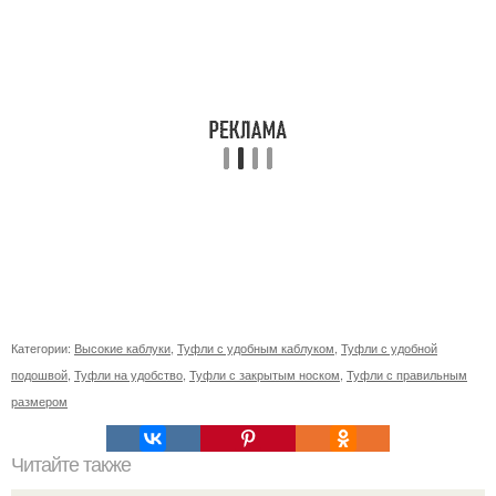
Категории:
Высокие каблуки
,
Туфли с удобным каблуком
,
Туфли с удобной
подошвой
,
Туфли на удобство
,
Туфли с закрытым носком
,
Туфли с правильным
размером
Читайте также