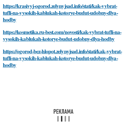
https://krasivyj-ogorod.zelynyjsad.info/stati/kak-vybrat-
tufli-na-vysokih-kablukah-kotorye-budut-udobny-dlya-
hodby
https://kosmetika.ru-best.com/novosti/kak-vybrat-tufli-na-
vysokih-kablukah-kotorye-budut-udobny-dlya-hodby
https://ogorod-bez-hlopot.zelynyjsad.info/stati/kak-vybrat-
tufli-na-vysokih-kablukah-kotorye-budut-udobny-dlya-
hodby