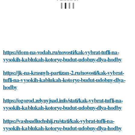
https://dom-na-vodah.ru/novosti/kak-vybrat-tufli-na-
vysokih-kablukah-kotorye-budut-udobny-dlya-hodby
https://jk-na-krasnyh-partizan-2.ru/novosti/kak-vybrat-
tufli-na-vysokih-kablukah-kotorye-budut-udobny-dlya-
hodby
https://ogorod.zelynyjsad.info/stati/kak-vybrat-tufli-na-
vysokih-kablukah-kotorye-budut-udobny-dlya-hodby
https://vashsadluchshij.ru/stati/kak-vybrat-tufli-na-
vysokih-kablukah-kotorye-budut-udobny-dlya-hodby