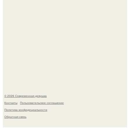
Рацион 1400 калорий.
Кристина асмус опубликовала пляжные фото с 12-
летней дочерью от Гарика Харламова.
© 2026 Современная девушка
Контакты
Пользовательское соглашение
Политика конфидециальности
Обратная связь