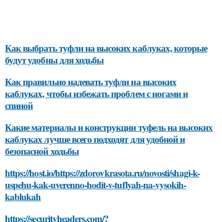
Как выбрать туфли на высоких каблуках, которые
будут удобны для ходьбы
Как правильно надевать туфли на высоких
каблуках, чтобы избежать проблем с ногами и
спиной
Какие материалы и конструкции туфель на высоких
каблуках лучше всего подходят для удобной и
безопасной ходьбы
https://host.io/https://zdorovkrasota.ru/novosti/shagi-k-
uspehu-kak-uverenno-hodit-v-tuflyah-na-vysokih-
kablukah
https://securityheaders.com/?