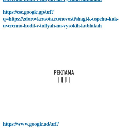
https://cse.google.gp/url?
q=https://zdorovkrasota.ru/novosti/shagi-k-uspehu-kak-
uverenno-hodit-v-tuflyah-na-vysokih-kablukah
https://www.google.ad/url?