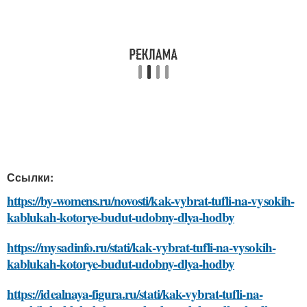
Ссылки:
https://by-womens.ru/novosti/kak-vybrat-tufli-na-vysokih-
kablukah-kotorye-budut-udobny-dlya-hodby
https://mysadinfo.ru/stati/kak-vybrat-tufli-na-vysokih-
kablukah-kotorye-budut-udobny-dlya-hodby
https://idealnaya-figura.ru/stati/kak-vybrat-tufli-na-