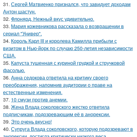
31.
Сергей Матвиенко признался, что завидует доходам
Антон шастун.
32.
Флонярд. Нежный вкус удивительно.
33.
Мария кожевникова рассказала о возвращении в
сериал "Универ".
34.
Король Карл III и королева Камилла прибыли с
визитом в Нью-йорк по случаю 250-летия независимости
США.
35.
Капуста тушенная с куриной грудкой и стручковой
фасолью.
36.
Анна седокова ответила на критику своего
преображения, напомнив аудитории о праве на
естественные изменения.
37.
10 смузи против анемии.
38.
Жена Влада соколовского жестко ответила
подписчикам, подозревающим её в анорексии.
39.
Это очень вкусно!
40.
Супруга Влада соколовского, которую подозревают в
анорексии, достигла критически низкого веса.