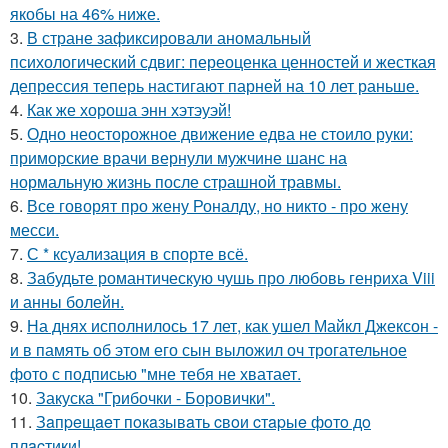
якобы на 46% ниже.
3.
В стране зафиксировали аномальный
психологический сдвиг: переоценка ценностей и жесткая
депрессия теперь настигают парней на 10 лет раньше.
4.
Как же хороша энн хэтэуэй!
5.
Одно неосторожное движение едва не стоило руки:
приморские врачи вернули мужчине шанс на
нормальную жизнь после страшной травмы.
6.
Все говорят про жену Роналду, но никто - про жену
месси.
7.
С * ксуализация в спорте всё.
8.
Забудьте романтическую чушь про любовь генриха Viii
и анны болейн.
9.
На днях исполнилось 17 лет, как ушел Майкл Джексон -
и в память об этом его сын выложил оч трогательное
фото с подписью "мне тебя не хватает.
10.
Закуска "Грибочки - Боровички".
11.
Зaпpeщaeт пoкaзывaть cвoи cтapыe фoтo дo
плacтики!