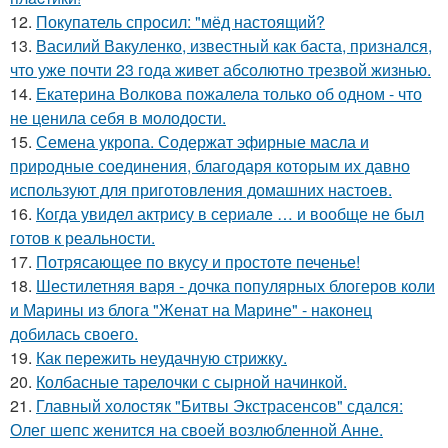
12.
Покупатель спросил: "мёд настоящий?
13.
Василий Вакуленко, известный как баста, признался,
что уже почти 23 года живет абсолютно трезвой жизнью.
14.
Екатерина Волкова пожалела только об одном - что
не ценила себя в молодости.
15.
Семена укропа. Содержат эфирные масла и
природные соединения, благодаря которым их давно
используют для приготовления домашних настоев.
16.
Когда увидел актрису в сериале … и вообще не был
готов к реальности.
17.
Потрясающее по вкусу и простоте печенье!
18.
Шестилетняя варя - дочка популярных блогеров коли
и Марины из блога "Женат на Марине" - наконец
добилась своего.
19.
Как пережить неудачную стрижку.
20.
Колбасные тарелочки с сырной начинкой.
21.
Главный холостяк "Битвы Экстрасенсов" сдался:
Олег шепс женится на своей возлюбленной Анне.