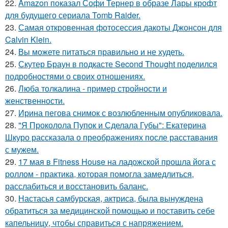
22.
Amazon показал Софи Тернер в образе Лары крофт
для будущего сериала Tomb Raider.
23.
Самая откровенная фотосессия дакоты Джонсон для
Calvin Klein.
24.
Вы можете питаться правильно и не худеть.
25.
Скутер Браун в подкасте Second Thought поделился
подробностями о своих отношениях.
26.
Люба толкалина - пример стройности и
женственности.
27.
Ирина пегова снимок с возлюбленным опубликовала.
28.
"Я Проколола Пупок и Сделала Губы": Екатерина
Шкуро рассказала о преображениях после расставания
с мужем.
29.
17 мая в Fitness House на ладожской прошла йога с
роллом - практика, которая помогла замедлиться,
расслабиться и восстановить баланс.
30.
Настасья самбурская, актриса, была вынуждена
обратиться за медицинской помощью и поставить себе
капельницу, чтобы справиться с напряжением.