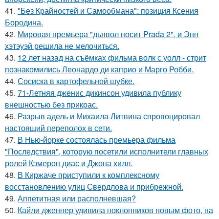
41.
"Без Крайностей и Самообмана": позиция Ксения
Бородина.
42.
Мировая премьера "дьявол носит Prada 2", и Энн
хэтэуэй решила не мелочиться.
43.
12 лет назад на съёмках фильма волк с уолл - стрит
познакомились Леонардо ди каприо и Марго Робби.
44.
Сосиска в картофельной шубке.
45.
71-Летняя дженис дикинсон удивила публику
внешностью без прикрас.
46.
Разрыв адель и Михаила Литвина спровоцировал
настоящий переполох в сети.
47.
В Нью-йорке состоялась премьера фильма
"Последствия", которую посетили исполнители главных
ролей Кэмерон диас и Джона хилл.
48.
В Киржаче приступили к комплексному
восстановлению улиц Свердлова и прибрежной.
49.
Аппетитная или располневшая?
50.
Кайли дженнер удивила поклонников новым фото, на