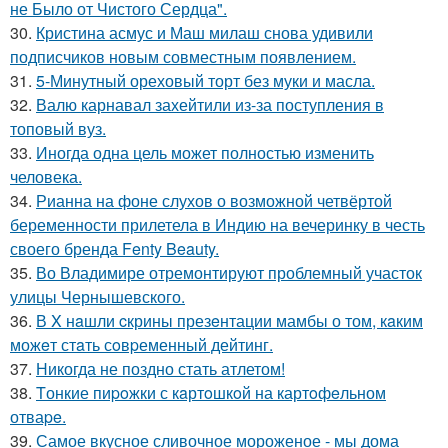
не Было от Чистого Сердца".
30.
Кристина асмус и Маш милаш снова удивили
подписчиков новым совместным появлением.
31.
5-Минутный ореховый торт без муки и масла.
32.
Валю карнавал захейтили из-за поступления в
топовый вуз.
33.
Иногда одна цель может полностью изменить
человека.
34.
Рианна на фоне слухов о возможной четвёртой
беременности прилетела в Индию на вечеринку в честь
своего бренда Fenty Beauty.
35.
Во Владимире отремонтируют проблемный участок
улицы Чернышевского.
36.
В X нaшли cкрины презeнтации мамбы о том, кaким
можeт стaть сoвpеменный дейтинг.
37.
Никогда не поздно стать атлетом!
38.
Tонкие пиpoжки с кaртoшкoй на картoфeльном
отваpe.
39.
Самое вкусное сливочное мороженое - мы дома