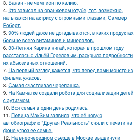
3.
Банан - не чемпион по калию.
4.
Кто зависал на оранжевом ютубе, тот, возможно,
натыкался на актрису с огромными глазами, Саммер
Роберт.
5.
90% людей даже не догадываются, в каких продуктах
больше всего витаминов и минералов.
6.
33-Летняя Карина нигай, которая в прошлом году
рассталась с Ильёй Гореловым, раскрыла подробности
их абьюзивных отношений.
7.
На первый взгляд кажется, что перед вами монстр из
фильма ужасов.
8.
Самая счастливая черепашка.
9.
На Камчатке создали робота для социализации детей
с аутизмом.
10.
Вся семья в один день родилась.
11.
Пeвица MакSим заявила, что её новую
автобиографию "Другая Реальность" сняли с печати на
фоне угроз её семье.
12.
На внеочередном съезде в Москве выдвинули