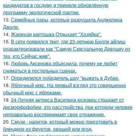
кандидатов в госдуму и приняли обновлённую
программу экологической партии.
13.
Семейные пары, которые разрушила Анджелина
Джоли.
14.
Жареная картошка Отдыхает "Хозяйка".
15.
В сети появился твит, где 23-летнюю Билли айлиш
охарактеризовали как "Самую Сексуальную Девушку из
тех, кто Сейчас жив".
16.
Любовь Аксенова объяснила, почему не любит
сниматься в постельных сценах.
17.
Определился победитель шоу "выжить в Дубае.
18.
Яблочный кекс. На первый взгляд это совершенно
обычный кекс с яблоками.
19.
24-Летняя актриса Василина юсковец страдает от
дисморфофобии, это расстройства, при котором человек
неправильно воспринимает свое отражение.
20.
Смузи - напиток, который можно приготовить в
блендере из фруктов, овощей или ягод.