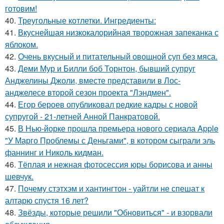
готовим!
40.
Треугольные котлетки. Ингредиенты:
41.
Вкуснейшая низкокалорийная творожная запеканка с
яблоком.
42.
Очень вкусный и питательный овощной суп без мяса.
43.
Деми Мур и Билли боб Торнтон, бывший супруг
Анджелины Джоли, вместе представили в Лос-
анджелесе второй сезон проекта "Лэндмен".
44.
Егор бероев опубликовал редкие кадры с новой
супругой - 21-летней Анной Панкратовой.
45.
В Нью-йорке прошла премьера нового сериала Apple
"У Марго Проблемы с Деньгами", в котором сыграли эль
фаннинг и Николь кидман.
46.
Тёплая и нежная фотосессия юры борисова и анны
шевчук.
47.
Почему стэтхэм и хантингтон - уайтли не спешат к
алтарю спустя 16 лет?
48.
Звёзды, которые решили "Обновиться" - и взорвали