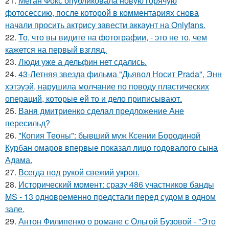
21.
Меган Фокс опубликовала новую горячую
фотосессию, после которой в комментариях снова
начали просить актрису завести аккаунт на Onlyfans.
22.
То, что вы видите на фотографии, - это не то, чем
кажется на первый взгляд.
23.
Люди уже а дельфин нет сдались.
24.
43-Летняя звезда фильма "Дьявол Носит Prada", Энн
хэтэуэй, нарушила молчание по поводу пластических
операций, которые ей то и дело приписывают.
25.
Ваня дмитриенко сделал предложение Ане
пересильд?
26.
"Копия Теоны": бывший муж Ксении Бородиной
Курбан омаров впервые показал лицо годовалого сына
Адама.
27.
Всегда под рукой свежий укроп.
28.
Исторический момент: сразу 486 участников банды
MS - 13 одновременно предстали перед судом в одном
зале.
29.
Антон Филипенко о романе с Ольгой Бузовой - "Это