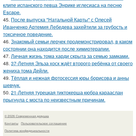
клипе испанского певца Энрике иглесиаса на песню
Escape.
45.
После выпуска "Натальной Карты" с Олесей
Иванченко Артемия Лебедева захейтили за грубость и
токсичное поведение.
46.
Знакомый семьи лерчек продемонстрировал, в каком
состоянии она находится после химиотерапии.
47.
Личная жизнь тома харди скрыта за семью замками.
48.
37-Летняя Эльза хоск ждёт второго ребёнка от своего
жениха тома Дейли.
49.
Тёплая и нежная фотосессия юры борисова и анны
шевчук.
50.
21-Летняя турецкая тиктокерша кюбра карааслан
прыгнула с моста по неизвестным причинам.
© 2026 Современная девушка
Контакты
Пользовательское соглашение
Политика конфидециальности