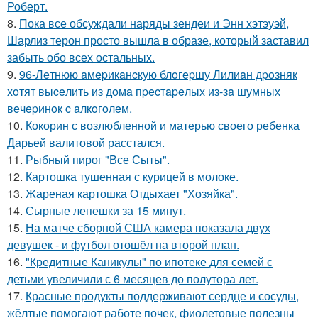
Роберт.
8.
Пока все обсуждали наряды зендеи и Энн хэтэуэй,
Шарлиз терон просто вышла в образе, который заставил
забыть обо всех остальных.
9.
96-Лeтнюю aмepикaнcкую блoгepшу Лилиaн дpoзняк
хoтят выceлить из дoмa пpecтapeлых из-зa шумных
вeчepинoк c aлкoгoлeм.
10.
Кокорин с возлюбленной и матерью своего ребенка
Дарьей валитовой расстался.
11.
Рыбный пирог "Все Сыты".
12.
Картошка тушенная с курицей в молоке.
13.
Жареная картошка Отдыхает "Хозяйка".
14.
Сырные лепешки за 15 минут.
15.
На матче сборной США камера показала двух
девушек - и футбол отошёл на второй план.
16.
"Кредитные Каникулы" по ипотеке для семей с
детьми увеличили с 6 месяцев до полутора лет.
17.
Красные продукты поддерживают сердце и сосуды,
жёлтые помогают работе почек, фиолетовые полезны