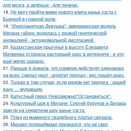
для мозга, а зелёные - для печени.
18.
Не могу пройти мимо нового клипа канье уэста с
Бьянкой в главной роли.
19.
"Инопланетная Девушка": американская модель
Мелани гайдос родилась с редкой генетической
аномалией - эктодермальной дисплазией.
20.
Казахстанская прыгунья в высоту Елизавета
Матвеева устроила настоящий хаос в интернете - и это
ещё мягко сказано.
21.
Раньше я думала, что оземпик действует одинаково
на всех: сделал укол - аппетит пропал - вес пошёл вниз.
22.
Только в том случае, если рядом нет хирурга - зашей
рану … муравьем.
23.
Капустный пирог Невозможно"Остановиться".
24.
Культурный шок в Милане: Сергей бурунов и Дилара
зажгли на секретном шоу канье уэста.
25.
Плед из маминого свадебного платья связала.
26.
Михаил полицеймако признался, что не смог