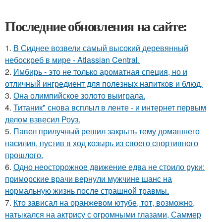
Последние обновления на сайте:
1.
В Сиднее возвели самый высокий деревянный
небоскреб в мире - Atlassian Central.
2.
Имбирь - это не только ароматная специя, но и
отличный ингредиент для полезных напитков и блюд.
3.
Она олимпийское золото выиграла.
4.
Титаник" снова всплыл в ленте - и интернет первым
делом взвесил Роуз.
5.
Павел прилучный решил закрыть тему домашнего
насилия, пустив в ход козырь из своего спортивного
прошлого.
6.
Одно неосторожное движение едва не стоило руки:
приморские врачи вернули мужчине шанс на
нормальную жизнь после страшной травмы.
7.
Кто зависал на оранжевом ютубе, тот, возможно,
натыкался на актрису с огромными глазами, Саммер