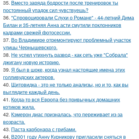
35.
Вместо заряда бодрости после тренировок ты
постоянный упадок сил чувствуешь?
36.
"Спровоцировали Слухи о Романе" - 44-летний Дима
Билан и 35-летняя Анна асти смутили поклонников
кадрами свежей фотосессии.
37.
Во Владимире отремонтируют проблемный участок
улицы Чернышевского.
38.
Не успел утихнуть развод - как сеть уже "Собрала"
джигану новую историю.
39.
Я был в шоке, когда узнал настоящие имена этих
голливудских актеров.
40.
Щитовидка - это не только анализы, но и то, как вы
выглядите каждый день.
41.
Когда-то вся Европа без привычных домашних
котиков жила.
42.
Кэмерон диас призналась, что переживает из-за
возраста.
43.
Паста карбонара с грибами.
44.
В2001 году Анну Курникову пригласили сняться в