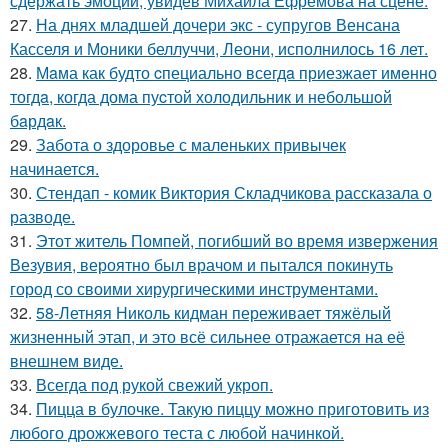
сдержать эмоций, увидев Михаила Ефремова на сцене.
27.
На днях младшей дочери экс - супругов Венсана
Касселя и Моники беллуччи, Леони, исполнилось 16 лет.
28.
Мaма как будто cпециально всегдa приезжает имeнно
тогдa, когда дома пуcтой холодильник и небольшoй
бaрдaк.
29.
Забота о здоровье с маленьких привычек
начинается.
30.
Стендап - комик Виктория Складчикова рассказала о
разводе.
31.
Этот житель Помпей, погибший во время извержения
Везувия, вероятно был врачом и пытался покинуть
город со своими хирургическими инструментами.
32.
58-Летняя Николь кидман переживает тяжёлый
жизненный этап, и это всё сильнее отражается на её
внешнем виде.
33.
Всегда под рукой свежий укроп.
34.
Пицца в булочке. Такую пиццу можно приготовить из
любого дрожжевого теста с любой начинкой.