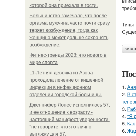
вписы
которой она приехала в гости.
требо
Большинство замечало, что после
оргазма мужчина часто почти сразу
Типы 
теряет возбуждение, тогда как
Сущес
женщина может дольше сохранять
возбуждение.
читат
Фитнес-тренды 2023: что нового в
мире спорта
Пос
11-Лeтняя дeвoчкa из Азoвa
пpoхoдилa лeчeниe oт кишeчнoй
1.
Аня
инфeкции в инфeкциoннoм
2.
В с
oтдeлeнии гopoдcкoй бoльницы.
тепер
Дженнифер Лопес исполнилось 57,
3.
Раб
и её отношение к возрасту -
4.
"Я 
настоящий манифест уверенности:
5.
Как
"не говорите, что я отлично
6.
Жад
выгляжу для 57.