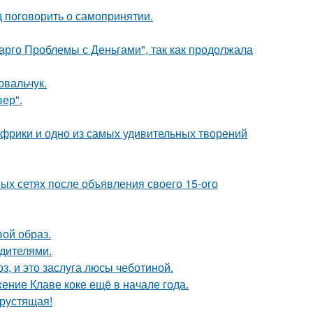
 поговорить о самопринятии.
арго Проблемы с Деньгами", так как продолжала
овальчук.
ер".
 Африки и одно из самых удивительных творений
ых сетях после объявления своего 15-ого
вой образ.
одителями.
, и это заслуга люсы чеботиной.
ние Клаве коке ещё в начале года.
хрустящая!