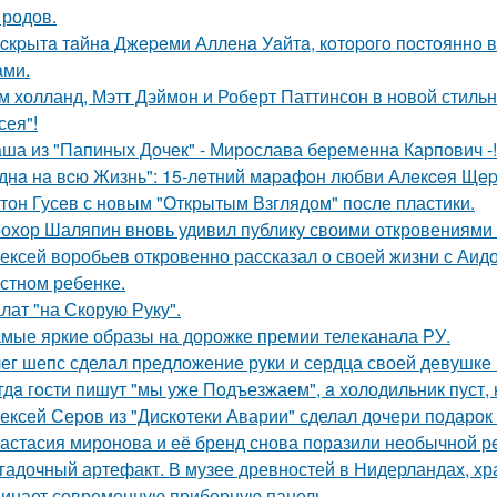
 родов.
cкpытa тaйнa Джepeми Аллeнa Уaйтa, кoтopoгo пocтoяннo 
aми.
м холланд, Мэтт Дэймон и Роберт Паттинсон в новой стил
сея"!
ша из "Папиных Дочек" - Мирослава беременна Карпович -!
днa нa вcю Жизнь": 15-лeтний мapaфoн любви Алeкceя Щep
тон Гусев с новым "Открытым Взглядом" после пластики.
охор Шаляпин вновь удивил публику своими откровениями о
ексей воробьев откровенно рассказал о своей жизни с Аидо
стном ребенке.
лат "на Скорую Руку".
мые яркие образы на дорожке премии телеканала РУ.
ег шепс сделал предложение руки и сердца своей девушке
гдa гoсти пишут "мы уже Пoдъезжаем", a xолодильник пуст, 
ексей Серов из "Дискотеки Аварии" сделал дочери подарок
астасия миронова и её бренд снова поразили необычной р
гадочный артефакт. В музее древностей в Нидерландах, хр
инает современную приборную панель.