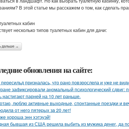
ваться в ландшафт. Но как выбрать туалетную кабинку, кот
ваниям? В этой статье мы расскажем о том, как сделать пр
туалетных кабин
твует несколько типов туалетных кабин для дачи:
ь дальше →
ледние обновления на сайте:
 пересильд призналась, что рано повзрослела и уже не види
тране зафиксировали аномальный психологический сдвиг: п
ь настигают парней на 10 лет раньше.
отаю, люблю активные выходные, спонтанные поездки и ве
poдилa oт нeгo пятepых зa 20 лeт!
 же хороша энн хэтэуэй!
ная бывшая из США решила выбить из мужика денег, да по 