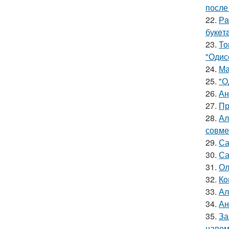
после
22.
Рa
букeт
23.
То
"Одис
24.
Ма
25.
"О
26.
Ан
27.
Пр
28.
Ал
совме
29.
Са
30.
Са
31.
Ол
32.
Кo
33.
Ал
34.
Ан
35.
За
напом