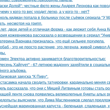
аски Долой": честные фото жены Андрея Леонова как повод
чему у кого-то вес уходит легко, а у кого-то - нет?
коль кидман попала в больницу после съёмок сериала "У М
ать, несмотря на грипп.
 лет, двое детей и отличная форма - как держит себя Анна К
рия кожевникова рассказала о возвращении в сериал "Унив
атерина Варнава призналась, что ещё сильнее похудела.
обаб - это не просто растение, это легенда, живой символ
ды.
рмен Электра активно занимается благотворительностью:
лесень Хайпует" - 67-летнюю мадонну захейтили в социальн
йного альбома.
бачковая закуска "К Пиву".
стасамка начала сводить татуировки, кардинально меняя с
ель рассказала, что они с Мишей Литвиным готовы стать р
нашей ленте снова появились великолепные букеты алых роз
едопыты выяснили, что Дима Масленников сделал предложе
уснейшая маринованная капуста - беленькая, сладенькая, 