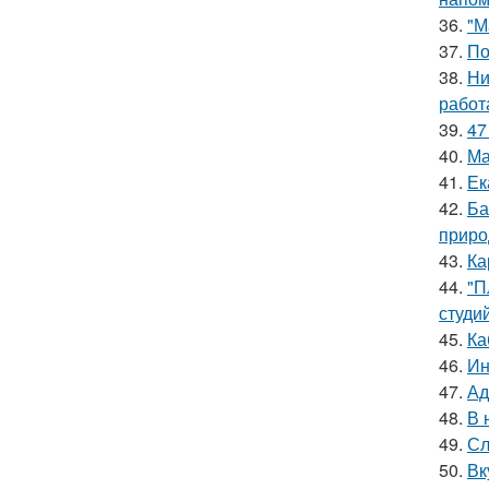
36.
"М
37.
По
38.
Ни
работ
39.
47
40.
Ма
41.
Ек
42.
Ба
приро
43.
Ка
44.
"П
студи
45.
Ка
46.
Ин
47.
Ад
48.
В 
49.
Сл
50.
Вк