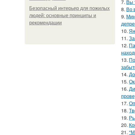
7.
Вы 
Безопасный интерьер для пожилых
8.
Во 
людей: основные принципы и
9.
Мин
рекомендации
депре
10.
Ян
11.
За
12.
Па
наход
13.
По
забыт
14.
До
15.
Ок
16.
Ди
прове
17.
Оп
18.
Тв
19.
Ры
20.
Ко
21.
"М