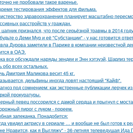
точно не пробовали такое варенье.
время тестирования эффектов для фильма.
истерство здравоохранения планирует масштабно пересмо
ссивных расстройств у граждан.
 цапник признался, что после серьёзной травмы в 2014 го
будьте о Деми Мур и её "Субстанции" - у нас готовится отв
вла Дурова заметили в Париже в компании неизвестной де
ится в ОАЭ.
ка все обсуждали наряды зендеи и Энн хэтэуэй, Шарлиз те
ь обо всех остальных.
чь Дмитрия Маликова весит 45 кг.
азывается, дельфины иногда ловят настоящий "Кайф".
агноз под сомнением: как экстренные публикации лерчек из
ркой прокуратуры.
ерный певец поссорился с дамой сердца и прыгнул с моста
орожный пирог с луком - пореем.
бная запеканка. Понадобится:
гда увидел актрису в сериале … и вообще не был готов к ре
не Нравится, как я Выгляжу" - 36-летняя телеведущая Ида 