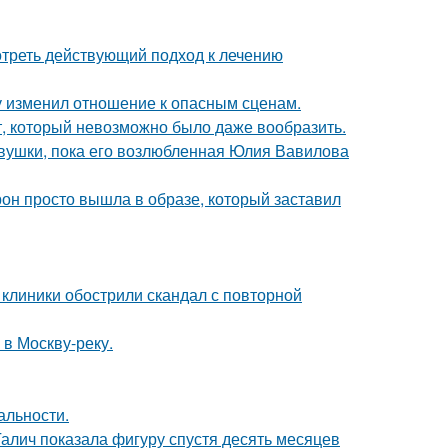
треть действующий подход к лечению
ду изменил отношение к опасным сценам.
ет, который невозможно было даже вообразить.
вушки, пока его возлюбленная Юлия Вавилова
рон просто вышла в образе, который заставил
 клиники обострили скандал с повторной
 в Москву-реку.
альности.
Галич показала фигуру спустя десять месяцев