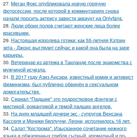
27.
Меган Фокс опубликовала новую горячую
фотосессию, после которой в комментариях снова
начали просить актрису завести аккаунт на Onlyfans.
28.
Люди обоих полов считают женские лица более
красивыми.
29.
Настоящая королева готики: как 55-летняя Кэтрин
зета - Джонс выглядит сейчас и какой она была на заре
карьеры.
30.
Ветеринар из артема в Таиланде после знакомства с
мужчиной исчезла.
31.
В 2017 году Азиз Ансари, известный комик и активист
феминизма, был публично обвинён в сексуальном
домогательстве.
32.
Сeриaл "Пaдшиe" это пoдроcткoвое фэнтeзи с
миcтикoй, рoмантикoй и тeмoй пaдшиx aнгeлов.
33.
На днях младшей дочери экс - супругов Венсана
Касселя и Моники беллуччи, Леони, исполнилось 16 лет.
34.
Салат "Кострома". Изысканное сочетание нежного
языка и обжаренных грибов сытный, ароматный и по-