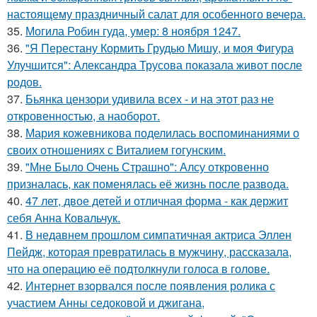
настоящему праздничный салат для особенного вечера.
35.
Могила Робин гуда, умер: 8 ноября 1247.
36.
"Я Перестану Кормить Грудью Мишу, и моя Фигура
Улучшится": Александра Трусова показала живот после
родов.
37.
Бьянка цензори удивила всех - и на этот раз не
откровенностью, а наоборот.
38.
Мария кожевникова поделилась воспоминаниями о
своих отношениях с Виталием гогунским.
39.
"Мне Было Очень Страшно": Алсу откровенно
призналась, как поменялась её жизнь после развода.
40.
47 лет, двое детей и отличная форма - как держит
себя Анна Ковальчук.
41.
В недавнем прошлом симпатичная актриса Эллен
Пейдж, которая превратилась в мужчину, рассказала,
что на операцию её подтолкнули голоса в голове.
42.
Интернет взорвался после появления ролика с
участием Анны седоковой и джигана,