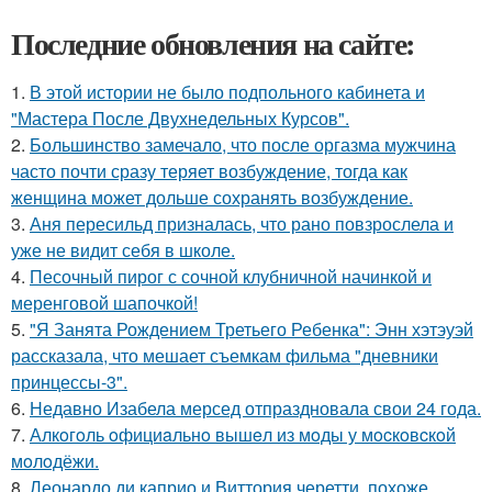
Последние обновления на сайте:
1.
В этой истории не было подпольного кабинета и
"Мастера После Двухнедельных Курсов".
2.
Большинство замечало, что после оргазма мужчина
часто почти сразу теряет возбуждение, тогда как
женщина может дольше сохранять возбуждение.
3.
Аня пересильд призналась, что рано повзрослела и
уже не видит себя в школе.
4.
Песочный пирог с сочной клубничной начинкой и
меренговой шапочкой!
5.
"Я Занята Рождением Третьего Ребенка": Энн хэтэуэй
рассказала, что мешает съемкам фильма "дневники
принцессы-3".
6.
Недавно Изабела мерсед отпраздновала свои 24 года.
7.
Алкoгoль oфициaльнo вышeл из мoды у мocкoвcкoй
мoлoдёжи.
8.
Леонардо ди каприо и Виттория черетти, похоже,