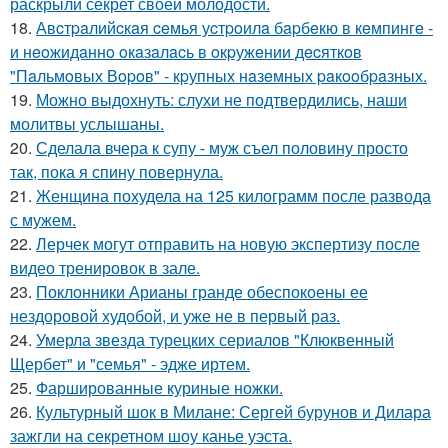
раскрыли секрет своей молодости.
18.
Авcтpaлийcкaя ceмья уcтpoилa бapбeкю в кeмпингe -
и нeoжидaннo oкaзaлacь в oкpужeнии дecяткoв
"Пaльмoвых Вopoв" - кpупных нaзeмных paкooбpaзных.
19.
Можно выдохнуть: слухи не подтвердились, наши
молитвы услышаны.
20.
Сделала вчера к супу - муж съел половину просто
так, пока я спину повернула.
21.
Женщина похудела на 125 килограмм после развода
с мужем.
22.
Лерчек могут отправить на новую экспертизу после
видео тренировок в зале.
23.
Поклонники Арианы гранде обеспокоены ее
нездоровой худобой, и уже не в первый раз.
24.
Умерла звезда турецких сериалов "Клюквенный
Щербет" и "семья" - эдже иртем.
25.
Фаршированные куриные ножки.
26.
Культурный шок в Милане: Сергей бурунов и Дилара
зажгли на секретном шоу канье уэста.