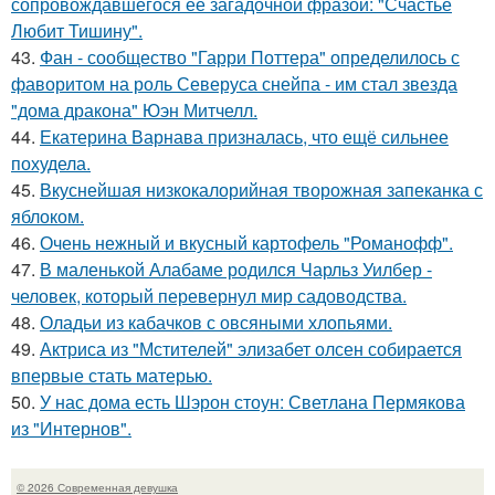
сопровождавшегося её загадочной фразой: "Счастье
Любит Тишину".
43.
Фан - сообщество "Гарри Поттера" определилось с
фаворитом на роль Северуса снейпа - им стал звезда
"дома дракона" Юэн Митчелл.
44.
Екатерина Варнава призналась, что ещё сильнее
похудела.
45.
Вкуснейшая низкокалорийная творожная запеканка с
яблоком.
46.
Очень нежный и вкусный картофель "Романофф".
47.
В маленькой Алабаме родился Чарльз Уилбер -
человек, который перевернул мир садоводства.
48.
Оладьи из кабачков с овсяными хлопьями.
49.
Актриса из "Мстителей" элизабет олсен собирается
впервые стать матерью.
50.
У нас дома есть Шэрон стоун: Светлана Пермякова
из "Интернов".
© 2026 Современная девушка