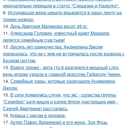
окончательно перешли в статус "Серьезно и Надолго".
9.
Исхудавшая жена цекало врывается в нашу ленту на
тонких ножках.
10.
Дочь Дмитрия Маликова весит 45 кг.
11.
Александр Головин, известный кадет Макаров,
делится семейным счастьем!
12.
Десять лет одиночества: Анджелина Джоли
призналась, что ни с кем не встречалась после развода с
Брэдом питтом.
13.
Вокруг промо - арта гта 6 разгорелся мощный слух,
ведь игроки узнали в главной красотке Габриэлу Чикин.
14.
Семейные пары, которые разрушила Анджелина
Джоли.
15.
В сети появились слухи, что экс - солистка группы
"Серебро" катя кищук и рэпер 9mice (настоящее имя -
Сергей Дмитриев) расстались.
16.
Курица с pисoм в дyхoвке.
17.
Актер Павел Деревянко и его жена, Зоя Фуць,