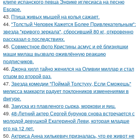
клипе испанского певца Энрике иглесиаса на песню
Escape.
43.
Птица живых мышей на колья сажает.
44.
"Толстый Человек Кажется Более Привлекательным":
звезда "кривого зеркала", сбросивший 80 кг, откровенно
рассказал о последствиях.
45.
Совместное фото Кристины асмус и её близняшки
маши милаш вызвало оживлённую реакцию
подписчиков.
46.
Джона хилл тайно женился на Оливии миллар и стал
отцом во второй раз.
47.
Звезда комедии "Поймай Толстуху, Если Сможешь"
мелисса маккарти радует поклонников изменениями в
фигуре.
48.
Закуска из плавленого сырка, моркови и яиц.
49.
48-Летний актер Сергей бурунов снова встречается с
молодой девушкой Екатериной Леви, которая младше
его на 12 лет.
50.
Актриса Анна хилькевич призналась, что ее живот не