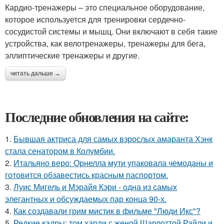
Кардио-тренажеры – это специальное оборудование,
которое используется для тренировки сердечно-
сосудистой системы и мышц. Они включают в себя такие
устройства, как велотренажеры, тренажеры для бега,
эллиптические тренажеры и другие.
читать дальше →
Последние обновления на сайте:
1.
Бывшая актриса для самых взрослых амаранта Хэнк
стала сенатором в Колумбии.
2.
Итальяно веро: Орнелла мути упаковала чемоданы и
готовится обзавестись красным паспортом.
3.
Луис Мигель и Мэрайя Кэри - одна из самых
элегантных и обсуждаемых пар конца 90-х.
4.
Как создавали грим мистик в фильме "Люди Икс"?
5.
Редкие кадры: том харди с женой Шарлоттой Райли и