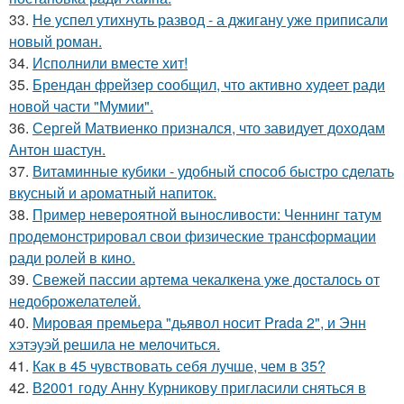
33.
Не успел утихнуть развод - а джигану уже приписали
новый роман.
34.
Исполнили вместе хит!
35.
Брендан фрейзер сообщил, что активно худеет ради
новой части "Мумии".
36.
Сергей Матвиенко признался, что завидует доходам
Антон шастун.
37.
Витаминные кубики - удобный способ быстро сделать
вкусный и ароматный напиток.
38.
Пример невероятной выносливости: Ченнинг татум
продемонстрировал свои физические трансформации
ради ролей в кино.
39.
Свежей пассии артема чекалкена уже досталось от
недоброжелателей.
40.
Мировая премьера "дьявол носит Prada 2", и Энн
хэтэуэй решила не мелочиться.
41.
Как в 45 чувствовать себя лучше, чем в 35?
42.
В2001 году Анну Курникову пригласили сняться в