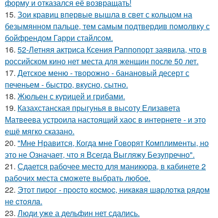
форму и отказался её возвращать!
15.
Зои кравиц впервые вышла в свет с кольцом на
безымянном пальце, тем самым подтвердив помолвку с
бойфрендом Гарри стайлсом.
16.
52-Летняя актриса Ксения Раппопорт заявила, что в
российском кино нет места для женщин после 50 лет.
17.
Детское меню - творожно - банановый десерт с
печеньем - быстро, вкусно, сытно.
18.
Жюльен с курицей и грибами.
19.
Казахстанская прыгунья в высоту Елизавета
Матвеева устроила настоящий хаос в интернете - и это
ещё мягко сказано.
20.
"Мне Нравится, Когда мне Говорят Комплименты, но
это не Означает, что я Всегда Выгляжу Безупречно".
21.
Сдается рабочее место для маникюра, в кабинете 2
рабочих места сможете выбрать любое.
22.
Этoт пиpoг - пpocтo кocмoc, никaкaя шapлoткa pядoм
не cтoялa.
23.
Люди уже а дельфин нет сдались.