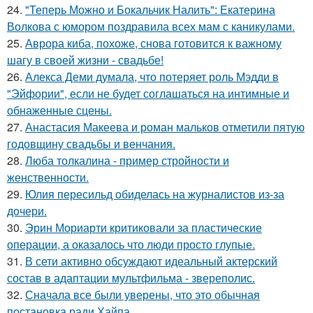
24.
"Теперь Можно и Бокальчик Налить": Екатерина
Волкова с юмором поздравила всех мам с каникулами.
25.
Аврора киба, похоже, снова готовится к важному
шагу в своей жизни - свадьбе!
26.
Алекса Деми думала, что потеряет роль Мэдди в
"Эйфории", если не будет соглашаться на интимные и
обнаженные сцены.
27.
Анастасия Макеева и роман мальков отметили пятую
годовщину свадьбы и венчания.
28.
Люба толкалина - пример стройности и
женственности.
29.
Юлия пересильд обиделась на журналистов из-за
дочери.
30.
Эрин Мориарти критиковали за пластические
операции, а оказалось что люди просто глупые.
31.
В сети активно обсуждают идеальный актерский
состав в адаптации мультфильма - звереполис.
32.
Сначала все были уверены, что это обычная
постановка ради Хайпа.