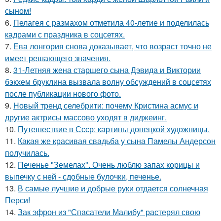
сыном!
6.
Пелагея с размахом отметила 40-летие и поделилась
кадрами с праздника в соцсетях.
7.
Ева лонгория снова доказывает, что возраст точно не
имеет решающего значения.
8.
31-Летняя жена старшего сына Дэвида и Виктории
бэкхем бруклина вызвала волну обсуждений в соцсетях
после публикации нового фото.
9.
Новый тренд селебрити: почему Кристина асмус и
другие актрисы массово уходят в диджеинг.
10.
Путешествие в Ссср: картины донецкой художницы.
11.
Какая же красивая свадьба у сына Памелы Андерсон
получилась.
12.
Печенье "Земелах". Очень люблю запах корицы и
выпечку с ней - сдобные булочки, печенье.
13.
В самые лучшие и добрые руки отдается солнечная
Перси!
14.
Зак эфрон из "Спасатели Малибу" растерял свою