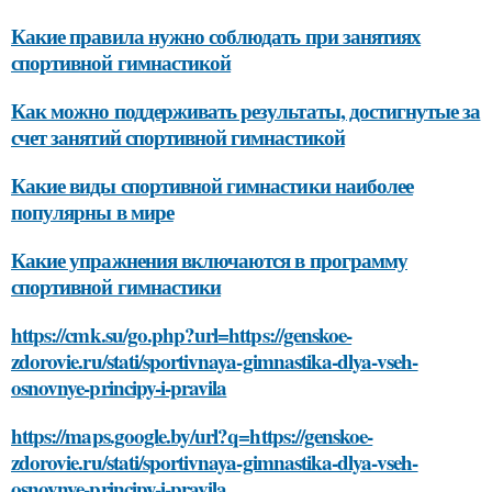
Какие правила нужно соблюдать при занятиях
спортивной гимнастикой
Как можно поддерживать результаты, достигнутые за
счет занятий спортивной гимнастикой
Какие виды спортивной гимнастики наиболее
популярны в мире
Какие упражнения включаются в программу
спортивной гимнастики
https://cmk.su/go.php?url=https://genskoe-
zdorovie.ru/stati/sportivnaya-gimnastika-dlya-vseh-
osnovnye-principy-i-pravila
https://maps.google.by/url?q=https://genskoe-
zdorovie.ru/stati/sportivnaya-gimnastika-dlya-vseh-
osnovnye-principy-i-pravila