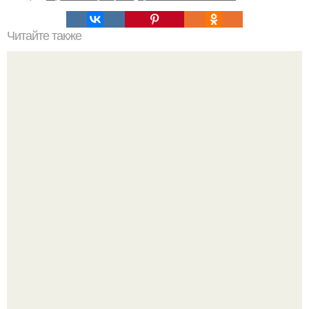
Читайте также
Что такое сорт винограда Зариф
Оксана Самойлова решила разом пресечь слухи о
пластических операциях и публично прояснила
ситуацию.