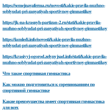
https://semejnayaferma.ru/novosti/kakie-pravila-nuzhno-
soblyudat-pri-zanyatiyah-sportivnoy-gimnastikoy
https://jk-na-krasnyh-partizan-2.ru/stati/kakie-pravila-
nuzhno-soblyudat-pri-zanyatiyah-sportivnoy-gimnastikoy
https://iamledi.info/novosti/kakie-pravila-nuzhno-
soblyudat-pri-zanyatiyah-sportivnoy-gimnastikoy
https://krasivyj-ogorod.zelynyjsad.info/stati/kakie-pravila-
nuzhno-soblyudat-pri-zanyatiyah-sportivnoy-gimnastikoy
Что такое спортивная гимнастика
Как можно подготовиться к соревнованиям по
спортивной гимнастике
Какие преимущества имеет спортивная гимнастика
для всех