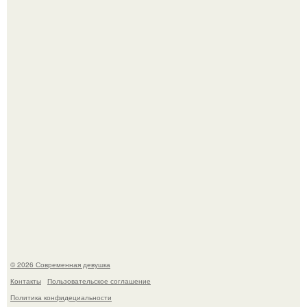
Бывшая актриса для самых взрослых амаранта Хэнк
стала сенатором в Колумбии.
У юли Гаврилиной снова случился конфликт с комиком
Ильей Соболевым.
© 2026 Современная девушка
Контакты
Пользовательское соглашение
Политика конфидециальности