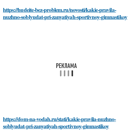
https://hudeite-bez-problem.ru/novosti/kakie-pravila-
nuzhno-soblyudat-pri-zanyatiyah-sportivnoy-gimnastikoy
https://dom-na-vodah.ru/stati/kakie-pravila-nuzhno-
soblyudat-pri-zanyatiyah-sportivnoy-gimnastikoy