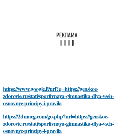
https://www.google.fi/url?q=https://genskoe-
zdorovie.ru/stati/sportivnaya-gimnastika-dlya-vseh-
osnovnye-principy-i-pravila
https://2dmacg.com/go.php?url=https://genskoe-
zdorovie.ru/stati/sportivnaya-gimnastika-dlya-vseh-
osnovnye-principy-i-pravila