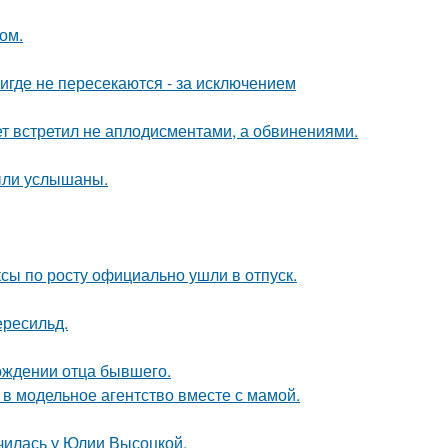
ом.
где не пересекаются - за исключением
ет встретил не аплодисментами, а обвинениями.
ыли услышаны.
ксы по росту официально ушли в отпуск.
ересильд.
ождении отца бывшего.
 в модельное агентство вместе с мамой.
училась у Юлии Высоцкой.