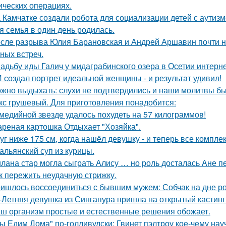
ических операциях.
 Камчатке создали робота для социализации детей с аутизм
я семья в один день родилась.
сле разрыва Юлия Барановская и Андрей Аршавин почти ни
ных встреч.
адьбу иды Галич у мидаграбинского озера в Осетии интерн
 создал портрет идеальной женщины - и результат удивил!
жно выдыхать: слухи не подтвердились и наши молитвы б
кс грушевый. Для приготовления понадобится:
медийной звезде удалось похудеть на 57 килограммов!
реная картошка Отдыхает "Хозяйка".
уг ниже 175 см, когда нашёл девушку - и теперь все компле
альянский суп из курицы.
лана стар могла сыграть Алису … но роль досталась Ане п
к пережить неудачную стрижку.
ишлось воссоединиться с бывшим мужем: Собчак на дне р
-Летняя девушка из Сингапура пришла на открытый кастинг
ш организм простые и естественные решения обожает.
ы Едим Дома" по-голливудски: Гвинет пэлтроу кое-чему на