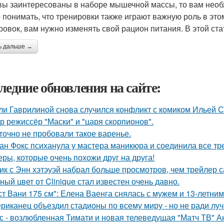
вы заинтересованы в наборе мышечной массы, то вам необ
 понимать, что тренировки также играют важную роль в это
ровок, вам нужно изменять свой рацион питания. В этой ста
ь дальше →
ледние обновления на сайте:
ли Гаврилиной снова случился конфликт с комиком Ильей 
р режиссёр "Маски" и "царя скорпионов".
точно не пробовали такое варенье.
ан Фокс психанула у мастера маникюра и соединила все тр
еры, которые очень похожи друг на друга!
ик с Энн хэтэуэй набрал больше просмотров, чем трейлер 
ный цвет от Clinique стал известен очень давно.
ст Вани 175 см": Елена Ваенга снялась с мужем и 13-летни
риканец объездил стадионы по всему миру - но не ради луч
с - возлюбленная Тимати и новая телеведущая "Матч ТВ" А