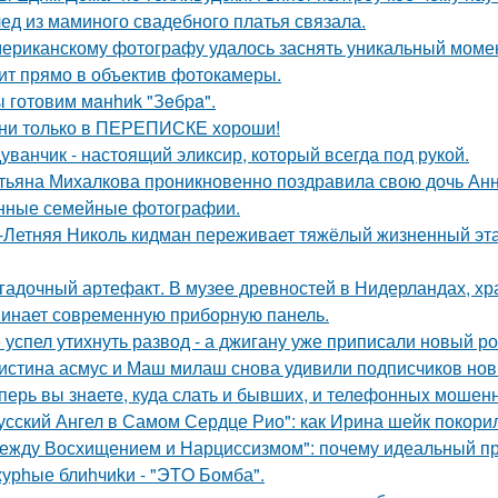
ед из маминого свадебного платья связала.
ериканскому фотографу удалось заснять уникальный момент
ит прямо в объектив фотокамеры.
 готовим мaнhиk "Зeбpa".
ни только в ПЕРЕПИСКЕ хороши!
уванчик - настоящий эликсир, который всегда под рукой.
тьяна Михалкова проникновенно поздравила свою дочь Анн
нные семейные фотографии.
-Летняя Николь кидман переживает тяжёлый жизненный этап
гадочный артефакт. В музее древностей в Нидерландах, хр
инает современную приборную панель.
 успел утихнуть развод - а джигану уже приписали новый р
истина асмус и Маш милаш снова удивили подписчиков но
перь вы знaетe, куда слать и бывших, и телeфонныx мошен
усский Ангел в Самом Сердце Рио": как Ирина шейк покори
ежду Восхищением и Нарциссизмом": почему идеальный п
урhые блиhчиkи - "ЭТO Бомба".