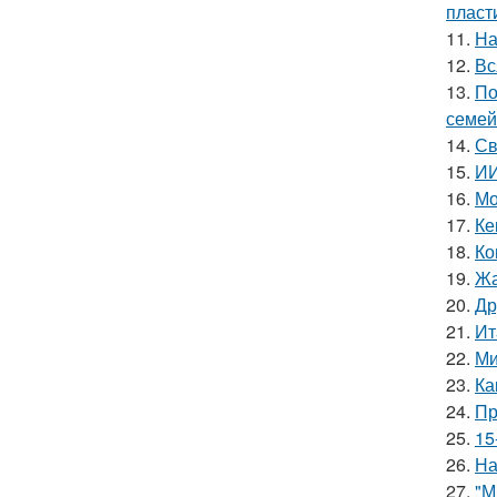
пласт
11.
На
12.
Вс
13.
По
семей
14.
Св
15.
ИИ
16.
Мо
17.
Ке
18.
Ко
19.
Жа
20.
Др
21.
Ит
22.
Ми
23.
Ка
24.
Пр
25.
15
26.
На
27.
"М