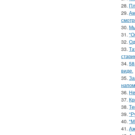
28.
Пл
29.
Ам
смотр
30.
Мы
31.
"О
32.
Од
33.
Та
стари
34.
58
виде.
35.
За
напом
36.
Не
37.
Кр
38.
Те
39.
"Р
40.
"М
41.
Аж