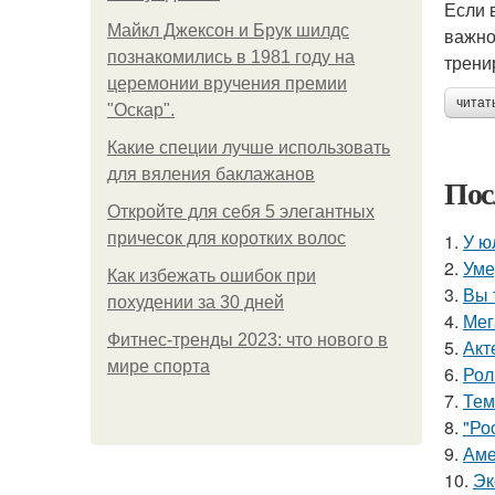
Если 
Майкл Джексон и Брук шилдс
важно
познакомились в 1981 году на
трени
церемонии вручения премии
читат
"Оскар".
Какие специи лучше использовать
для вяления баклажанов
Пос
Откройте для себя 5 элегантных
причесок для коротких волос
1.
У ю
2.
Уме
Как избежать ошибок при
3.
Вы 
похудении за 30 дней
4.
Мег
Фитнес-тренды 2023: что нового в
5.
Акт
мире спорта
6.
Рол
7.
Тем
8.
"Ро
9.
Аме
10.
Эк