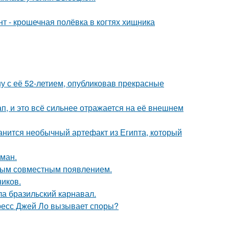
 - крошечная полёвка в когтях хищника
у с её 52-летием, опубликовав прекрасные
, и это всё сильнее отражается на её внешнем
анится необычный артефакт из Египта, который
оман.
вым совместным появлением.
ников.
ла бразильский карнавал.
ресс Джей Ло вызывает споры?