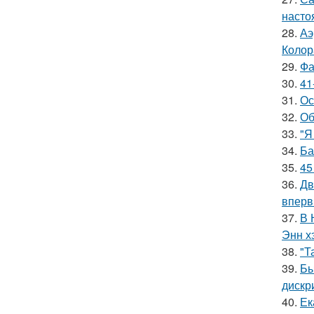
насто
28.
Аэ
Колор
29.
Фа
30.
41
31.
Ос
32.
Об
33.
"Я
34.
Ба
35.
45
36.
Дв
вперв
37.
В 
Энн х
38.
"Т
39.
Бы
дискр
40.
Ек