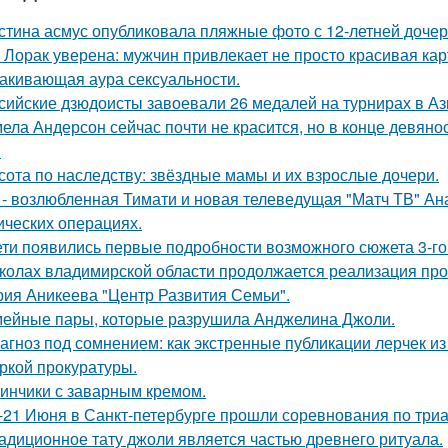
стина асмус опубликовала пляжные фото с 12-летней дочер
 Лорак уверена: мужчин привлекает не просто красивая карт
акивающая аура сексуальности.
сийские дзюдоисты завоевали 26 медалей на турнирах в Аз
ела Андерсон сейчас почти не красится, но в конце девяно
.
сота по наследству: звёздные мамы и их взрослые дочери.
 - возлюбленная Тимати и новая телеведущая "Матч ТВ" Ан
ических операциях.
ети появились первые подробности возможного сюжета 3-го 
колах владимирской области продолжается реализация про
рия Аникеева "Центр Развития Семьи".
ейные пары, которые разрушила Анджелина Джоли.
агноз под сомнением: как экстренные публикации лерчек из
ркой прокуратуры.
инчики с заварным кремом.
-21 Июня в Санкт-петербурге прошли соревнования по триа
адиционное тату джоли является частью древнего ритуала.