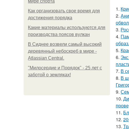
мире спорта
1.
Кри
Как организовать свое время для
2.
Ани
достижения порядка
обвол
Какие материалы используются для
3.
Рос
производства поясов вулкан
4.
Пам
образ
В Сиднее возвели самый высокий
5.
Кра
деревянный небоскреб в мире -
6.
Экс
Atlassian Central.
пласт
"Милосердие и Порядок" - 25 лет с
7.
В с
заботой о земляках!
8.
В ш
Григо
9.
Сем
10.
Ди
прове
11.
Бл
12.
20
13.
Тр