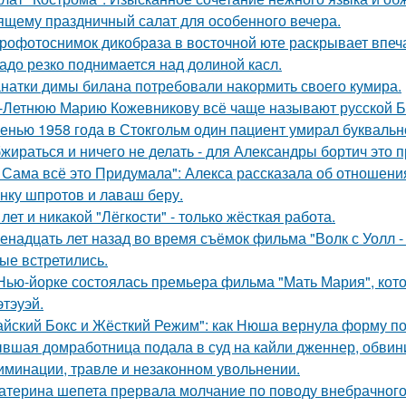
ящему праздничный салат для особенного вечера.
рофотоснимок дикобpaза в восточной юте раскрывает впеч
адо резко поднимается над долиной касл.
натки димы билана потребовали накормить своего кумира.
-Летнюю Марию Кожевникову всё чаще называют русской Б
енью 1958 года в Стокгольм один пациент умирал буквальн
жираться и ничего не делать - для Александры бортич это п
 Сама всё это Придумала": Алекса рассказала об отношения
нку шпротов и лаваш беру.
 лет и никакой "Лёгкости" - только жёсткая работа.
енадцать лет назад во время съёмок фильма "Волк с Уолл -
ые встретились.
Нью-йорке состоялась премьера фильма "Мать Мария", кот
этэуэй.
айский Бокс и Жёсткий Режим": как Нюша вернула форму по
вшая домработница подала в суд на кайли дженнер, обвини
иминации, травле и незаконном увольнении.
атерина шепета прервала молчание по поводу внебрачного