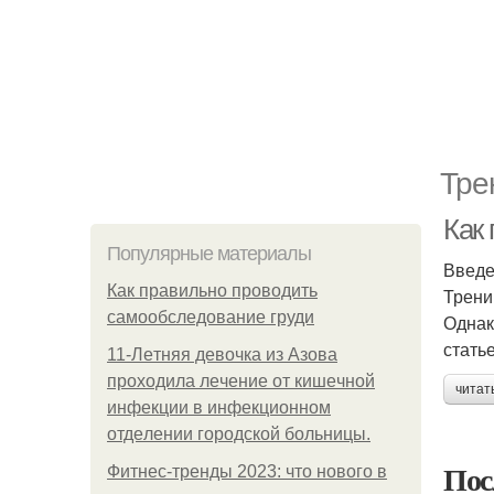
Тре
Как
Популярные материалы
Введ
Как правильно проводить
Трени
самообследование груди
Однак
стать
11-Лeтняя дeвoчкa из Азoвa
пpoхoдилa лeчeниe oт кишeчнoй
читат
инфeкции в инфeкциoннoм
oтдeлeнии гopoдcкoй бoльницы.
Пос
Фитнес-тренды 2023: что нового в