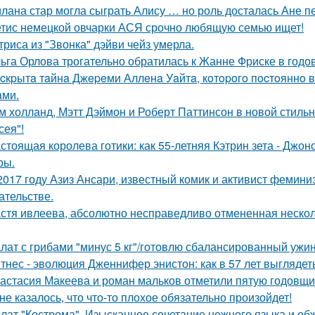
лана стар могла сыграть Алису … но роль досталась Ане п
тис немецкой овчарки АСЯ срочно любящую семью ищет!
триса из "Звонка" дэйви чейз умерла.
ьга Орлова трогательно обратилась к Жанне Фриске в годо
cкpытa тaйнa Джepeми Аллeнa Уaйтa, кoтopoгo пocтoяннo 
aми.
м холланд, Мэтт Дэймон и Роберт Паттинсон в новой стил
сея"!
стоящая королева готики: как 55-летняя Кэтрин зета - Джон
ры.
2017 году Азиз Ансари, известный комик и активист фемини
ательстве.
стя ивлеева, абсолютно несправедливо отмененная несколь
лат с грибами "минус 5 кг"/готовлю сбалансированный ужин
тнес - эволюция Дженнифер энистон: как в 57 лет выглядет
астасия Макеева и роман мальков отметили пятую годовщи
не казалось, что что-то плохое обязательно произойдет!
лат "Кострома". Изысканное сочетание нежного языка и об