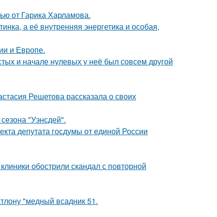
ью от Гарика Харламова.
инка, а её внутренняя энергетика и особая,
ии и Европе.
стых и начале нулевых у неё был совсем другой
астасия Решетова рассказала о своих
сезона "Уэнсдей".
екта депутата госдумы от единой России
 клиники обострили скандал с повторной
тлону "медный всадник 51.