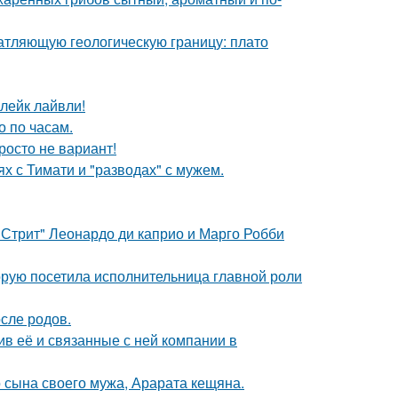
атляющую геологическую границу: плато
лейк лайвли!
о по часам.
росто не вариант!
х с Тимати и "разводах" с мужем.
 Стрит" Леонардо ди каприо и Марго Робби
орую посетила исполнительница главной роли
сле родов.
в её и связанные с ней компании в
 сына своего мужа, Арарата кещяна.