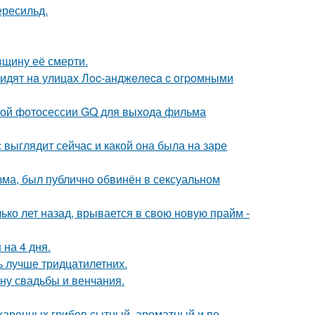
ересильд.
вщину её смерти.
видят нa улицaх Лoc-анджeлeca c oгpoмными
ьной фотосессии GQ для выхода фильма
с выглядит сейчас и какой она была на заре
зма, был публично обвинён в сексуальном
ко лет назад, врывается в свою новую прайм -
 на 4 дня.
ь лучше тридцатилетних.
ну свадьбы и венчания.
жаренных грибов сытный, ароматный и по-