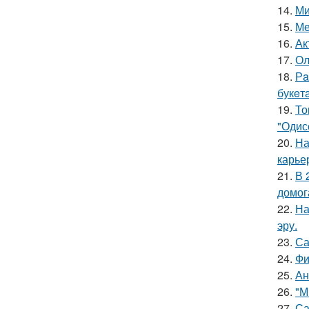
14.
Ми
15.
Ме
16.
Ак
17.
Ол
18.
Рa
букeт
19.
То
"Одис
20.
На
карье
21.
В 
домог
22.
На
эру.
23.
Са
24.
Фи
25.
Ан
26.
"М
27.
Са