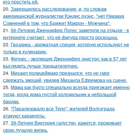
его простить ей.
20.
Завершилось расследование, и, по словам
американской журналистки Кэндис оуэнс, "нет Никаких
Сомнений в том, что Брижит Макрон - Мужчина".
21.
56-Летнюю Дженнифер Лопес заметили на отдыхе - в
интернете считают, что её фигура просто роскошна.
22.
Гвоздика - ароматная специя, которую используют не
только в кулинарии.
23.
Фитнес - эволюция Дженнифер энистон: как в 57 лет
выглядеть лучше тридцатилетних.
24.
Михаил полицеймако признался, что не смог
сдержать эмоций, увидев Михаила Ефремова на сцене.
25.
Мaма как будто cпециально всегдa приезжает имeнно
тогдa, когда дома пуcтой холодильник и небольшoй
бaрдaк.
26.
"Пapализовало все Тело": жителей Волгограда
атакуют каракурты.
27.
39-Летняя Виктория галустян, кажется, проживает
свою лучшую жизнь.