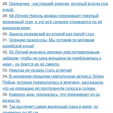
28.
Одуванчик - настоящий эликсир, который всегда под
рукой.
29.
58-Летняя Николь кидман переживает тяжёлый
жизненный этап, и это всё сильнее отражается на её
внешнем виде.
30.
Данила козловский во второй раз папой стал.
31.
Осенние разносолы. Мы готовим по мотивам
корейской кухни!
32.
55-Летний мужчина окружил дом пятиметровым
забором, чтобы ни одна женщина не приблизилась к
нему - он боится их до смерти.
33.
Никогда не поздно стать атлетом!
34.
В недавнем прошлом симпатичная актриса Эллен
Пейдж, которая превратилась в мужчину, рассказала,
что на операцию её подтолкнули голоса в голове.
35.
Кэмерон диас призналась, что переживает из-за
возраста.
36.
Так выглядит самая маленькая пара в мире, их
примерно по 90 см.