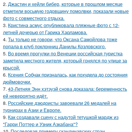
2.
Джастин и хейли бибер, которые в прошлом месяце
отметили восьмую годовщину помолвки, показали новые
фото с совместного отдыха.
3.
Кристина асмус опубликовала пляжные фото с 12-
летней дочерью от Гарика Харламова.
4.
Ты только не говори, что Оксана Самойлова тоже
попала в клуб поклонниц Данилы Козловского.
5.
Во время прогулки по Венеции российская туристка
заметила местного жителя, который гонялся по улице за
крысой.
6.
Ксения Собчак призналась, как похудела до состояния
дюймовочки.
7.
43-Летняя Энн хэтэуэй снова доказала: беременность
ей невероятно идёт.
8.
Российские дзюдоисты завоевали 26 медалей на
турнирах в Азии и Европе.
9.
Как создавали сцену с надутой тетушкой мардж из
"Гарри Поттер и Узник Азкабана"?
10.
Последовав примеру скандинавских стран,