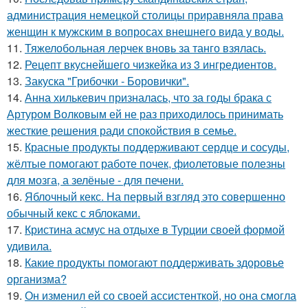
администрация немецкой столицы приравняла права
женщин к мужским в вопросах внешнего вида у воды.
11.
Тяжелобольная лерчек вновь за танго взялась.
12.
Рецепт вкуснейшего чизкейка из 3 ингредиентов.
13.
Закуска "Грибочки - Боровички".
14.
Анна хилькевич призналась, что за годы брака с
Артуром Волковым ей не раз приходилось принимать
жесткие решения ради спокойствия в семье.
15.
Красные продукты поддерживают сердце и сосуды,
жёлтые помогают работе почек, фиолетовые полезны
для мозга, а зелёные - для печени.
16.
Яблочный кекс. На первый взгляд это совершенно
обычный кекс с яблоками.
17.
Кристина асмус на отдыхе в Турции своей формой
удивила.
18.
Какие продукты помогают поддерживать здоровье
организма?
19.
Он изменил ей со своей ассистенткой, но она смогла