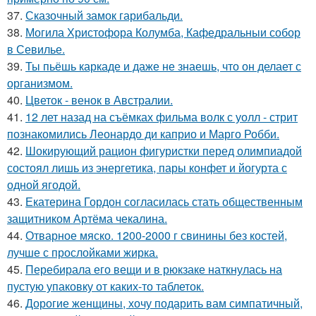
37.
Сказочный замок гарибальди.
38.
Могила Христофора Колумба, Кафедральныи собор
в Севилье.
39.
Ты пьёшь каркаде и даже не знаешь, что он делает с
организмом.
40.
Цветок - венок в Австралии.
41.
12 лет назад на съёмках фильма волк с уолл - стрит
познакомились Леонардо ди каприо и Марго Робби.
42.
Шокирующий рацион фигуристки перед олимпиадой
состоял лишь из энергетика, пары конфет и йогурта с
одной ягодой.
43.
Екатерина Гордон согласилась стать общественным
защитником Артёма чекалина.
44.
Отварное мяско. 1200-2000 г свинины без костей,
лучше с прослойками жирка.
45.
Перебирала его вещи и в рюкзаке наткнулась на
пустую упаковку от каких-то таблеток.
46.
Дорогие женщины, хочу подарить вам симпатичный,