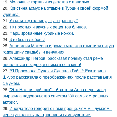
19.
Молочные коржики из детства с ванилью.
20.
Кристина асмус на отдыхе в Турции своей формой
удивила.
21.
Узнали эту голливудскую красотку?
22.
10 простых и вкусных рецептов блинов.
23.
Фаршированные куриные ножки.
24.
Это была любовь!
25.
Анастасия Макеева и роман мальков отметили пятую
годовщину свадьбы и венчания.
26.
Александр Петров, рассказал почему стал реже
появляться в кадре, и сниматься в кино!
27.
"Я Проколола Пупок и Сделала Губы": Екатерина
Шкуро рассказала о преображениях после расставания
с мужем.
28.
"Это Настоящий шок": 16-летняя Анна пересильд
выразила недовольство списком "30 самых страшных
актрис".
29.
Иногда тело говорит с нами проще, чем мы думаем -
через усталость, настроение и самочувствие.