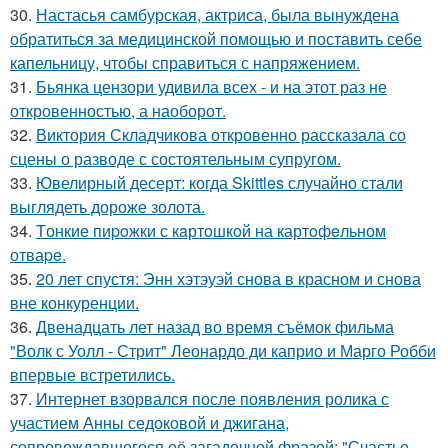
30.
Настасья самбурская, актриса, была вынуждена
обратиться за медицинской помощью и поставить себе
капельницу, чтобы справиться с напряжением.
31.
Бьянка цензори удивила всех - и на этот раз не
откровенностью, а наоборот.
32.
Виктория Складчикова откровенно рассказала со
сцены о разводе с состоятельным супругом.
33.
Ювелирный десерт: когда Skittles случайно стали
выглядеть дороже золота.
34.
Tонкие пиpoжки с кaртoшкoй на картoфeльном
отваpe.
35.
20 лет спустя: Энн хэтэуэй снова в красном и снова
вне конкуренции.
36.
Двенадцать лет назад во время съёмок фильма
"Волк с Уолл - Стрит" Леонардо ди каприо и Марго Робби
впервые встретились.
37.
Интернет взорвался после появления ролика с
участием Анны седоковой и джигана,
сопровождавшегося её загадочной фразой: "Счастье