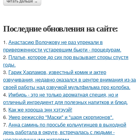
читать дальше →
Последние обновления на сайте:
1.
Анастасию Волочкову не раз упрекали в
приверженности устаревшим бьюти - процедурам.
2.
Платье, которое до сих пор вызывает споры спустя
годы.
3.
Гарик Харламов, известный комик и актер
озвучивания, недавно оказался в центре внимания из-за
своей работы над озвучкой мультфильма про колобка.
4.
Имбирь - это не только ароматная специя, но и
отличный ингредиент для полезных напитков и блюд.
5.
Как же хороша энн хэтэуэй!
6.
Умер режиссёр "Маски" и "царя скорпионов".
7.
Анна саминь по просьбе кольчугинцев в выходной
день работала в округе, встречалась с людьми -
неравнодушными жителями.