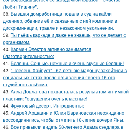
Любит Тишину".
38.
Бывшая домработница подала в суд на кайли
дженнер, обвинив её и связанные с ней компании в
дискриминации, травле и незаконном увольнении.
39.
Ты пьёшь каркаде и даже не знаешь, что он делает с
организмом.
40.
Кармен Электра активно занимается
благотворительностью:
41.
Беляши. Сочные, нежные и очень вкусные беляши!
42.
"Плесень Хайпует" - 67-летнюю мадонну захейтили в
социальных сетях после объявления своего 15-ого
студийного альбома.
43.
Алла Довлатова похвасталась результатом интимной
пластики: "ощущения очень классные!
44.
Фруктовый десерт. Ингредиенты:
45.
Андрей Аршавин и Юлия Барановская неожиданно
воссоединились, чтобы отметить 18-летие дочери Яны.
46.
Все привыкли видеть 58-летнего Адама сэндлера в