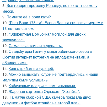
8.
Все говорят про жену Роналду, но никто - про жену
месси.
9.
Помните её в роли кати?
10.
"Рост Вани 175 см": Елена Ваенга снялась с мужем и
13-летним сыном.
11.
"Эффектная Бомбочка" могилой для двоих
закончилась.
12.
Самая счастливая черепашка.
13.
Свадьбу иды Галич у мидаграбинского озера в
Осетии интернет встретил не аплодисментами, а
обвинениями.
14.
Киш с грибами и курицей.
15.
Можно выдыхать: слухи не подтвердились и наши
молитвы были услышаны.
16.
Кабачковые оладьи с шампиньонами.
17.
Жареная картошка Отдыхает "Хозяйка".
18.
На матче сборной США камера показала двух
девушек - и футбол отошёл на второй план.