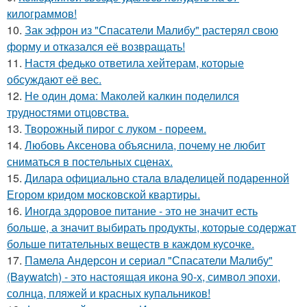
килограммов!
10.
Зак эфрон из "Спасатели Малибу" растерял свою
форму и отказался её возвращать!
11.
Настя федько ответила хейтерам, которые
обсуждают её вес.
12.
Не один дома: Маколей калкин поделился
трудностями отцовства.
13.
Творожный пирог с луком - пореем.
14.
Любовь Аксенова объяснила, почему не любит
сниматься в постельных сценах.
15.
Дилара официально стала владелицей подаренной
Егором кридом московской квартиры.
16.
Иногда здоровое питание - это не значит есть
больше, а значит выбирать продукты, которые содержат
больше питательных веществ в каждом кусочке.
17.
Памела Андерсон и сериал "Спасатели Малибу"
(Baywatch) - это настоящая икона 90-х, символ эпохи,
солнца, пляжей и красных купальников!