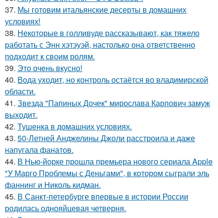
37.
Мы готовим итальянские десерты в домашних
условиях!
38.
Некоторые в голливуде рассказывают, как тяжело
работать с Энн хэтэуэй, настолько она ответственно
подходит к своим ролям.
39.
Это очень вкусно!
40.
Вода уходит, но контроль остаётся во владимирской
области.
41.
Звезда "Папиных Дочек" мирослава Карпович замуж
выходит.
42.
Тушенка в домашних условиях.
43.
50-Летней Анджелины Джоли расстроила и даже
напугала фанатов.
44.
В Нью-йорке прошла премьера нового сериала Apple
"У Марго Проблемы с Деньгами", в котором сыграли эль
фаннинг и Николь кидман.
45.
В Санкт-петербурге впервые в истории России
родилась однояйцевая четверня.