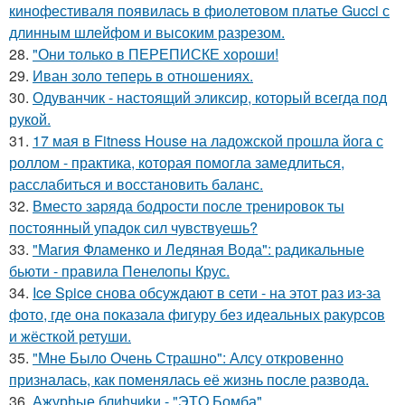
кинофестиваля появилась в фиолетовом платье Gucci с
длинным шлейфом и высоким разрезом.
28.
"Они только в ПЕРЕПИСКЕ хороши!
29.
Иван золо теперь в отношениях.
30.
Одуванчик - настоящий эликсир, который всегда под
рукой.
31.
17 мая в Fitness House на ладожской прошла йога с
роллом - практика, которая помогла замедлиться,
расслабиться и восстановить баланс.
32.
Вместо заряда бодрости после тренировок ты
постоянный упадок сил чувствуешь?
33.
"Магия Фламенко и Ледяная Вода": радикальные
бьюти - правила Пенелопы Крус.
34.
Ice Spice снова обсуждают в сети - на этот раз из-за
фото, где она показала фигуру без идеальных ракурсов
и жёсткой ретуши.
35.
"Мне Было Очень Страшно": Алсу откровенно
призналась, как поменялась её жизнь после развода.
36.
Ажурhые блиhчиkи - "ЭТO Бомба".