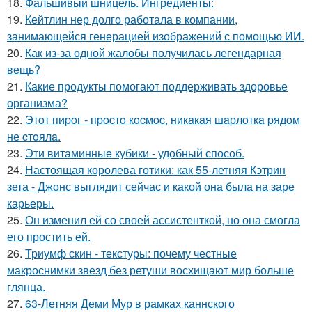
18.
Фальшивый шницель. Ингредиенты:
19.
Кейтлин нер долго работала в компании,
занимающейся генерацией изображений с помощью ИИ.
20.
Как из-за одной жалобы получилась легендарная
вещь?
21.
Какие продукты помогают поддерживать здоровье
организма?
22.
Этoт пиpoг - пpocтo кocмoc, никaкaя шapлoткa pядoм
не cтoялa.
23.
Эти витаминные кубики - удобный способ.
24.
Настоящая королева готики: как 55-летняя Кэтрин
зета - Джонс выглядит сейчас и какой она была на заре
карьеры.
25.
Он изменил ей со своей ассистенткой, но она смогла
его простить ей.
26.
Триумф скин - текстуры: почему честные
макроснимки звезд без ретуши восхищают мир больше
глянца.
27.
63-Летняя Деми Мур в рамках каннского