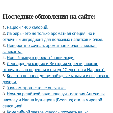
Последние обновления на сайте:
1.
Рацион 1400 калорий.
2.
Имбирь - это не только ароматная специя, но и
отличный ингредиент для полезных напитков и блюд.
3.
Невероятно сочная, ароматная и очень нежная
запеканка.
4.
Новый выпуск проекта "наши люди.
5.
Леонардо ди каприо и Виттория черетти, похоже,
окончательно перешли в статус "Серьезно и Надолго".
6.
Красота по наследству: звёздные мамы и их взрослые
дочери.
7.
9 километров - это не опечатка!
8.
Ночь за решёткой ради поцелуя - история Ангелины
николау и Ивана Кузнецова (Beerkus) стала мировой
сенсацией.
9.
Комедийной звезде удалось похудеть на 57