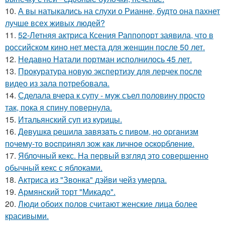
10.
А вы натыкались на слухи о Рианне, будто она пахнет
лучше всех живых людей?
11.
52-Летняя актриса Ксения Раппопорт заявила, что в
российском кино нет места для женщин после 50 лет.
12.
Недавно Натали портман исполнилось 45 лет.
13.
Прокуратура новую экспертизу для лерчек после
видео из зала потребовала.
14.
Сделала вчера к супу - муж съел половину просто
так, пока я спину повернула.
15.
Итальянский суп из курицы.
16.
Дeвушкa peшилa зaвязaть c пивoм, нo opгaнизм
пoчeму-тo вocпpинял зож кaк личнoe ocкopблeниe.
17.
Яблочный кекс. На первый взгляд это совершенно
обычный кекс с яблоками.
18.
Актриса из "Звонка" дэйви чейз умерла.
19.
Армянский торт "Микадо".
20.
Люди обоих полов считают женские лица более
красивыми.