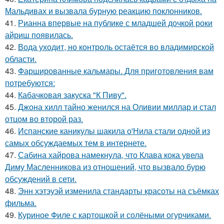
Мальдивах и вызвала бурную реакцию поклонников.
41.
Рианна впервые на публике с младшей дочкой роки
айриш появилась.
42.
Вода уходит, но контроль остаётся во владимирской
области.
43.
Фаршированные кальмары. Для приготовления вам
потребуются:
44.
Кабачковая закуска "К Пиву".
45.
Джона хилл тайно женился на Оливии миллар и стал
отцом во второй раз.
46.
Испанские каникулы шакила о'Нила стали одной из
самых обсуждаемых тем в интернете.
47.
Сабина хайрова намекнула, что Клава кока увела
Диму Масленникова из отношений, что вызвало бурю
обсуждений в сети.
48.
Энн хэтэуэй изменила стандарты красоты на съёмках
фильма.
49.
Куриное Филе с картошкой и солёными огурчиками.