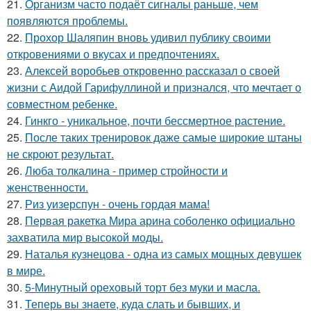
21.
Организм часто подаёт сигналы раньше, чем
появляются проблемы.
22.
Прохор Шаляпин вновь удивил публику своими
откровениями о вкусах и предпочтениях.
23.
Алексей воробьев откровенно рассказал о своей
жизни с Аидой Гарифуллиной и признался, что мечтает о
совместном ребенке.
24.
Гинкго - уникальное, почти бессмертное растение.
25.
После таких тренировок даже самые широкие штаны
не скроют результат.
26.
Люба толкалина - пример стройности и
женственности.
27.
Риз уизерспун - очень гордая мама!
28.
Первая ракетка Мира арина соболенко официально
захватила мир высокой моды.
29.
Наталья кузнецова - одна из самых мощных девушек
в мире.
30.
5-Минутный ореховый торт без муки и масла.
31.
Теперь вы знaетe, куда слать и бывших, и