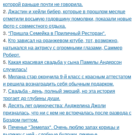
которой раньше почти не говорила.
2.
Джастин и хейли бибер, которые в прошлом месяце
отметили восьмую годовщину помолвки, показали новые
фото с совместного отдыха.
3.
"Пришла Семейка в Приличный Ресторан".
4.
Кто зависал на оранжевом ютубе, тот, возможно,
натыкался на актрису с огромными глазами, Саммер
Роберт.
5.
Какая красивая свадьба у сына Памелы Андерсон
случилась!
6.
Милана стар окончила 9-й класс с красным аттестатом
и решила вознаградить себя обычным подарком.
7.
Свадьба - день, полный эмоций, но эта история
трогает до глубины души.
8.
Десять лет одиночества: Анджелина Джоли
призналась, что ни с кем не встречалась после развода с
Брэдом питтом.
9.
Печенье "Земелах". Очень люблю запах корицы и
выпечку с ней - сдобные булочки, печенье.