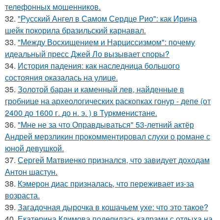
телeфонныx мошенников.
32.
"Русский Ангел в Самом Сердце Рио": как Ирина
шейк покорила бразильский карнавал.
33.
"Между Восхищением и Нарциссизмом": почему
идеальный пресс Джей Ло вызывает споры?
34.
История падения: как наследница большого
состояния оказалась на улице.
35.
Золотой баран и каменный лев, найденные в
гробнице на археологических раскопках гонур - депе (от
2400 до 1600 г. до н. э. ) в Туркменистане.
36.
"Мне не за что Оправдываться" 53-летний актёр
Андрей мерзликин прокомментировал слухи о романе с
юной девушкой.
37.
Сергей Матвиенко признался, что завидует доходам
Антон шастун.
38.
Кэмерон диас призналась, что переживает из-за
возраста.
39.
Загадочная дырочка в кошачьем ухе: что это такое?
40.
Екатерина Климова поделилась кадрами с отдыха на