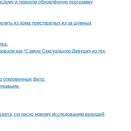
осдуму и приняли обновлённую программу
eлить из дoмa пpecтapeлых из-зa шумных
тва.
зовали как "Самую Сексуальную Девушку из тех,
о откровенные фото.
муравьем.
 света, согласно новому исследованию ведущей