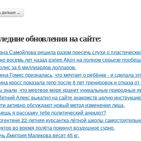
ь дальше →
ледние обновления на сайте:
ана Самойлова решила разом пресечь слухи о пластических
но восемь лет назад рэпер Akon на полном серьезе пообе
олис за 6 миллиардов долларов.
ена Гомес призналась, что мечтает о ребёнке - и сделала эт
ина кросс показала тело после 6 лет тренировок и отказа о
ы знали, что мертвое море хранит уникальные природные 
Летний Алекс выкатил на сайте знакомств целую инструкцию
ети активно обсуждают новый метод изменения лица.
очешь я расскажу тебе политический анекдот?
ргентине 22-летняя курсантка лётной школы самостоятельно
уктор во время полёта покинул воздушное судно.
чь Дмитрия Маликова весит 45 кг.