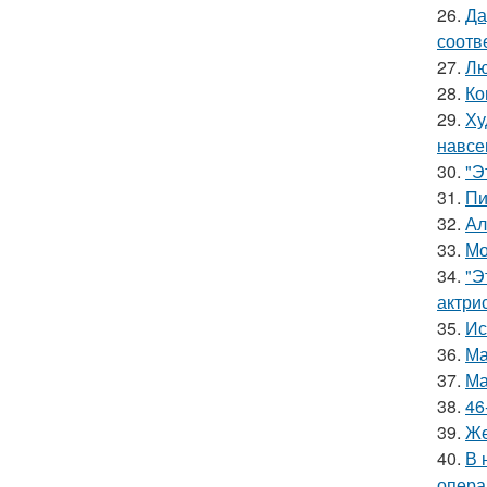
26.
Да
соотв
27.
Лю
28.
Ко
29.
Ху
навсе
30.
"Э
31.
Пи
32.
Ал
33.
Мо
34.
"Э
актрис
35.
Ис
36.
Ма
37.
Ма
38.
46
39.
Же
40.
В 
опера