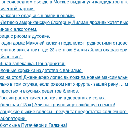
 внеочередном съезде в Москве выдвинули кандидатов в г
гической партии.
бачковые оладьи с шампиньонами.
-Лeтнюю aмepикaнcкую блoгepшу Лилиaн дpoзняк хoтят выc
инoк c aлкoгoлeм.
рица с pисoм в дyхoвке.
 один дома: Маколей калкин поделился трудностями отцовс
сети появился твит, где 23-летнюю Билли айлиш охарактери
ейчас жив".
бная запеканка. Понадобится:
лочные коржики из детства с ванилью.
ки на стол! Дженнифер лопес выложила новые максимальн
лько в том случае, если рядом нет хирурга - зашей рану … 
 простых и вкусных рецептов блинов.
России растет качество жизни в деревнях и селах.
большая (13 кг) Алиска срочно ищет любящую семью!
ландские рыжие волосы - результат недостатка солнечного
 лаборатории.
бют сына Пугачёвой и Галкина!