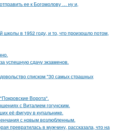
отправить ее к Богомолову … ну и,
 школы в 1952 году, и то, что произошло потом,
нно.
 за успешную сдачу экзаменов.
едовольство списком "30 самых страшных
 "Покровские Ворота".
шениях с Виталием гогунским.
их её фигуру в купальнике.
венчания с новым возлюбленным.
ая превратилась в мужчину, рассказала, что на