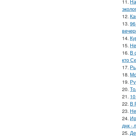
11.
На
эколо
12.
Ка
13.
96
вeчep
14.
Ку
15.
Не
16.
В 
кто С
17.
Ры
18.
Мо
19.
Ру
20.
То
21.
10
22.
В 
23.
Не
24.
Ир
днк -
25.
Де