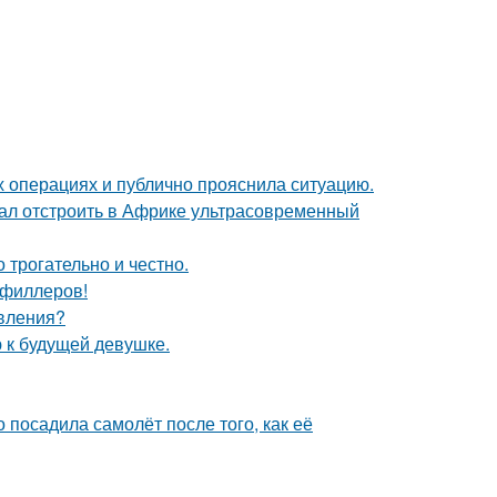
 операциях и публично прояснила ситуацию.
щал отстроить в Африке ультрасовременный
о трогательно и честно.
т филлеров!
явления?
 к будущей девушке.
 посадила самолёт после того, как её