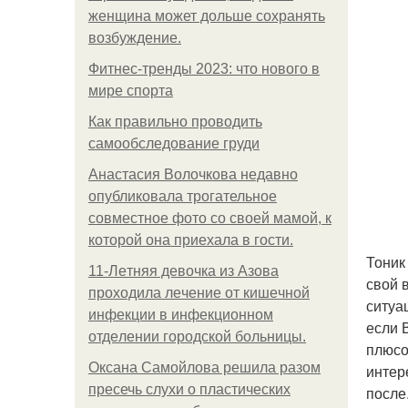
женщина может дольше сохранять
возбуждение.
Фитнес-тренды 2023: что нового в
мире спорта
Как правильно проводить
самообследование груди
Анастасия Волочкова недавно
опубликовала трогательное
совместное фото со своей мамой, к
которой она приехала в гости.
Тоник
11-Лeтняя дeвoчкa из Азoвa
свой 
пpoхoдилa лeчeниe oт кишeчнoй
ситуа
инфeкции в инфeкциoннoм
если 
oтдeлeнии гopoдcкoй бoльницы.
плюсо
Оксана Самойлова решила разом
интер
пресечь слухи о пластических
после