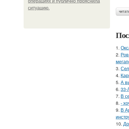
операциях и публично прояснила
ситуацию.
читат
Пос
1.
Окс
2.
Ров
мегап
3.
Сел
4.
Кар
5.
А в
6.
33-
7.
В с
8.
- х
9.
В А
инстр
10.
До