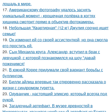
лошадь в мире.
17.
Американскому фотографу удалось заснять
уникальный момент - крошечная полёвка в когтях
хищника смотрит прямо в объектив фотокамеры.
18.
Небольшая "Квартирная" (12 кг) Джулия срочно ищет
семью!
19.
Он изменил ей со своей ассистенткой, но она смогла
его простить ей.
20.
Сын Михаила круга, Александр, вступил в брак с
девушкой, с которой познакомился на шоу "давай
поженимся!
21.
В южной Корее придумали свой вариант борьбы с
буллингом.
22.
Билли айлиш впервые так откровенно рассказала о
жизни с синдромом туретта.
23.
Одуванчик - настоящий эликсир, который всегда под
рукой.
24.
Загадочный артефакт. В музее древностей в
Нидерландах, хранится необычный артефакт из Египта,