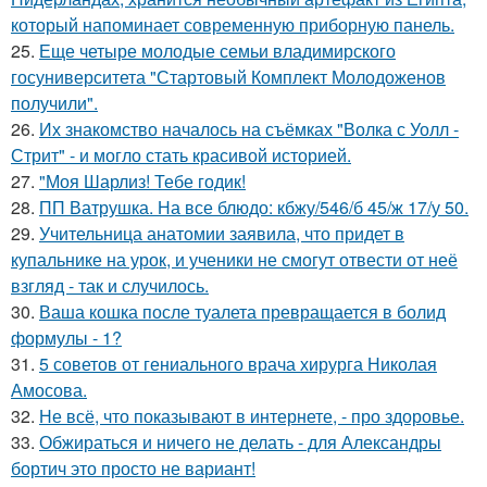
который напоминает современную приборную панель.
25.
Еще четыре молодые семьи владимирского
госуниверситета "Стартовый Комплект Молодоженов
получили".
26.
Их знакомство началось на съёмках "Волка с Уолл -
Стрит" - и могло стать красивой историей.
27.
"Моя Шарлиз! Тебе годик!
28.
ПП Ватрушка. На все блюдо: кбжу/546/б 45/ж 17/у 50.
29.
Учительница анатомии заявила, что придет в
купальнике на урок, и ученики не смогут отвести от неё
взгляд - так и случилось.
30.
Ваша кошка после туалета превращается в болид
формулы - 1?
31.
5 советов от гениального врача хирурга Николая
Амосова.
32.
Не всё, что показывают в интернете, - про здоровье.
33.
Обжираться и ничего не делать - для Александры
бортич это просто не вариант!