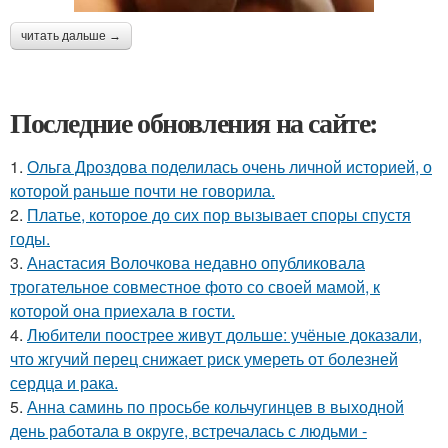
читать дальше →
Последние обновления на сайте:
1.
Ольга Дроздова поделилась очень личной историей, о
которой раньше почти не говорила.
2.
Платье, которое до сих пор вызывает споры спустя
годы.
3.
Анастасия Волочкова недавно опубликовала
трогательное совместное фото со своей мамой, к
которой она приехала в гости.
4.
Любители поострее живут дольше: учёные доказали,
что жгучий перец снижает риск умереть от болезней
сердца и рака.
5.
Анна саминь по просьбе кольчугинцев в выходной
день работала в округе, встречалась с людьми -