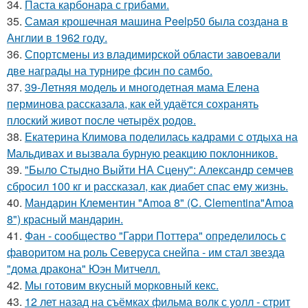
34.
Паста карбонара с грибами.
35.
Самая крошечная машинa Peelp50 была созданa в
Англии в 1962 году.
36.
Спортсмены из владимирской области завоевали
две награды на турнире фсин по самбо.
37.
39-Летняя модель и многодетная мама Елена
перминова рассказала, как ей удаётся сохранять
плоский живот после четырёх родов.
38.
Екатерина Климова поделилась кадрами с отдыха на
Мальдивах и вызвала бурную реакцию поклонников.
39.
"Было Стыдно Выйти НА Сцену": Александр семчев
сбросил 100 кг и рассказал, как диабет спас ему жизнь.
40.
Мандарин Клементин "Amoa 8" (C. Clementina"Amoa
8") красный мандарин.
41.
Фан - сообщество "Гарри Поттера" определилось с
фаворитом на роль Северуса снейпа - им стал звезда
"дома дракона" Юэн Митчелл.
42.
Мы готовим вкусный морковный кекс.
43.
12 лет назад на съёмках фильма волк с уолл - стрит