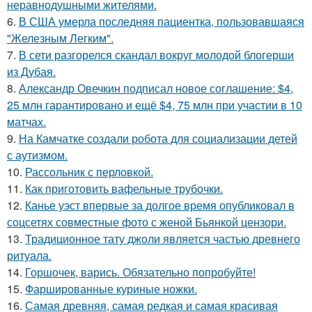
неравнодушными жителями.
6.
В США умерла последняя пациентка, пользовавшаяся
"Железным Легким".
7.
В сети разгорелся скандал вокруг молодой блогерши
из Дубая.
8.
Александр Овечкин подписал новое соглашение: $4,
25 млн гарантировано и ещё $4, 75 млн при участии в 10
матчах.
9.
На Камчатке создали робота для социализации детей
с аутизмом.
10.
Рассольник с перловкой.
11.
Как приготовить вафельные трубочки.
12.
Канье уэст впервые за долгое время опубликовал в
соцсетях совместные фото с женой Бьянкой цензори.
13.
Традиционное тату джоли является частью древнего
ритуала.
14.
Горшочек, варись. Обязательно попробуйте!
15.
Фаршированные куриные ножки.
16.
Самая древняя, самая редкая и самая красивая