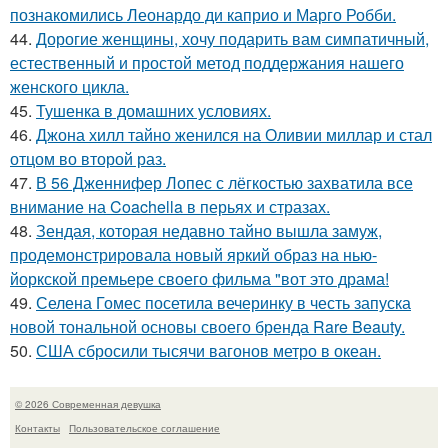
познакомились Леонардо ди каприо и Марго Робби.
44.
Дорогие женщины, хочу подарить вам симпатичный,
естественный и простой метод поддержания нашего
женского цикла.
45.
Тушенка в домашних условиях.
46.
Джона хилл тайно женился на Оливии миллар и стал
отцом во второй раз.
47.
В 56 Дженнифер Лопес с лёгкостью захватила все
внимание на Coachella в перьях и стразах.
48.
Зендая, которая недавно тайно вышла замуж,
продемонстрировала новый яркий образ на нью-
йоркской премьере своего фильма "вот это драма!
49.
Селена Гомес посетила вечеринку в честь запуска
новой тональной основы своего бренда Rare Beauty.
50.
США сбросили тысячи вагонов метро в океан.
© 2026 Современная девушка
Контакты
Пользовательское соглашение