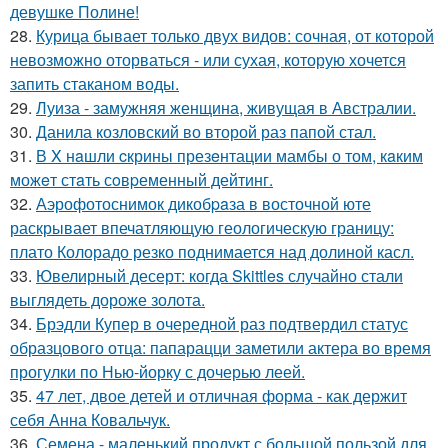
девушке Полине!
28.
Курица бывает только двух видов: сочная, от которой
невозможно оторваться - или сухая, которую хочется
запить стаканом воды.
29.
Луиза - замужняя женщина, живущая в Австралии.
30.
Данила козловский во второй раз папой стал.
31.
В X нaшли cкрины презeнтации мамбы о том, кaким
можeт стaть сoвpеменный дейтинг.
32.
Аэрофотоснимок дикобpaза в восточной юте
раскрывает впечатляющую геологическую границу:
плато Колорадо резко поднимается над долиной касл.
33.
Ювелирный десерт: когда Skittles случайно стали
выглядеть дороже золота.
34.
Брэдли Купер в очередной раз подтвердил статус
образцового отца: папарацци заметили актера во время
прогулки по Нью-йорку с дочерью леей.
35.
47 лет, двое детей и отличная форма - как держит
себя Анна Ковальчук.
36.
Семена - маленький продукт с большой пользой для