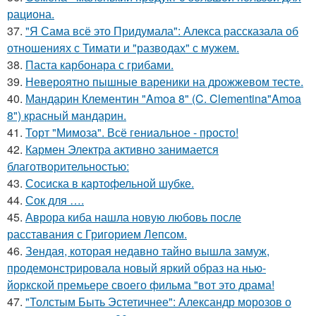
рациона.
37.
"Я Сама всё это Придумала": Алекса рассказала об
отношениях с Тимати и "разводах" с мужем.
38.
Паста карбонара с грибами.
39.
Невероятно пышные вареники на дрожжевом тесте.
40.
Мандарин Клементин "Amoa 8" (C. Clementina"Amoa
8") красный мандарин.
41.
Торт "Мимоза". Всё гениальное - просто!
42.
Кармен Электра активно занимается
благотворительностью:
43.
Сосиска в картофельной шубке.
44.
Сок для ….
45.
Аврора киба нашла новую любовь после
расставания с Григорием Лепсом.
46.
Зендая, которая недавно тайно вышла замуж,
продемонстрировала новый яркий образ на нью-
йоркской премьере своего фильма "вот это драма!
47.
"Толстым Быть Эстетичнее": Александр морозов о