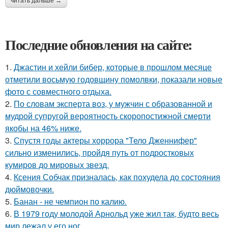
читать дальше →
Последние обновления на сайте:
1.
Джастин и хейли бибер, которые в прошлом месяце
отметили восьмую годовщину помолвки, показали новые
фото с совместного отдыха.
2.
По словам эксперта воз, у мужчин с образованной и
мудрой супругой вероятность скоропостижной смерти
якобы на 46% ниже.
3.
Спустя годы актеры хоррора "Тело Дженнифер"
сильно изменились, пройдя путь от подростковых
кумиров до мировых звезд.
4.
Ксения Собчак призналась, как похудела до состояния
дюймовочки.
5.
Банан - не чемпион по калию.
6.
В 1979 году молодой Арнольд уже жил так, будто весь
мир лежал у его ног.