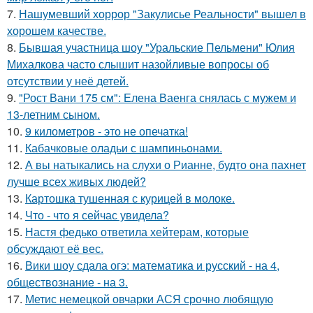
7.
Нашумевший хоррор "Закулисье Реальности" вышел в
хорошем качестве.
8.
Бывшая участница шоу "Уральские Пельмени" Юлия
Михалкова часто слышит назойливые вопросы об
отсутствии у неё детей.
9.
"Рост Вани 175 см": Елена Ваенга снялась с мужем и
13-летним сыном.
10.
9 километров - это не опечатка!
11.
Кабачковые оладьи с шампиньонами.
12.
А вы натыкались на слухи о Рианне, будто она пахнет
лучше всех живых людей?
13.
Картошка тушенная с курицей в молоке.
14.
Что - что я сейчас увидела?
15.
Настя федько ответила хейтерам, которые
обсуждают её вес.
16.
Вики шоу сдала огэ: математика и русский - на 4,
обществознание - на 3.
17.
Метис немецкой овчарки АСЯ срочно любящую