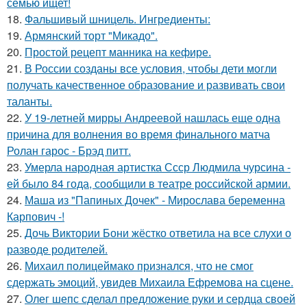
семью ищет!
18.
Фальшивый шницель. Ингредиенты:
19.
Армянский торт "Микадо".
20.
Простой рецепт манника на кефире.
21.
В России созданы все условия, чтобы дети могли
получать качественное образование и развивать свои
таланты.
22.
У 19-летней мирры Андреевой нашлась еще одна
причина для волнения во время финального матча
Ролан гарос - Брэд питт.
23.
Умерла народная артистка Ссср Людмила чурсина -
ей было 84 года, сообщили в театре российской армии.
24.
Маша из "Папиных Дочек" - Мирослава беременна
Карпович -!
25.
Дочь Виктории Бони жёстко ответила на все слухи о
разводе родителей.
26.
Михаил полицеймако признался, что не смог
сдержать эмоций, увидев Михаила Ефремова на сцене.
27.
Олег шепс сделал предложение руки и сердца своей