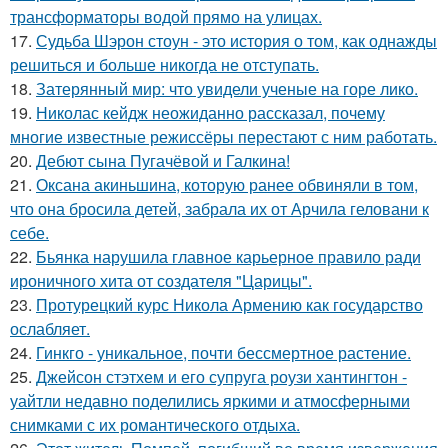
трансформаторы водой прямо на улицах.
17.
Судьба Шэрон стоун - это история о том, как однажды
решиться и больше никогда не отступать.
18.
Затерянный мир: что увидели ученые на горе лико.
19.
Николас кейдж неожиданно рассказал, почему
многие известные режиссёры перестают с ним работать.
20.
Дебют сына Пугачёвой и Галкина!
21.
Оксана акиньшина, которую ранее обвиняли в том,
что она бросила детей, забрала их от Арчила геловани к
себе.
22.
Бьянка нарушила главное карьерное правило ради
ироничного хита от создателя "Царицы".
23.
Протурецкий курс Никола Армению как государство
ослабляет.
24.
Гинкго - уникальное, почти бессмертное растение.
25.
Джейсон стэтхем и его супруга роузи хантингтон -
уайтли недавно поделились яркими и атмосферными
снимками с их романтического отдыха.