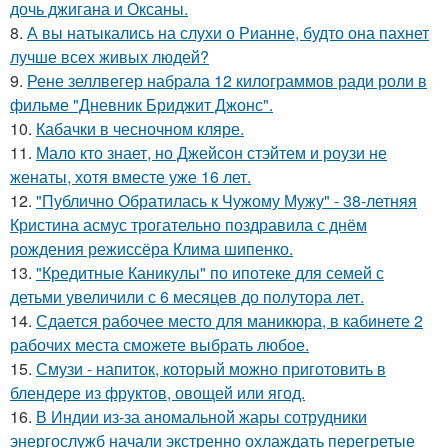
дочь джигана и Оксаны.
8.
А вы натыкались на слухи о Рианне, будто она пахнет
лучше всех живых людей?
9.
Рене зеллвегер набрала 12 килограммов ради роли в
фильме "Дневник Бриджит Джонс".
10.
Кабачки в чесночном кляре.
11.
Мало кто знает, но Джейсон стэйтем и роузи не
женаты, хотя вместе уже 16 лет.
12.
"Публично Обратилась к Чужому Мужу" - 38-летняя
Кристина асмус трогательно поздравила с днём
рождения режиссёра Клима шипенко.
13.
"Кредитные Каникулы" по ипотеке для семей с
детьми увеличили с 6 месяцев до полутора лет.
14.
Сдается рабочее место для маникюра, в кабинете 2
рабочих места сможете выбрать любое.
15.
Смузи - напиток, который можно приготовить в
блендере из фруктов, овощей или ягод.
16.
В Индии из-за аномальной жары сотрудники
энергослужб начали экстренно охлаждать перегретые