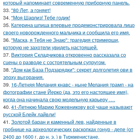
который напоминает современную приборную панель.
33.
"80 Лет, а гоняет!
34.
"Моя Шарлиз! Тебе годик!
35.
Катерина шпица впервые продемонстрировала лицо
своего новорожденного мальчика и сообщила его имя.
36.
"Маска, я Тебя не Знаю": трагедия стримерши,
которую не захотели увидеть настоящей.
37.
Виктория Складчикова откровенно рассказала со
сцены о разводе с состоятельным супругом.
38.
"Дом как База Подзарядки": секрет долголетия ови в
эпоху выгорания.
39.
16-Летняя Мелания кнавс - ныне Мелания трамп - на
фотографии стане Йерко (да, это его настоящее имя),
когда она начинала свою модельную карьеру ….
40.
41-Летнюю Марию Кожевникову всё чаще называют
русской Блейк лайвли!
41.
Золотой баран и каменный лев, найденные в
гробнице на археологических раскопках гонур - депе (от
2400 до 1600 г. до н. э. ) в Туркменистане.