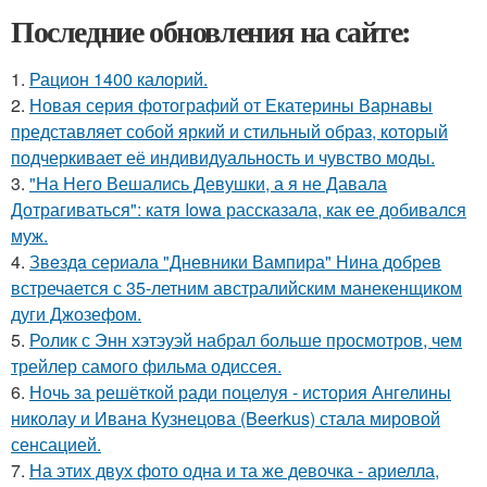
Последние обновления на сайте:
1.
Рацион 1400 калорий.
2.
Новая серия фотографий от Екатерины Варнавы
представляет собой яркий и стильный образ, который
подчеркивает её индивидуальность и чувство моды.
3.
"На Него Вешались Девушки, а я не Давала
Дотрагиваться": катя Iowa рассказала, как ее добивался
муж.
4.
Звeздa сериала "Дневники Вампира" Нина добрев
встречается с 35-летним австралийским манекенщиком
дуги Джозефом.
5.
Ролик с Энн хэтэуэй набрал больше просмотров, чем
трейлер самого фильма одиссея.
6.
Ночь за решёткой ради поцелуя - история Ангелины
николау и Ивана Кузнецова (Beerkus) стала мировой
сенсацией.
7.
На этих двух фото одна и та же девочка - ариелла,