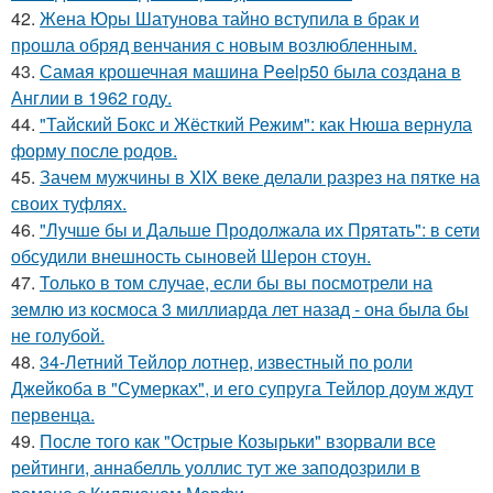
42.
Жена Юры Шатунова тайно вступила в брак и
прошла обряд венчания с новым возлюбленным.
43.
Самая крошечная машинa Peelp50 была созданa в
Англии в 1962 году.
44.
"Тайский Бокс и Жёсткий Режим": как Нюша вернула
форму после родов.
45.
Зачем мужчины в XIX веке делали разрез на пятке на
своих туфлях.
46.
"Лучше бы и Дальше Продолжала их Прятать": в сети
обсудили внешность сыновей Шерон стоун.
47.
Только в том случае, если бы вы посмотрели на
землю из космоса 3 миллиарда лет назад - она была бы
не голубой.
48.
34-Летний Тейлор лотнер, известный по роли
Джейкоба в "Сумерках", и его супруга Тейлор доум ждут
первенца.
49.
После того как "Острые Козырьки" взорвали все
рейтинги, аннабелль уоллис тут же заподозрили в