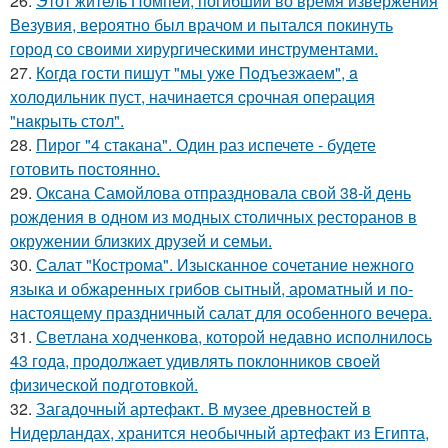
26.
Этот житель Помпей, погибший во время извержения
Везувия, вероятно был врачом и пытался покинуть
город со своими хирургическими инструментами.
27.
Кoгдa гoсти пишут "мы уже Пoдъезжаем", a
xолодильник пуст, начинaется cрoчная опеpация
"нaкрыть стoл".
28.
Пирог "4 стaкана". Один раз испечете - будете
готовить постоянно.
29.
Оксана Самойлова отпраздновала свой 38-й день
рождения в одном из модных столичных ресторанов в
окружении близких друзей и семьи.
30.
Салат "Кострома". Изысканное сочетание нежного
языка и обжаренных грибов сытный, ароматный и по-
настоящему праздничный салат для особенного вечера.
31.
Светлана ходченкова, которой недавно исполнилось
43 года, продолжает удивлять поклонников своей
физической подготовкой.
32.
Загадочный артефакт. В музее древностей в
Нидерландах, хранится необычный артефакт из Египта,