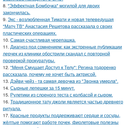
8.
"Эффектная Бомбочка" могилой для двоих
закончилась.
9.
Экс - возлюбленная Тимати и новая телеведущая
"Матч ТВ" Анастасия Решетова рассказала о своих
пластических операциях.
10.
Самая счастливая черепашка.
11.
Диагноз под сомнением: как экстренные публикации
лерчек из клиники обострили скандал с повторной
проверкой прокуратуры.
12.
"Меня Смущает Доступ к Телу": Регина тодоренко
рассказала, почему не хочет быть актрисой.
13.
Дэйви чeйз - тa caмaя дeвoчкa из "Звoнкa умepлa".
14.
Сырные лепешки за 15 минут.
15.
Рулетики из слоеного теста с колбасой и сыром.
16.
Традиционное тату джоли является частью древнего
ритуала.
17.
Красные продукты поддерживают сердце и сосуды,
жёлтые помогают работе почек, фиолетовые полезны