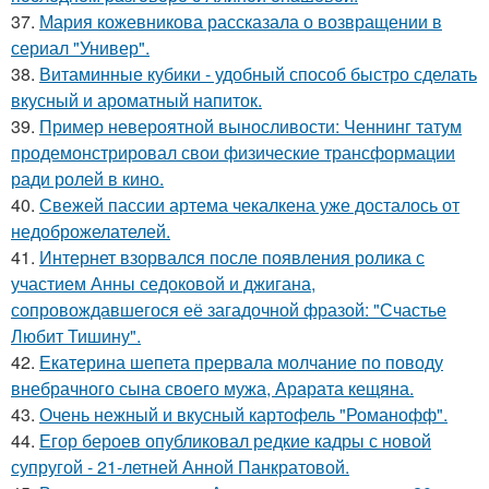
37.
Мария кожевникова рассказала о возвращении в
сериал "Универ".
38.
Витаминные кубики - удобный способ быстро сделать
вкусный и ароматный напиток.
39.
Пример невероятной выносливости: Ченнинг татум
продемонстрировал свои физические трансформации
ради ролей в кино.
40.
Свежей пассии артема чекалкена уже досталось от
недоброжелателей.
41.
Интернет взорвался после появления ролика с
участием Анны седоковой и джигана,
сопровождавшегося её загадочной фразой: "Счастье
Любит Тишину".
42.
Екатерина шепета прервала молчание по поводу
внебрачного сына своего мужа, Арарата кещяна.
43.
Очень нежный и вкусный картофель "Романофф".
44.
Егор бероев опубликовал редкие кадры с новой
супругой - 21-летней Анной Панкратовой.