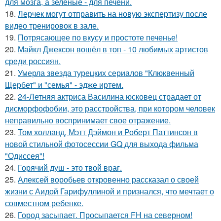
для мозга, а зелёные - для печени.
18.
Лерчек могут отправить на новую экспертизу после
видео тренировок в зале.
19.
Потрясающее по вкусу и простоте печенье!
20.
Майкл Джексон вошёл в топ - 10 любимых артистов
среди россиян.
21.
Умерла звезда турецких сериалов "Клюквенный
Щербет" и "семья" - эдже иртем.
22.
24-Летняя актриса Василина юсковец страдает от
дисморфофобии, это расстройства, при котором человек
неправильно воспринимает свое отражение.
23.
Том холланд, Мэтт Дэймон и Роберт Паттинсон в
новой стильной фотосессии GQ для выхода фильма
"Одиссея"!
24.
Горячий душ - это твой враг.
25.
Алексей воробьев откровенно рассказал о своей
жизни с Аидой Гарифуллиной и признался, что мечтает о
совместном ребенке.
26.
Город засыпает. Просыпается FH на северном!