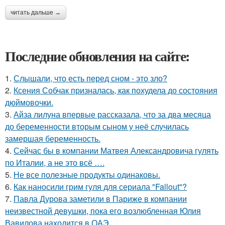
читать дальше →
Последние обновления на сайте:
1.
Слышали, что есть перед сном - это зло?
2.
Ксения Собчак призналась, как похудела до состояния
дюймовочки.
3.
Айза лилуна впервые рассказала, что за два месяца
до беременности вторым сыном у неё случилась
замершая беременность.
4.
Сейчас бы в компании Матвея Александровича гулять
по Италии, а не это всё ….
5.
Не все полезные продукты одинаковы.
6.
Как наносили грим гуля для сериала "Fallout"?
7.
Павла Дурова заметили в Париже в компании
неизвестной девушки, пока его возлюбленная Юлия
Вавилова находится в ОАЭ.