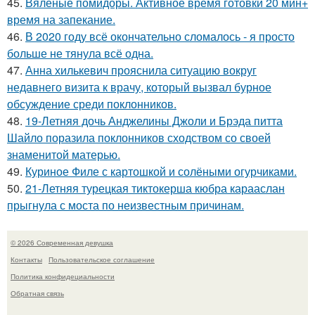
45.
Вяленые помидоры. Активное время готовки 20 мин+
время на запекание.
46.
В 2020 году всё окончательно сломалось - я просто
больше не тянула всё одна.
47.
Анна хилькевич прояснила ситуацию вокруг
недавнего визита к врачу, который вызвал бурное
обсуждение среди поклонников.
48.
19-Летняя дочь Анджелины Джоли и Брэда питта
Шайло поразила поклонников сходством со своей
знаменитой матерью.
49.
Куриное Филе с картошкой и солёными огурчиками.
50.
21-Летняя турецкая тиктокерша кюбра карааслан
прыгнула с моста по неизвестным причинам.
© 2026 Современная девушка
Контакты
Пользовательское соглашение
Политика конфидециальности
Обратная связь