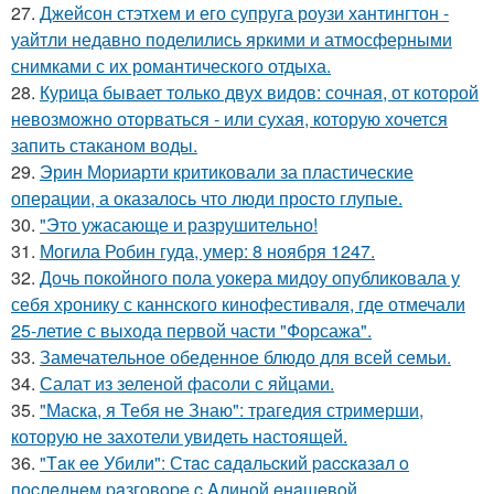
27.
Джейсон стэтхем и его супруга роузи хантингтон -
уайтли недавно поделились яркими и атмосферными
снимками с их романтического отдыха.
28.
Курица бывает только двух видов: сочная, от которой
невозможно оторваться - или сухая, которую хочется
запить стаканом воды.
29.
Эрин Мориарти критиковали за пластические
операции, а оказалось что люди просто глупые.
30.
"Это ужасающе и разрушительно!
31.
Могила Робин гуда, умер: 8 ноября 1247.
32.
Дочь покойного пола уокера мидоу опубликовала у
себя хронику с каннского кинофестиваля, где отмечали
25-летие с выхода первой части "Форсажа".
33.
Замечательное обеденное блюдо для всей семьи.
34.
Салат из зеленой фасоли с яйцами.
35.
"Маска, я Тебя не Знаю": трагедия стримерши,
которую не захотели увидеть настоящей.
36.
"Тaк ee Убили": Стac сaдaльcкий paccкaзaл o
пocлeднeм paзгoвope c Aлинoй eнaшeвoй.