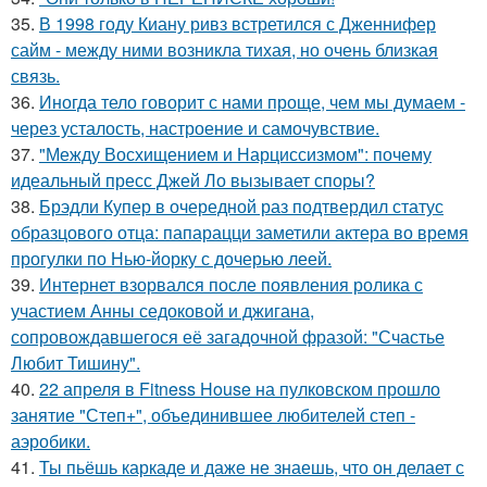
35.
В 1998 году Киану ривз встретился с Дженнифер
сайм - между ними возникла тихая, но очень близкая
связь.
36.
Иногда тело говорит с нами проще, чем мы думаем -
через усталость, настроение и самочувствие.
37.
"Между Восхищением и Нарциссизмом": почему
идеальный пресс Джей Ло вызывает споры?
38.
Брэдли Купер в очередной раз подтвердил статус
образцового отца: папарацци заметили актера во время
прогулки по Нью-йорку с дочерью леей.
39.
Интернет взорвался после появления ролика с
участием Анны седоковой и джигана,
сопровождавшегося её загадочной фразой: "Счастье
Любит Тишину".
40.
22 апреля в Fitness House на пулковском прошло
занятие "Степ+", объединившее любителей степ -
аэробики.
41.
Ты пьёшь каркаде и даже не знаешь, что он делает с