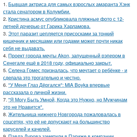
1.
Бывшая актриса для самых взрослых амаранта Хэнк
стала сенатором в Колумбии.
2.
Кристина асмус опубликовала пляжные фото с 12-
летней дочерью от Гарика Харламова.
3.
Этот паразит цепляется присосками за тонкий
кишечник и месяцами или годами может почти никак
себя не выдавать.
4.
Проект города мечты Akon, запущенный рэпером в
Сенегале ещё в 2018 году, официально закрыт.
5.
Селена Гомес призналась, что мечтает о ребёнке - и
сделала это трогательно и честно.
6.
"У Меня Глаз Дёргался": MIA Boyka впервые
рассказала о личной жизни.
7.
"Я Могу Быть Умной, Когда это Нужно, но Мужчинам
это не Нравится".
8.
Жительница нижнего Новгорода пожаловалась в
соцсетях, что её не допускают на большинство
каруселей и качелей.
9.
Павла Дурова заметили в Париже в компании