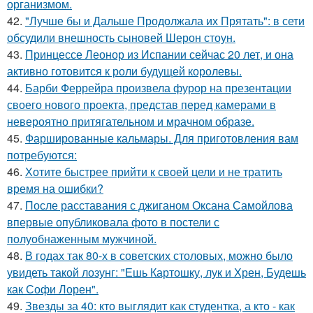
организмом.
42.
"Лучше бы и Дальше Продолжала их Прятать": в сети
обсудили внешность сыновей Шерон стоун.
43.
Принцессе Леонор из Испании сейчас 20 лет, и она
активно готовится к роли будущей королевы.
44.
Барби Феррейра произвела фурор на презентации
своего нового проекта, представ перед камерами в
невероятно притягательном и мрачном образе.
45.
Фаршированные кальмары. Для приготовления вам
потребуются:
46.
Хотите быстрее прийти к своей цели и не тратить
время на ошибки?
47.
После расставания с джиганом Оксана Самойлова
впервые опубликовала фото в постели с
полуобнаженным мужчиной.
48.
В годах так 80-х в советских столовых, можно было
увидеть такой лозунг: "Ешь Картошку, лук и Хрен, Будешь
как Софи Лорен".
49.
Звезды за 40: кто выглядит как студентка, а кто - как