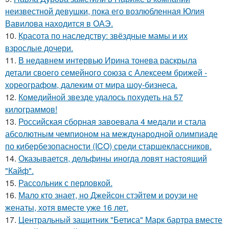
неизвестной девушки, пока его возлюбленная Юлия
Вавилова находится в ОАЭ.
10.
Красота по наследству: звёздные мамы и их
взрослые дочери.
11.
В недавнем интервью Ирина тонева раскрыла
детали своего семейного союза с Алексеем брижей -
хореографом, далеким от мира шоу-бизнеса.
12.
Комедийной звезде удалось похудеть на 57
килограммов!
13.
Российская сборная завоевала 4 медали и стала
абсолютным чемпионом на международной олимпиаде
по кибербезопасности (ICO) среди старшеклассников.
14.
Оказывается, дельфины иногда ловят настоящий
"Кайф".
15.
Рассольник с перловкой.
16.
Мало кто знает, но Джейсон стэйтем и роузи не
женаты, хотя вместе уже 16 лет.
17.
Центральный защитник "Бетиса" Марк бартра вместе