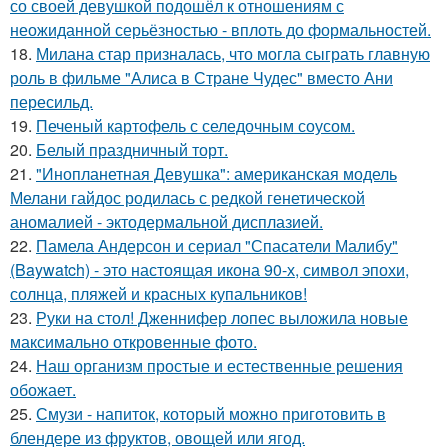
со своей девушкой подошёл к отношениям с
неожиданной серьёзностью - вплоть до формальностей.
18.
Милана стар призналась, что могла сыграть главную
роль в фильме "Алиса в Стране Чудес" вместо Ани
пересильд.
19.
Печеный картофель с селедочным соусом.
20.
Белый праздничный торт.
21.
"Инопланетная Девушка": американская модель
Мелани гайдос родилась с редкой генетической
аномалией - эктодермальной дисплазией.
22.
Памела Андерсон и сериал "Спасатели Малибу"
(Baywatch) - это настоящая икона 90-х, символ эпохи,
солнца, пляжей и красных купальников!
23.
Руки на стол! Дженнифер лопес выложила новые
максимально откровенные фото.
24.
Наш организм простые и естественные решения
обожает.
25.
Смузи - напиток, который можно приготовить в
блендере из фруктов, овощей или ягод.