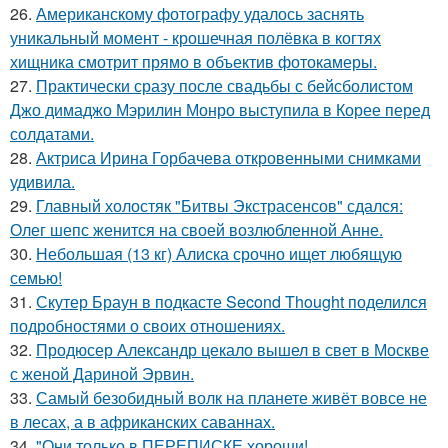
26.
Американскому фотографу удалось заснять
уникальный момент - крошечная полёвка в когтях
хищника смотрит прямо в объектив фотокамеры.
27.
Практически сразу после свадьбы с бейсболистом
Джо димаджо Мэрилин Монро выступила в Корее перед
солдатами.
28.
Актриса Ирина Горбачева откровенными снимками
удивила.
29.
Главный холостяк "Битвы Экстрасенсов" сдался:
Олег шепс женится на своей возлюбленной Анне.
30.
Небольшая (13 кг) Алиска срочно ищет любящую
семью!
31.
Скутер Браун в подкасте Second Thought поделился
подробностями о своих отношениях.
32.
Продюсер Александр цекало вышел в свет в Москве
с женой Дариной Эрвин.
33.
Самый безобидный волк на планете живёт вовсе не
в лесах, а в африканских саваннах.
34.
"Они только в ПЕРЕПИСКЕ хороши!