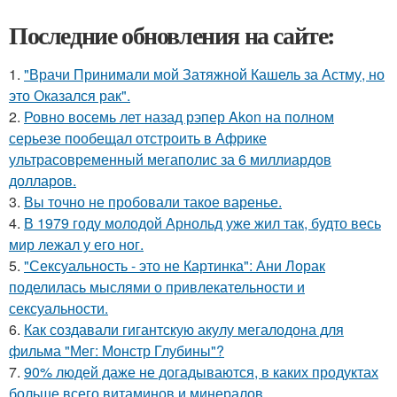
Последние обновления на сайте:
1.
"Врачи Принимали мой Затяжной Кашель за Астму, но
это Оказался рак".
2.
Ровно восемь лет назад рэпер Akon на полном
серьезе пообещал отстроить в Африке
ультрасовременный мегаполис за 6 миллиардов
долларов.
3.
Вы точно не пробовали такое варенье.
4.
В 1979 году молодой Арнольд уже жил так, будто весь
мир лежал у его ног.
5.
"Сексуальность - это не Картинка": Ани Лорак
поделилась мыслями о привлекательности и
сексуальности.
6.
Как создавали гигантскую акулу мегалодона для
фильма "Мег: Монстр Глубины"?
7.
90% людей даже не догадываются, в каких продуктах
больше всего витаминов и минералов.