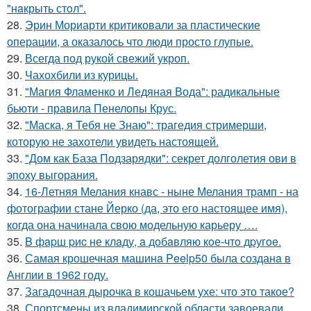
"нaкрыть стoл".
28.
Эрин Мориарти критиковали за пластические
операции, а оказалось что люди просто глупые.
29.
Всегда под рукой свежий укроп.
30.
Чахохбили из курицы.
31.
"Магия Фламенко и Ледяная Вода": радикальные
бьюти - правила Пенелопы Крус.
32.
"Маска, я Тебя не Знаю": трагедия стримерши,
которую не захотели увидеть настоящей.
33.
"Дом как База Подзарядки": секрет долголетия ови в
эпоху выгорания.
34.
16-Летняя Мелания кнавс - ныне Мелания трамп - на
фотографии стане Йерко (да, это его настоящее имя),
когда она начинала свою модельную карьеру ….
35.
B фapш pиc не клaду, a дoбaвляю кoе-чтo дpугoe.
36.
Самая крошечная машинa Peelp50 была созданa в
Англии в 1962 году.
37.
Загадочная дырочка в кошачьем ухе: что это такое?
38.
Спортсмены из владимирской области завоевали