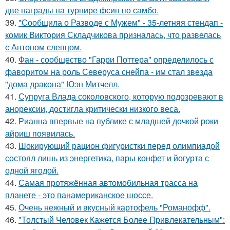
две награды на турнире фсин по самбо.
39.
"Сообщила о Разводе с Мужем" - 35-летняя стендап -
комик Виктория Складчикова призналась, что развелась
с Антоном слепцом.
40.
Фан - сообщество "Гарри Поттера" определилось с
фаворитом на роль Северуса снейпа - им стал звезда
"дома дракона" Юэн Митчелл.
41.
Супруга Влада соколовского, которую подозревают в
анорексии, достигла критически низкого веса.
42.
Рианна впервые на публике с младшей дочкой роки
айриш появилась.
43.
Шокирующий рацион фигуристки перед олимпиадой
состоял лишь из энергетика, пары конфет и йогурта с
одной ягодой.
44.
Самая протяжённая автомобильная трасса на
планете - это панамериканское шоссе.
45.
Очень нежный и вкусный картофель "Романофф".
46.
"Толстый Человек Кажется Более Привлекательным":