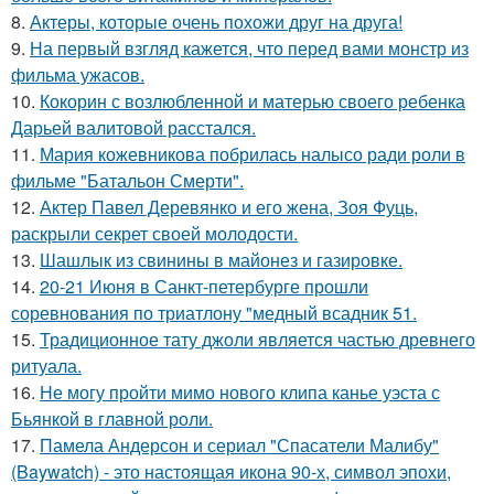
8.
Актеры, которые очень похожи друг на друга!
9.
На первый взгляд кажется, что перед вами монстр из
фильма ужасов.
10.
Кокорин с возлюбленной и матерью своего ребенка
Дарьей валитовой расстался.
11.
Мария кожевникова побрилась налысо ради роли в
фильме "Батальон Смерти".
12.
Актер Павел Деревянко и его жена, Зоя Фуць,
раскрыли секрет своей молодости.
13.
Шашлык из свинины в майонез и газировке.
14.
20-21 Июня в Санкт-петербурге прошли
соревнования по триатлону "медный всадник 51.
15.
Традиционное тату джоли является частью древнего
ритуала.
16.
Не могу пройти мимо нового клипа канье уэста с
Бьянкой в главной роли.
17.
Памела Андерсон и сериал "Спасатели Малибу"
(Baywatch) - это настоящая икона 90-х, символ эпохи,