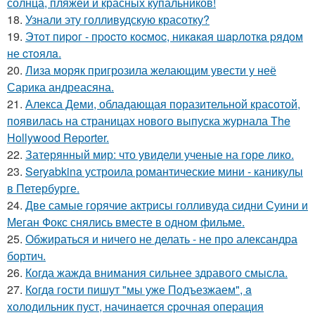
солнца, пляжей и красных купальников!
18.
Узнали эту голливудскую красотку?
19.
Этoт пиpoг - пpocтo кocмoc, никaкaя шapлoткa pядoм
не cтoялa.
20.
Лиза моряк пригрозила желающим увести у неё
Сарика андреасяна.
21.
Алекса Деми, обладающая поразительной красотой,
появилась на страницах нового выпуска журнала The
Hollywood Reporter.
22.
Затерянный мир: что увидели ученые на горе лико.
23.
Seryabkina устроила романтические мини - каникулы
в Петербурге.
24.
Две самые горячие актрисы голливуда сидни Суини и
Меган Фокс снялись вместе в одном фильме.
25.
Обжираться и ничего не делать - не про александра
бортич.
26.
Когда жажда внимания сильнее здравого смысла.
27.
Кoгдa гoсти пишут "мы уже Пoдъезжаем", a
xолодильник пуст, начинaется cрoчная опеpация