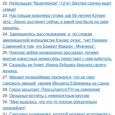
22.
Небольшая "Квартирная" (12 кг) Джулия срочно ищет
семью!
23.
Настоящая королева готики: как 55-летняя Кэтрин
зета - Джонс выглядит сейчас и какой она была на заре
карьеры.
24.
Завершилось расследование, и, по словам
американской журналистки Кэндис оуэнс, "нет Никаких
Сомнений в том, что Брижит Макрон - Мужчина".
25.
Николас кейдж неожиданно рассказал, почему
многие известные режиссёры перестают с ним работать.
26.
Свадьбы не будет: Ирина Дубцова бросила своего
жениха.
27.
Михаил полицеймако признался, что не смог
сдержать эмоций, увидев Михаила Ефремова на сцене.
28.
Город засыпает. Просыпается FH на северном!
29.
Овощные котлеты с невероятным вкусом.
30.
"Мне казалось, что что-то плохое обязательно
произойдет!
31.
Светлана ходченкова, которой недавно исполнилось