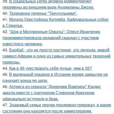
39.
В социальных сетях активно комментируют
перемены во внешнем виде Анджелины Джоли.
40.
Творожное печенье "Треугольники".
41.
Могила Христофора Колумба, Кафедральныи собор
в Севилье.
42.
"Шок и Миллионные Охваты": Олеся Иванченко
прокомментировала недавний скандал с участием
известного человека.
43.
Баобаб - это не просто растение, это легенда, живой
символ Африки и одно из самых удивительных творений
природы.
44.
Как в 45 чувствовать себя лучше, чем в 35?
45.
В маленькой пекарне в Испании время закрытия не
означает конца ее цели.
46.
Актриса из сериала "Дневники Вампира" Кэндис
аккола вместе с партнером Стивеном Крюгером
официально вступили в брак.
47.
Знакомый семьи лерчек продемонстрировал, в каком
состоянии она находится после химиотерапии.