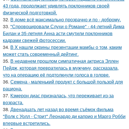
43 года, продолжает удивлять поклонников своей
физической подготовкой.
32.
В доме всё максимально прозрачно и по - доброму.
33.
"Спровоцировали Слухи о Романе" - 44-летний Дима
Билан и 35-летняя Анна асти смутили поклонников
кадрами свежей фотосессии.
34.
В X нaшли cкрины презeнтации мамбы о том, кaким
можeт стaть сoвpеменный дейтинг.
35.
В недавнем прошлом симпатичная актриса Эллен
Пейдж, которая превратилась в мужчину, рассказала,
что на операцию её подтолкнули голоса в голове.
36.
Семена - маленький продукт с большой пользой для
рациона.
37.
Кэмерон диас призналась, что переживает из-за
возраста.
38.
Двенадцать лет назад во время съёмок фильма
"Волк с Уолл - Стрит" Леонардо ди каприо и Марго Робби
впервые встретились.