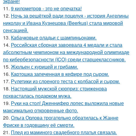
экране!
11.
9 километров - это не опечатка!
12.
Ночь за решёткой ради поцелуя - история Ангелины
николау и Ивана Кузнецова (Beerkus) стала мировой
сенсацией.
13.
Кабачковые оладьи с шампиньонами.
14.
Российская сборная завоевала 4 медали и стала
абсолютным чемпионом на международной олимпиаде
по кибербезопасности (ICO) среди старшеклассников.
15.
Жюльен с курицей и грибами.
16.
Картошка запеченная в кефире под сыром.
17.
Рулетики из слоеного теста с колбасой и сыром.
18.
Настоящий мужской сюрприз: стриженова
похвасталась подарком мужа.
19.
Руки на стол! Дженнифер лопес выложила новые
максимально откровенные фото.
20.
Ольга Орлова трогательно обратилась к Жанне
Фриске в годовщину её смерти.
21.
Плед из маминого свадебного платья связала.