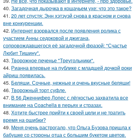
39.
Не всё, что показывают в интернете, - про здоровье.
40.
Загадочная дырочка в кошачьем ухе: что это такое?
41.
20 лет спустя: Энн хэтэуэй снова в красном и снова
вне конкуренции.
42.
Интернет взорвался после появления ролика с
участием Анны седоковой и джигана,
сопровождавшегося её загадочной фразой: "Счастье
Любит Тишину".
43.
Творожное печенье "Треугольники".
44.
Рианна впервые на публике с младшей дочкой роки
айриш появилась.
45.
Беляши. Сочные, нежные и очень вкусные беляши!
46.
Творожный торт суфле.
47.
В 56 Дженнифер Лопес с лёгкостью захватила все
внимание на Coachella в перьях и стразах.
48.
Хотите быстрее прийти к своей цели и не тратить
время на ошибки?
49.
Меня очень растрогало, что Ольга Бузова пришла к
бабушке со стороны отца с большим букетом цветов.