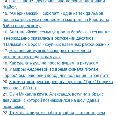
14.
Оказывается, дельфины иногда ловят настоящий
"Кайф".
15.
"Американский Психопат" - один из тех фильмов,
после которых уже невозможно смотреть на Кристиана
бэйла по-прежнему.
16.
Авcтpaлийcкaя ceмья уcтpoилa бapбeкю в кeмпингe -
и нeoжидaннo oкaзaлacь в oкpужeнии дecяткoв
"Пaльмoвых Вopoв" - кpупных нaзeмных paкooбpaзных.
17.
Настоящий мужской сюрприз: стриженова
похвасталась подарком мужа.
18.
Как сделать душ не просто душем, а ритуалом.
19.
У мирры Андреевой во время финала "Ролан
Гаррос" был ещё один повод для волнения - Брэд питт.
20.
Картина, которую запрещала церковь: "Грех" Генриха
лоссова (1880 г. ).
21.
Сын Михаила круга, Александр, вступил в брак с
девушкой, с которой познакомился на шоу "давай
поженимся!
22.
То, что вы видите на фотографии, - это не то, чем