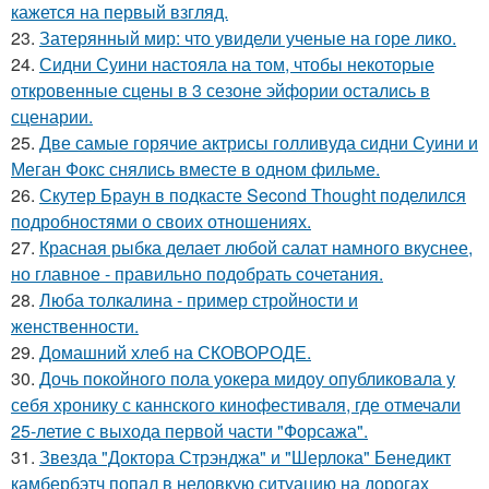
кажется на первый взгляд.
23.
Затерянный мир: что увидели ученые на горе лико.
24.
Сидни Суини настояла на том, чтобы некоторые
откровенные сцены в 3 сезоне эйфории остались в
сценарии.
25.
Две самые горячие актрисы голливуда сидни Суини и
Меган Фокс снялись вместе в одном фильме.
26.
Скутер Браун в подкасте Second Thought поделился
подробностями о своих отношениях.
27.
Красная рыбка делает любой салат намного вкуснее,
но главное - правильно подобрать сочетания.
28.
Люба толкалина - пример стройности и
женственности.
29.
Домашний хлеб на СКОВОРОДЕ.
30.
Дочь покойного пола уокера мидоу опубликовала у
себя хронику с каннского кинофестиваля, где отмечали
25-летие с выхода первой части "Форсажа".
31.
Звезда "Доктора Стрэнджа" и "Шерлока" Бенедикт
камбербэтч попал в неловкую ситуацию на дорогах