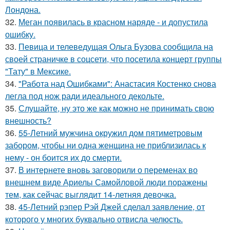
Лондона.
32.
Меган появилась в красном наряде - и допустила
ошибку.
33.
Певица и телеведущая Ольга Бузова сообщила на
своей страничке в соцсети, что посетила концерт группы
"Тату" в Мексике.
34.
"Работа над Ошибками": Анастасия Костенко снова
легла под нож ради идеального декольте.
35.
Слушайте, ну это же как можно не принимать свою
внешность?
36.
55-Летний мужчина окружил дом пятиметровым
забором, чтобы ни одна женщина не приблизилась к
нему - он боится их до смерти.
37.
В интернете вновь заговорили о переменах во
внешнем виде Ариелы Самойловой люди поражены
тем, как сейчас выглядит 14-летняя девочка.
38.
45-Летний рэпер Рэй Джей сделал заявление, от
которого у многих буквально отвисла челюсть.