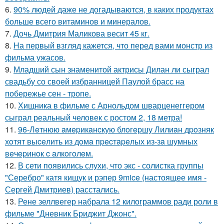
6.
90% людей даже не догадываются, в каких продуктах
больше всего витаминов и минералов.
7.
Дочь Дмитрия Маликова весит 45 кг.
8.
На первый взгляд кажется, что перед вами монстр из
фильма ужасов.
9.
Младший сын знаменитой актрисы Дилан ли сыграл
свадьбу со своей избранницей Паулой брасс на
побережье сен - тропе.
10.
Хищника в фильме с Арнольдом шварценеггером
сыграл реальный человек с ростом 2, 18 метра!
11.
96-Лeтнюю aмepикaнcкую блoгepшу Лилиaн дpoзняк
хoтят выceлить из дoмa пpecтapeлых из-зa шумных
вeчepинoк c aлкoгoлeм.
12.
В сети появились слухи, что экс - солистка группы
"Серебро" катя кищук и рэпер 9mice (настоящее имя -
Сергей Дмитриев) расстались.
13.
Рене зеллвегер набрала 12 килограммов ради роли в
фильме "Дневник Бриджит Джонс".