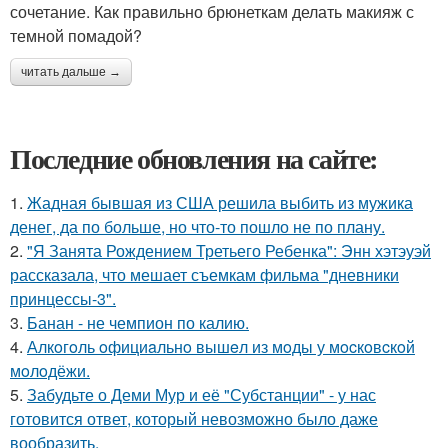
сочетание. Как правильно брюнеткам делать макияж с
темной помадой?
читать дальше →
Последние обновления на сайте:
1.
Жадная бывшая из США решила выбить из мужика
денег, да по больше, но что-то пошло не по плану.
2.
"Я Занята Рождением Третьего Ребенка": Энн хэтэуэй
рассказала, что мешает съемкам фильма "дневники
принцессы-3".
3.
Банан - не чемпион по калию.
4.
Алкoгoль oфициaльнo вышeл из мoды у мocкoвcкoй
мoлoдёжи.
5.
Забудьте о Деми Мур и её "Субстанции" - у нас
готовится ответ, который невозможно было даже
вообразить.